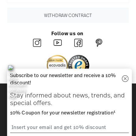
WITHDRAW CONTRACT
Follow us on
Subscribe to our newsletter and receive a 10%
discount!
Discover all our brands
Stay informed about news, trends, and
Beauty & functionality for your home
special offers.
1
10% Coupon for your newsletter registration
Homepage
General terms and conditions
Privacy
policy
Imprint
Change cookie consent