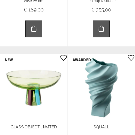
Vase 22 cm
Tea cup & saucer
€ 189,00
€ 355,00
NEW
AWARDED
GLASS OBJECT LIMITED
SQUALL