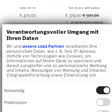
Vase 26 cm
Set 18 pcs. with plates
Price reduced 
to
€ 470,00
€ 379,00
€ 507,00
30-day best price:
€ 507,00
Verantwortungsvoller Umgang mit
Ihren Daten
Wir und
unsere 1022 Partner
verarbeiten Ihre
persönlichen Daten, wie z. B. Ihre IP-Adresse,
mithilfe von Technologien wie Cookies, um
Informationen auf Ihrem Gerät zu speichern und
NEW
-19%
darauf zuzugreifen und so personalisierte Werbung
und Inhalte, Messungen von Werbung und Inhalten,
Zielgruppenforschung sowie Entwicklung von
Angeboten zu ermöglichen. Sie entscheiden
darüber, wer Ihre Daten für welche Zwecke nutzt.
Einwilligungsauswahl
Sie können Ihre Einwilligung jederzeit über die
Notwendig
Cookie-Erklärung oder durch Klicken auf das
Privacy Trigger Symbol ändern oder widerrufen
Präferenzen
Wenn Sie es erlauben, würden wir auch gerne: