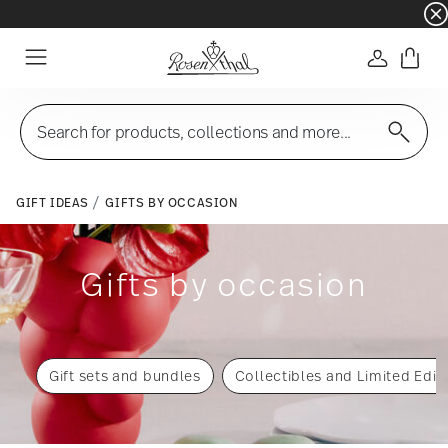
☀️ Summer SALE on selected items and collec
Login
Menu
Search for products, collections and more...
GIFT IDEAS
GIFTS BY OCCASION
Gifts by occasion
Gift sets and bundles
Collectibles and Limited Edit