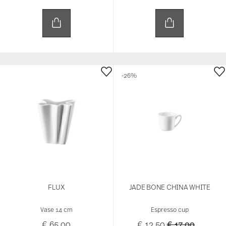
-26%
FLUX
JADE BONE CHINA WHITE
Vase 14 cm
Espresso cup
Price reduced 
to
€ 65,00
€ 12,50
€ 17,00