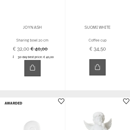
JOYN ASH
SUOMI WHITE
Sharing bowl 20 cm
Coffee cup
Price reduced from
to
€ 32,00
€ 40,00
€ 34,50
30-day best price:
€ 40,00
AWARDED