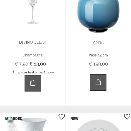
DIVINO CLEAR
ANNA
Champagne
Vase 34 cm
Price reduced from
to
€ 7,90
€ 13,00
€ 199,00
30-day best price:
€ 13,00
AWARDED
NEW