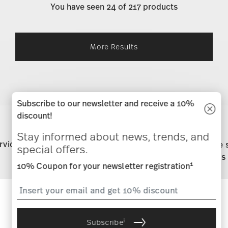
You have seen 24 of 217 products
More Results
Subscribe to our newsletter and receive a 10%
Services
Footer
discount!
Stay informed about news, trends, and
rvice
Directly from
Free 
special offers.
manufacturer
orders
1
10% Coupon for your newsletter registration
Stay informed about news, trends,
and special offers.
i
Subscribe