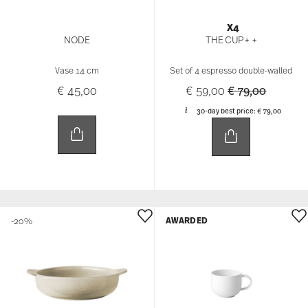
X4
NODE
THE CUP+ +
Vase 14 cm
Set of 4 espresso double-walled
Price reduced 
to
€ 45,00
€ 59,00
€ 79,00
30-day best price:
€ 79,00
AWARDED
-20%