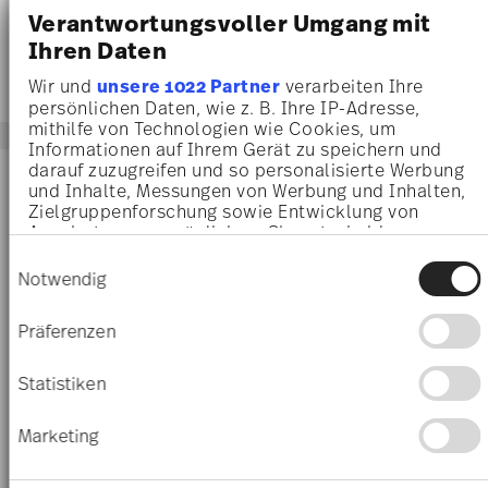
Verantwortungsvoller Umgang mit
Ihren Daten
Wir und
unsere 1022 Partner
verarbeiten Ihre
persönlichen Daten, wie z. B. Ihre IP-Adresse,
mithilfe von Technologien wie Cookies, um
Informationen auf Ihrem Gerät zu speichern und
darauf zuzugreifen und so personalisierte Werbung
und Inhalte, Messungen von Werbung und Inhalten,
Zielgruppenforschung sowie Entwicklung von
Angeboten zu ermöglichen. Sie entscheiden
darüber, wer Ihre Daten für welche Zwecke nutzt.
Einwilligungsauswahl
Sie können Ihre Einwilligung jederzeit über die
Notwendig
Cookie-Erklärung oder durch Klicken auf das
Privacy Trigger Symbol ändern oder widerrufen
Präferenzen
Wenn Sie es erlauben, würden wir auch gerne:
Informationen über Ihre geografische Lage
Statistiken
erfassen, welche bis auf einige Meter genau
VERSACE FRAMES
VERSACE FRAMES
sein können
Marketing
Ihr Gerät durch aktives Scannen nach
Picture frame 10 x 15 cm
Picture frame 15 x 20 cm
bestimmten Merkmalen (Fingerprinting)
identifizieren