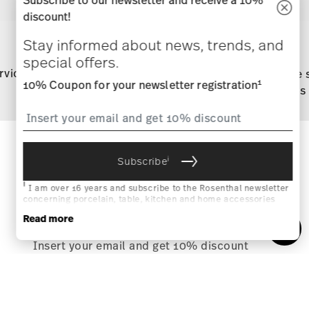
Subscribe to our newsletter and receive a 10%
discount!
Services
Footer
Stay informed about news, trends, and
special offers.
rvice
Directly from
Free 
1
10% Coupon for your newsletter registration
manufacturer
orders
Stay informed about news, trends,
i
Subscribe
and special offers.
i
I am over 16 years and subscribe to the Rosenthal newsletter
concerning porcelain, table, kitchen and home accessories
1
10% Coupon for your newsletter registration
from Rosenthal GmbH. Cancellation is possible at any time with
Read more
effect for the future via the unsubscribe link in the newsletter.
Please find more information here:
Data Privacy
.
i
Subscribe