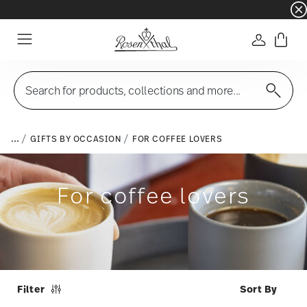
☀️ Summer SALE on selected items and collec
Login
Menu
Search for products, collections and more...
...
GIFTS BY OCCASION
FOR COFFEE LOVERS
For coffee lovers
Filter