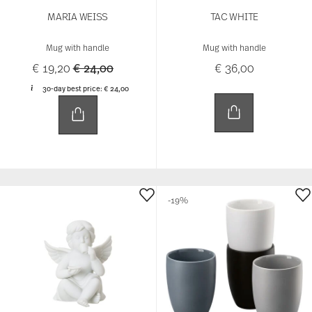
MARIA WEISS
TAC WHITE
Mug with handle
Mug with handle
Price reduced from
to
€ 19,20
€ 24,00
€ 36,00
30-day best price:
€ 24,00
-19%