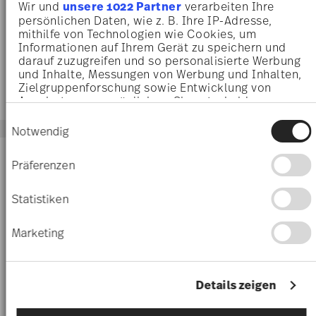
Wir und
unsere 1022 Partner
verarbeiten Ihre
Mug with handle
Mug with handle
persönlichen Daten, wie z. B. Ihre IP-Adresse,
mithilfe von Technologien wie Cookies, um
€ 65,00
€ 59,00
Informationen auf Ihrem Gerät zu speichern und
darauf zuzugreifen und so personalisierte Werbung
und Inhalte, Messungen von Werbung und Inhalten,
Zielgruppenforschung sowie Entwicklung von
Angeboten zu ermöglichen. Sie entscheiden
darüber, wer Ihre Daten für welche Zwecke nutzt.
Einwilligungsauswahl
Sie können Ihre Einwilligung jederzeit über die
Notwendig
Cookie-Erklärung oder durch Klicken auf das
-20%
-20%
Privacy Trigger Symbol ändern oder widerrufen
Präferenzen
Wenn Sie es erlauben, würden wir auch gerne:
Informationen über Ihre geografische Lage
Statistiken
erfassen, welche bis auf einige Meter genau
sein können
Marketing
Ihr Gerät durch aktives Scannen nach
bestimmten Merkmalen (Fingerprinting)
identifizieren
Erfahren Sie mehr darüber, wie Ihre persönlichen
Details zeigen
Daten verarbeitet werden, und legen Sie Ihre
Präferenzen im
Abschnitt Einzelheiten
fest.
MARIA WEISS
MARIA WEISS