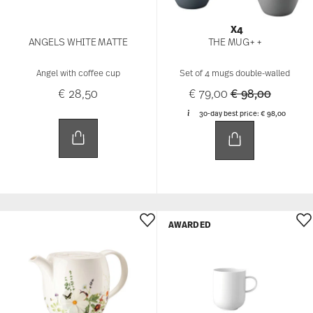
X4
ANGELS WHITE MATTE
THE MUG+ +
Angel with coffee cup
Set of 4 mugs double-walled
Price reduced 
to
€ 28,50
€ 79,00
€ 98,00
30-day best price:
€ 98,00
AWARDED