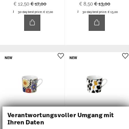
Price reduced from
to
Price reduced f
to
€ 12,50
€ 17,00
€ 8,50
€ 13,00
30-day best price:
€ 17,00
30-day best price:
€ 13,00
NEW
NEW
Verantwortungsvoller Umgang mit
Ihren Daten
HOME FLOWER FARM
HOME MONOCHROME