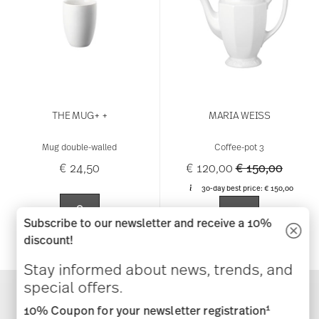
THE MUG+ +
MARIA WEISS
Mug double-walled
Coffee-pot 3
Price reduced 
to
€ 24,50
€ 120,00
€ 150,00
30-day best price:
€ 150,00
Subscribe to our newsletter and receive a 10%
discount!
Stay informed about news, trends, and
special offers.
1
10% Coupon for your newsletter registration