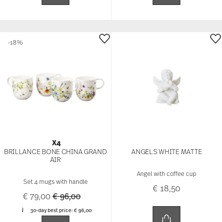
-18%
X4
BRILLANCE BONE CHINA GRAND
ANGELS WHITE MATTE
AIR
Angel with coffee cup
Set 4 mugs with handle
€ 18,50
Price reduced from
to
€ 79,00
€ 96,00
30-day best price:
€ 96,00