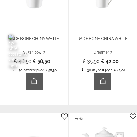
JADE BONE CHINA WHITE
JADE BONE CHINA WHITE
Sugar bowl 3
Creamer 3
Price reduced from
to
Price reduced 
to
€ 48,50
€ 58,50
€ 35,90
€ 42,00
30-day best price:
€ 58,50
30-day best price:
€ 42,00
-20%