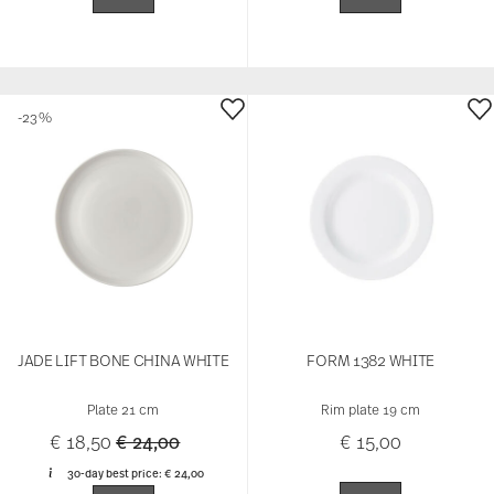
-23%
JADE LIFT BONE CHINA WHITE
FORM 1382 WHITE
Plate 21 cm
Rim plate 19 cm
Price reduced from
to
€ 18,50
€ 24,00
€ 15,00
30-day best price:
€ 24,00