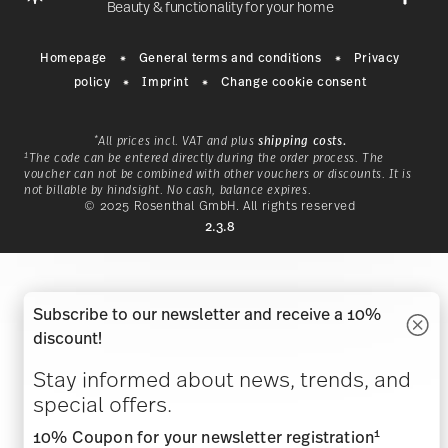
Beauty & functionality for your home
Homepage
General terms and conditions
Privacy
policy
Imprint
Change cookie consent
*
All prices incl. VAT and plus
shipping costs.
1
The code can be entered directly during the order process. The
voucher can not be combined with other vouchers or discounts. It is
not billable by hindsight. No cash, balance expires.
© 2025 Rosenthal GmbH. All rights reserved
nk
With a history that began in
2.3.8
1814 in Bavaria,
1
ge
Hutschenreuther is a classic
nal
brand for a way of life that
ho
ide
invites you to live in nature, and
mo
Subscribe to our newsletter and receive a 10%
 in
with nature.
discount!
DISCOVER HUTSCHENREUTHER
Stay informed about news, trends, and
special offers.
1
10% Coupon for your newsletter registration