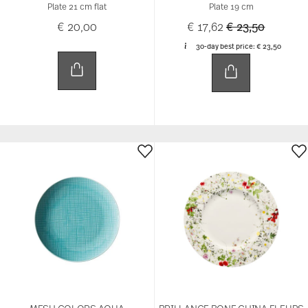
Plate 21 cm flat
Plate 19 cm
Price reduced 
to
€ 20,00
€ 17,62
€ 23,50
30-day best price:
€ 23,50