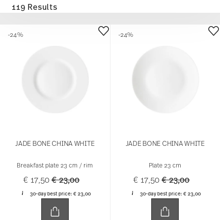
119 Results
-24%
-24%
JADE BONE CHINA WHITE
JADE BONE CHINA WHITE
Breakfast plate 23 cm / rim
Plate 23 cm
Price reduced from
to
Price reduced 
to
€ 17,50
€ 23,00
€ 17,50
€ 23,00
30-day best price:
€ 23,00
30-day best price:
€ 23,00