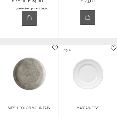
Price reduced from
to
€ 18,00
€ 24,00
€ 23,00
30-day best price:
€ 24,00
-25%
MESH COLOR MOUNTAIN
MARIA WEISS