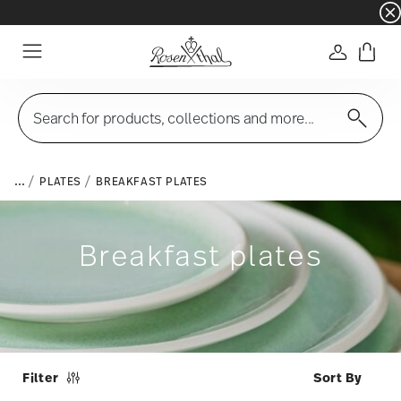
☀️ Summer SALE – Save even more: an extra 5%
Login
Menu
Search for products, collections and more...
...
PLATES
BREAKFAST PLATES
Breakfast plates
Filter