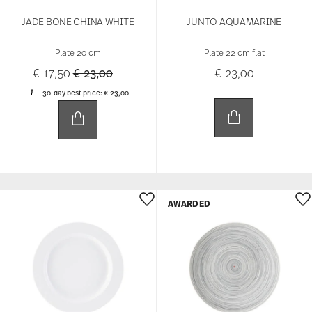
JADE BONE CHINA WHITE
JUNTO AQUAMARINE
Plate 20 cm
Plate 22 cm flat
Price reduced from
to
€ 17,50
€ 23,00
€ 23,00
30-day best price:
€ 23,00
AWARDED