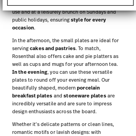
your breakfast on
Rosenthal plates
for everyday
Informationen zu Ihrer Verwendung unserer Website
an unsere Partner für soziale Medien, Werbung und
use and at a leisurely brunch on Sundays and
Analysen weiter. Unsere Partner führen diese
public holidays, ensuring
style for every
Informationen möglicherweise mit weiteren Daten
zusammen, die Sie ihnen bereitgestellt haben oder
occasion
.
die sie im Rahmen Ihrer Nutzung der Dienste
gesammelt haben.
In the afternoon, the small plates are ideal for
serving
cakes and pastries
. To match,
Rosenthal also offers
cake and pie platters
as
well as
cups and mugs
for your afternoon tea.
In the evening
, you can use these versatile
plates to round off your evening meal. Our
beautifully shaped, modern
porcelain
breakfast plates
and
stoneware plates
are
incredibly versatile and are sure to impress
design enthusiasts across the board.
Whether it’s delicate patterns or clean lines,
romantic motifs or lavish designs: with