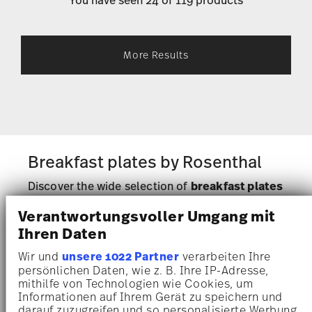
You have seen 24 of 119 products
More Results
Breakfast plates by Rosenthal
Discover the wide selection of
breakfast plates
by Rosenthal
, which add a touch of elegance to
Verantwortungsvoller Umgang mit
your breakfast table every morning. Whether
Ihren Daten
you opt for classic
white porcelain breakfast
Wir und
unsere 1022 Partner
verarbeiten Ihre
plates
or
colourful breakfast plates
that bring
persönlichen Daten, wie z. B. Ihre IP-Adresse,
colour and a zest for life to the table – you’ll
mithilfe von Technologien wie Cookies, um
find the perfect plates to match your interior
Informationen auf Ihrem Gerät zu speichern und
darauf zuzugreifen und so personalisierte Werbung