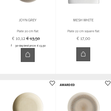
JOYN GREY
MESH WHITE
Plate 20 cm flat
Plate 22 cm square flat
Price reduced from
to
€ 10,12
€ 13,50
€ 17,00
30-day best price:
€ 13,50
AWARDED