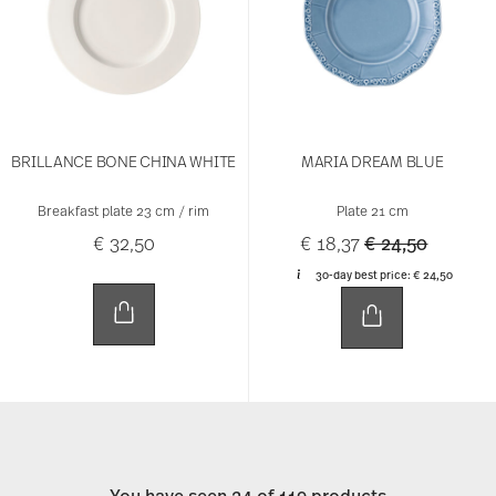
BRILLANCE BONE CHINA WHITE
MARIA DREAM BLUE
Breakfast plate 23 cm / rim
Plate 21 cm
Price reduced 
to
€ 32,50
€ 18,37
€ 24,50
30-day best price:
€ 24,50