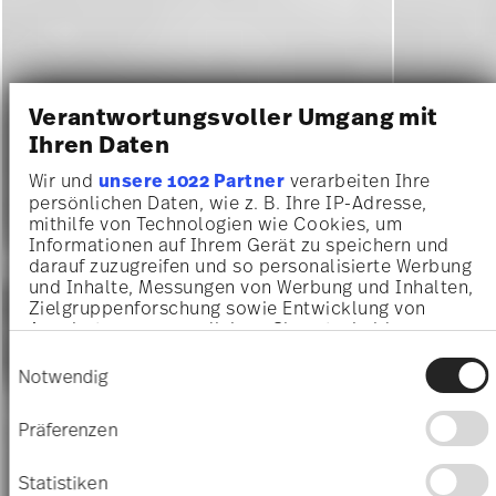
Verantwortungsvoller Umgang mit
Ihren Daten
Wir und
unsere 1022 Partner
verarbeiten Ihre
persönlichen Daten, wie z. B. Ihre IP-Adresse,
mithilfe von Technologien wie Cookies, um
Informationen auf Ihrem Gerät zu speichern und
darauf zuzugreifen und so personalisierte Werbung
und Inhalte, Messungen von Werbung und Inhalten,
Zielgruppenforschung sowie Entwicklung von
Angeboten zu ermöglichen. Sie entscheiden
darüber, wer Ihre Daten für welche Zwecke nutzt.
Einwilligungsauswahl
Sie können Ihre Einwilligung jederzeit über die
Notwendig
Cookie-Erklärung oder durch Klicken auf das
Privacy Trigger Symbol ändern oder widerrufen
Präferenzen
Wenn Sie es erlauben, würden wir auch gerne:
Informationen über Ihre geografische Lage
Statistiken