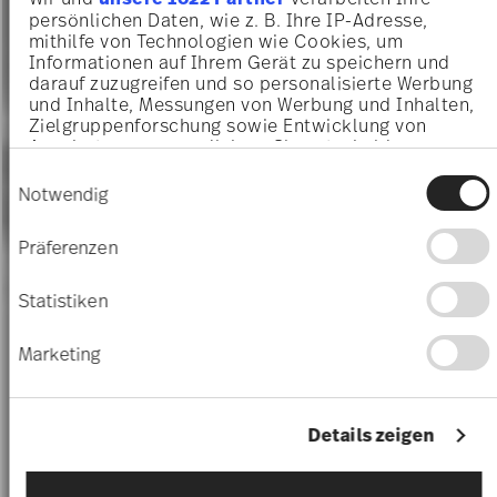
persönlichen Daten, wie z. B. Ihre IP-Adresse,
mithilfe von Technologien wie Cookies, um
Informationen auf Ihrem Gerät zu speichern und
darauf zuzugreifen und so personalisierte Werbung
und Inhalte, Messungen von Werbung und Inhalten,
Zielgruppenforschung sowie Entwicklung von
Angeboten zu ermöglichen. Sie entscheiden
darüber, wer Ihre Daten für welche Zwecke nutzt.
Einwilligungsauswahl
Sie können Ihre Einwilligung jederzeit über die
Notwendig
Cookie-Erklärung oder durch Klicken auf das
Privacy Trigger Symbol ändern oder widerrufen
Präferenzen
Wenn Sie es erlauben, würden wir auch gerne:
Informationen über Ihre geografische Lage
Statistiken
erfassen, welche bis auf einige Meter genau
sein können
Marketing
Ihr Gerät durch aktives Scannen nach
bestimmten Merkmalen (Fingerprinting)
identifizieren
Erfahren Sie mehr darüber, wie Ihre persönlichen
Details zeigen
Daten verarbeitet werden, und legen Sie Ihre
Präferenzen im
Abschnitt Einzelheiten
fest.