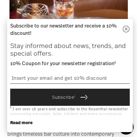
Subscribe to our newsletter and receive a 10%
discount!
Stay informed about news, trends, and
special offers.
1
10% Coupon for your newsletter registration
NEW
Vyras Glass Bar Collection by
i
Subscribe
Michela Cattai
i
I am over 16 years and subscribe to the Rosenthal newsletter
concerning porcelain, table, kitchen and home accessories
from Rosenthal GmbH. Cancellation is possible at any time with
Read more
effect for the future via the unsubscribe link in the newsletter.
With the Vyras Glass Bar Collection, Rosenthal
Please find more information here:
Data Privacy
.
brings timeless bar culture into contemporary