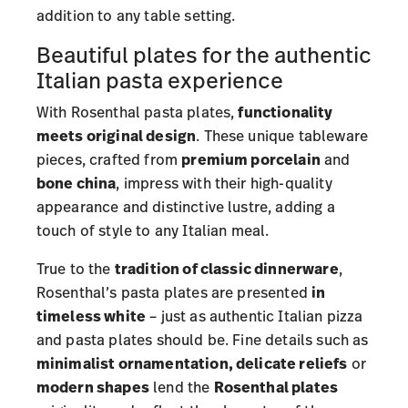
die sie im Rahmen Ihrer Nutzung der Dienste
addition to any table setting.
gesammelt haben.
Beautiful plates for the authentic
Italian pasta experience
With Rosenthal pasta plates,
functionality
meets original design
. These unique tableware
pieces, crafted from
premium porcelain
and
bone china
, impress with their high-quality
appearance and distinctive lustre, adding a
touch of style to any Italian meal.
True to the
tradition of classic dinnerware
,
Rosenthal’s pasta plates are presented
in
timeless white
– just as authentic Italian pizza
and pasta plates should be. Fine details such as
minimalist ornamentation, delicate reliefs
or
modern shapes
lend the
Rosenthal plates