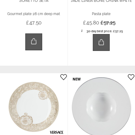
SONETTO SETA
JADE LINEA BONE CHINA WHITE
Gourmet plate 28 cm deep mat
Pasta plate
Price reduced 
to
£47.50
£45.80
£57.25
30-day best price:
£57.25
NEW