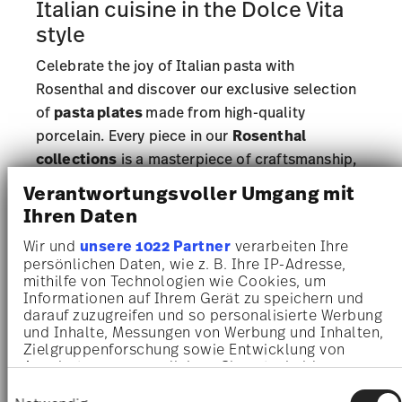
Italian cuisine in the Dolce Vita
style
Celebrate the joy of Italian pasta with
Rosenthal and discover our exclusive selection
of
pasta plates
made from high-quality
porcelain. Every piece in our
Rosenthal
collections
is a masterpiece of craftsmanship,
crafted from the finest porcelain to enhance
Verantwortungsvoller Umgang mit
your dining table. Our porcelain pasta plates
Ihren Daten
combine
stylish aesthetics with functional
Wir und
unsere 1022 Partner
verarbeiten Ihre
design
for every occasion.
persönlichen Daten, wie z. B. Ihre IP-Adresse,
mithilfe von Technologien wie Cookies, um
Our deep pasta plates are ideal for serving
Informationen auf Ihrem Gerät zu speichern und
authentic Italian pasta dishes. Be inspired by
darauf zuzugreifen und so personalisierte Werbung
und Inhalte, Messungen von Werbung und Inhalten,
our
Rosenthal dinnerware
and turn every meal
Zielgruppenforschung sowie Entwicklung von
into an extraordinary experience.
Angeboten zu ermöglichen. Sie entscheiden
darüber, wer Ihre Daten für welche Zwecke nutzt.
Einwilligungsauswahl
Pasta plates for a genuine Italian
Sie können Ihre Einwilligung jederzeit über die