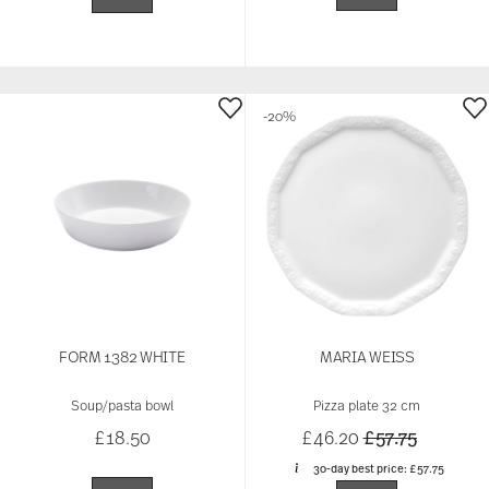
-20%
FORM 1382 WHITE
MARIA WEISS
Soup/pasta bowl
Pizza plate 32 cm
Price reduced 
to
£18.50
£46.20
£57.75
30-day best price:
£57.75