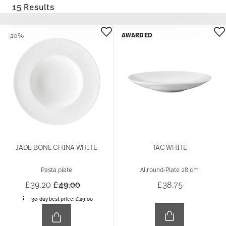
15 Results
AWARDED
-20%
JADE BONE CHINA WHITE
TAC WHITE
Pasta plate
Allround-Plate 28 cm
Price reduced from
to
£39.20
£49.00
£38.75
30-day best price:
£49.00