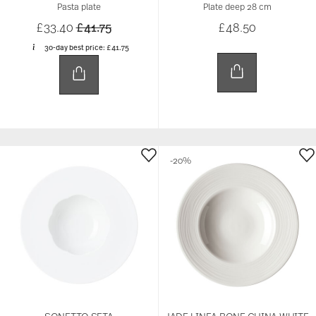
Pasta plate
Plate deep 28 cm
Price reduced from
to
£33.40
£41.75
£48.50
30-day best price:
£41.75
-20%