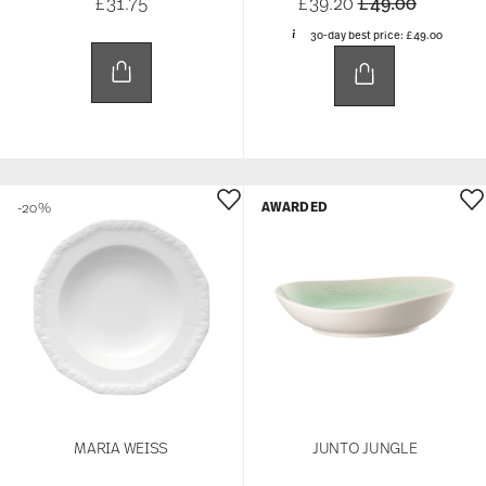
Price reduced 
to
£31.75
£39.20
£49.00
30-day best price:
£49.00
AWARDED
-20%
MARIA WEISS
JUNTO JUNGLE