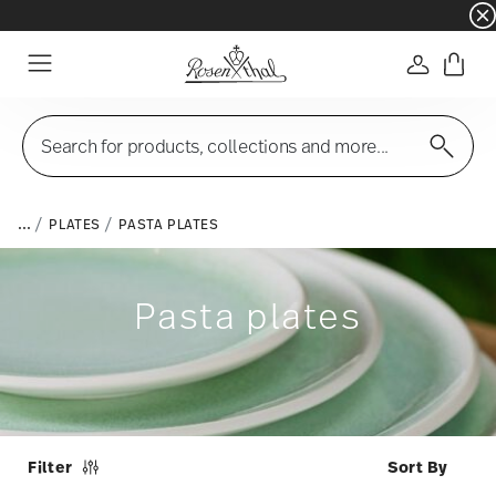
☀️ Summer SALE on selected items and collec
Login
Menu
Search for products, collections and more...
...
PLATES
PASTA PLATES
Pasta plates
Filter