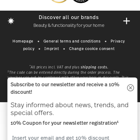
Discover all our brands
Beauty & functionality for your home
Homepage
General terms and conditions
Privacy
policy
Imprint
Change cookie consent
*
All prices incl. VAT and plus
shipping costs.
1
The code can be entered directly during the order process. The
voucher can not be combined with other vouchers or discounts. It is
not billable by hindsight. No cash, balance expires.
Subscribe to our newsletter and receive a 10%
© 2025 Rosenthal GmbH. All rights reserved
nk
With a history that began in
discount!
2.3.8
1814 in Bavaria,
1
ge
Hutschenreuther is a classic
Stay informed about news, trends, and
nal
brand for a way of life that
ho
special offers.
ide
invites you to live in nature, and
mo
1
10% Coupon for your newsletter registration
 in
with nature.
DISCOVER HUTSCHENREUTHER