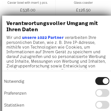
Caviar bowl with insert 3 pcs.
Glass coaster
£538.00
£126.50
Verantwortungsvoller Umgang mit
Ihren Daten
Wir und
unsere 1022 Partner
verarbeiten Ihre
persönlichen Daten, wie z. B. Ihre IP-Adresse,
mithilfe von Technologien wie Cookies, um
NEW
Informationen auf Ihrem Gerät zu speichern und
darauf zuzugreifen und so personalisierte Werbung
und Inhalte, Messungen von Werbung und Inhalten,
Zielgruppenforschung sowie Entwicklung von
Angeboten zu ermöglichen. Sie entscheiden
darüber, wer Ihre Daten für welche Zwecke nutzt.
Einwilligungsauswahl
Sie können Ihre Einwilligung jederzeit über die
Notwendig
Cookie-Erklärung oder durch Klicken auf das
Privacy Trigger Symbol ändern oder widerrufen
Präferenzen
Wenn Sie es erlauben, würden wir auch gerne:
Informationen über Ihre geografische Lage
Statistiken
MEDUSA LUMIERE HAZE
MEDUSA LUMIERE HAZE
erfassen, welche bis auf einige Meter genau