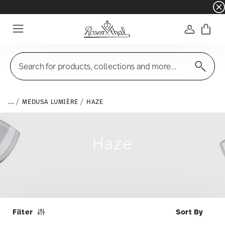
☀️ Summer SALE – Save even more: an extra 5%
Login
Menu
Search for products, collections and more...
...
MEDUSA LUMIÈRE
HAZE
Haze
Filter