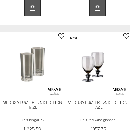
NEW
MEDUSA LUMIERE 2ND EDITION
MEDUSA LUMIERE 2ND EDITION
HAZE
HAZE
Gb 2 longdrink
Gb 2 red wine glasses
£225.50
£357.75