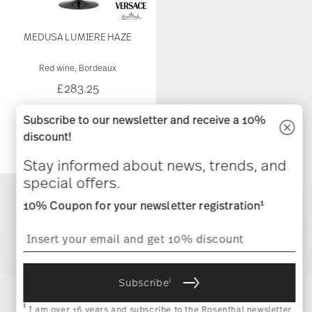
MEDUSA LUMIERE HAZE
Red wine, Bordeaux
£283.25
Subscribe to our newsletter and receive a 10%
discount!
Stay informed about news, trends, and
special offers.
1
10% Coupon for your newsletter registration
You have seen 21 of 21 products
Services
i
Subscribe
Footer
i
I am over 16 years and subscribe to the Rosenthal newsletter