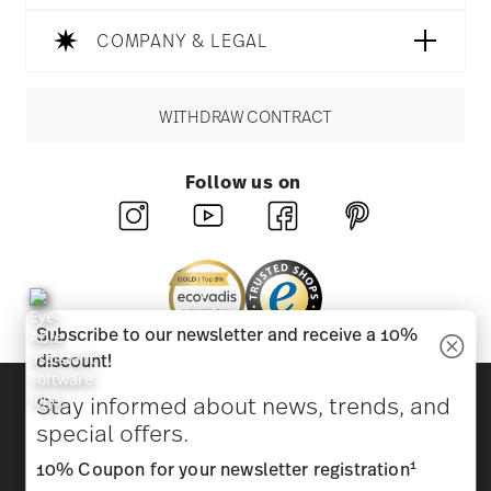
COMPANY & LEGAL
WITHDRAW CONTRACT
Follow us on
Subscribe to our newsletter and receive a 10%
discount!
Discover all our brands
Stay informed about news, trends, and
Beauty & functionality for your home
special offers.
1
10% Coupon for your newsletter registration
Homepage
General terms and conditions
Privacy