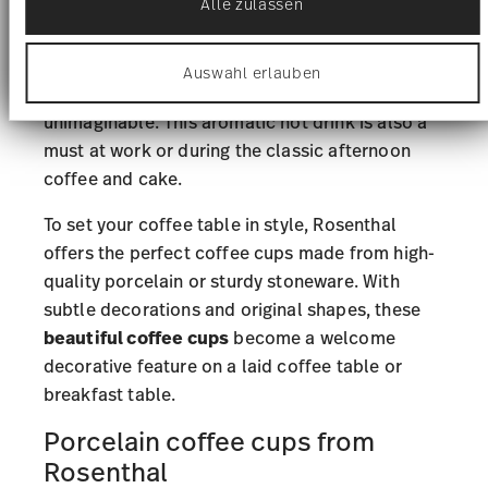
Alle zulassen
Wir verwenden Cookies, um Inhalte und Anzeigen zu
drink today.
personalisieren, Funktionen für soziale Medien
anbieten zu können und die Zugriffe auf unsere
For many people, starting the day without an
Auswahl erlauben
Website zu analysieren. Außerdem geben wir
aromatic, invigorating coffee is simply
Informationen zu Ihrer Verwendung unserer Website
an unsere Partner für soziale Medien, Werbung und
unimaginable. This aromatic hot drink is also a
Analysen weiter. Unsere Partner führen diese
must at work or during the classic afternoon
Informationen möglicherweise mit weiteren Daten
coffee and cake.
zusammen, die Sie ihnen bereitgestellt haben oder
die sie im Rahmen Ihrer Nutzung der Dienste
gesammelt haben.
To set your coffee table in style, Rosenthal
offers the perfect coffee cups made from high-
quality porcelain or sturdy stoneware. With
subtle decorations and original shapes, these
beautiful coffee cups
become a welcome
decorative feature on a laid coffee table or
breakfast table.
Porcelain coffee cups from
Rosenthal