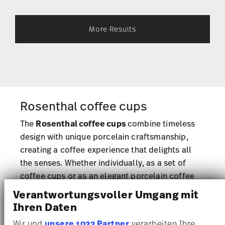
More Results
Rosenthal coffee cups
The
Rosenthal coffee cups
combine timeless
design with unique porcelain craftsmanship,
creating a coffee experience that delights all
the senses. Whether individually, as a set of
coffee cups or as an elegant porcelain coffee
service with
coffee pots
: put together your own
Verantwortungsvoller Umgang mit
classic or modern set of coffee cups and
Ihren Daten
expand it with matching
dinnerware items
Wir und
unsere 1022 Partner
verarbeiten Ihre