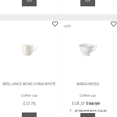
-25%
BRILLANCE BONE CHINA WHITE
MARIA WEISS
Coffee cup
Coffee cup
Price reduced 
to
£17.75
£18.37
£24.50
30-day best price:
£24.50