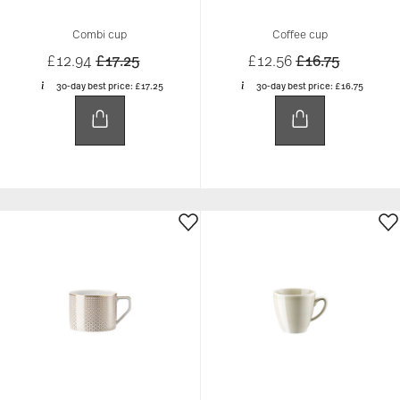
Combi cup
Coffee cup
Price reduced from
to
Price reduced 
to
£12.94
£17.25
£12.56
£16.75
30-day best price:
£17.25
30-day best price:
£16.75