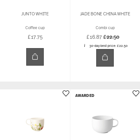
JUNTO WHITE
JADE BONE CHINA WHITE
Coffee cup
Combi cup
Price reduced 
to
£17.75
£16.87
£22.50
30-day best price:
£22.50
AWARDED