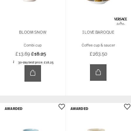
BLOOM SNOW
I LOVE BAROQUE
Combi cup
Coffee cup & saucer
Price reduced from
to
£13.69
£18.25
£263.50
30-day best price:
£18.25
AWARDED
AWARDED