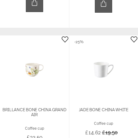
-25%
BRILLANCE BONE CHINA GRAND
JADE BONE CHINA WHITE
AIR
Coffee cup
Coffee cup
Price reduced 
to
£14.62
£19.50
£23.50