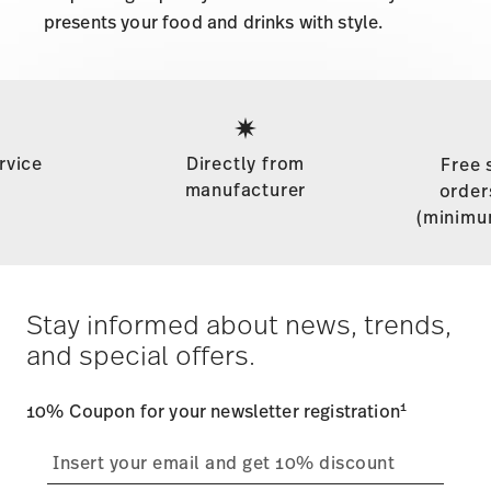
presents your food and drinks with style.
Services
Footer
rvice
Directly from
Free 
manufacturer
order
(minimu
Stay informed about news, trends,
and special offers.
1
10% Coupon for your newsletter registration