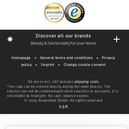
Discover all our brands
Beauty & functionality for your home
Homepage
General terms and conditions
Privacy
policy
Imprint
Change cookie consent
*
All prices incl. VAT and plus
shipping costs.
1
The code can be entered directly during the order process. The
voucher can not be combined with other vouchers or discounts. It is
not billable by hindsight. No cash, balance expires.
© 2025 Rosenthal GmbH. All rights reserved
nk
With a history that began in
2.3.8
1814 in Bavaria,
1
ge
Hutschenreuther is a classic
nal
brand for a way of life that
ho
ide
invites you to live in nature, and
mo