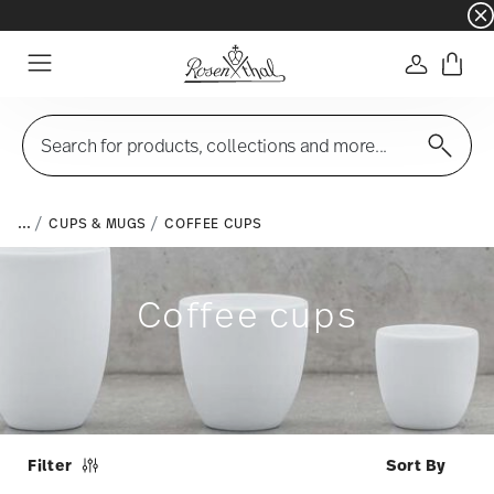
☀️ Summer SALE on selected items and collec
Login
Menu
Search for products, collections and more...
...
CUPS & MUGS
COFFEE CUPS
Coffee cups
Filter