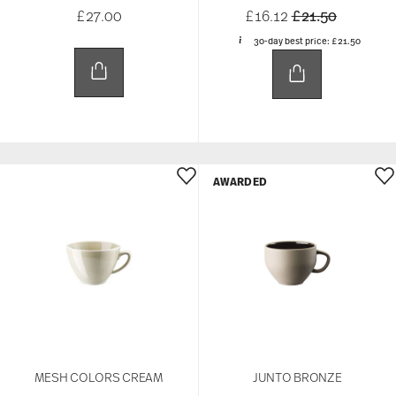
Price reduced 
to
£27.00
£16.12
£21.50
30-day best price:
£21.50
AWARDED
MESH COLORS CREAM
JUNTO BRONZE