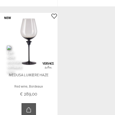
MEDUSA LUMIERE HAZE
Red wine, Bordeaux
€ 289,00
You have seen 21 of 21 products
Services
Footer