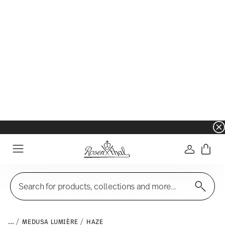
☀️ Summer SALE – Save even more: an extra 5%
Login
Menu
Search for products, collections and more...
...
MEDUSA LUMIÈRE
HAZE
Haze
Filter