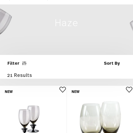
21 Results
NEW
NEW
MEDUSA LUMIERE 2ND EDITION
MEDUSA LUMIERE 2ND EDITION
HAZE
HAZE
Gb 2 white wine glasses
Gb 2 longdrink tumblers
€ 365,00
€ 230,00