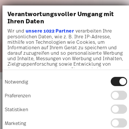
NEW
NODE
SURFACE
Vase 14 cm
Vase 14 cm
€ 45,00
€ 55,00