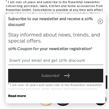
WITHDRAW CONTRACT
Follow us on
Discover all our brands
Beauty & functionality for your home
Homepage
General terms and conditions
Privacy
policy
Imprint
Change cookie consent
*
All prices incl. VAT and plus
shipping costs.
1
The code can be entered directly during the order process. The
voucher can not be combined with other vouchers or discounts. It is