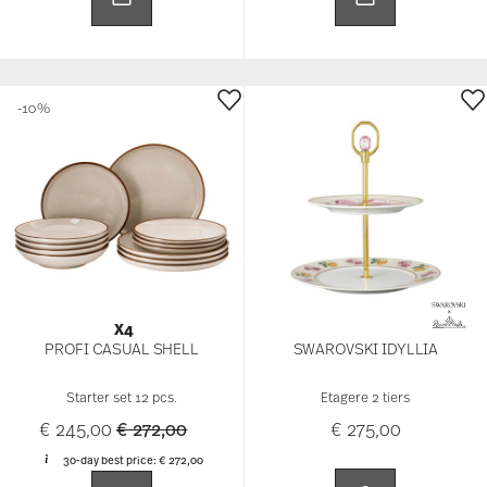
-10%
X4
PROFI CASUAL SHELL
SWAROVSKI IDYLLIA
Starter set 12 pcs.
Etagere 2 tiers
Price reduced from
to
€ 245,00
€ 272,00
€ 275,00
30-day best price:
€ 272,00