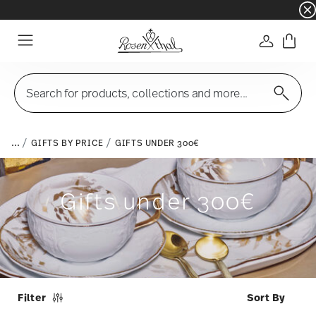
☀️ Summer SALE on selected items and collec
Login
Menu
Search for products, collections and more...
...
GIFTS BY PRICE
GIFTS UNDER 300€
Gifts under 300€
Filter