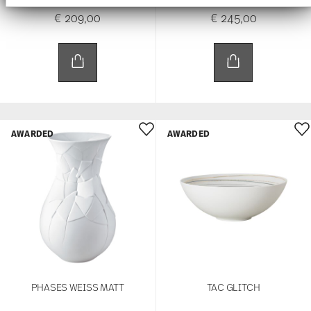
Website an unsere Partner für soziale Medien,
€ 209,00
€ 245,00
Werbung und Analysen weiter. Unsere Partner
führen diese Informationen möglicherweise mit
weiteren Daten zusammen, die Sie ihnen
bereitgestellt haben oder die sie im Rahmen Ihrer
Nutzung der Dienste gesammelt haben.
AWARDED
AWARDED
PHASES WEISS MATT
TAC GLITCH