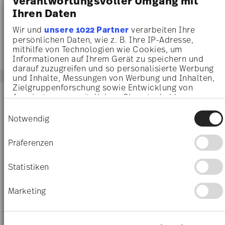
Verantwortungsvoller Umgang mit
€ 200,00
€ 269,00
Ihren Daten
Wir und
unsere 1022 Partner
verarbeiten Ihre
persönlichen Daten, wie z. B. Ihre IP-Adresse,
mithilfe von Technologien wie Cookies, um
Informationen auf Ihrem Gerät zu speichern und
darauf zuzugreifen und so personalisierte Werbung
und Inhalte, Messungen von Werbung und Inhalten,
Zielgruppenforschung sowie Entwicklung von
Angeboten zu ermöglichen. Sie entscheiden
darüber, wer Ihre Daten für welche Zwecke nutzt.
Einwilligungsauswahl
Sie können Ihre Einwilligung jederzeit über die
Notwendig
Cookie-Erklärung oder durch Klicken auf das
Privacy Trigger Symbol ändern oder widerrufen
Präferenzen
Wenn Sie es erlauben, würden wir auch gerne:
Informationen über Ihre geografische Lage
Statistiken
erfassen, welche bis auf einige Meter genau
sein können
Marketing
Ihr Gerät durch aktives Scannen nach
bestimmten Merkmalen (Fingerprinting)
MEDUSA BLUE
ARCUS
identifizieren
Erfahren Sie mehr darüber, wie Ihre persönlichen