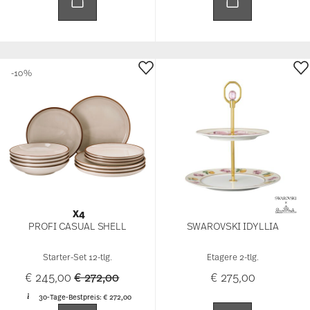
-10%
X4
PROFI CASUAL SHELL
SWAROVSKI IDYLLIA
Starter-Set 12-tlg.
Etagere 2-tlg.
Price reduced from
to
€ 245,00
€ 272,00
€ 275,00
30-Tage-Bestpreis:
€ 272,00