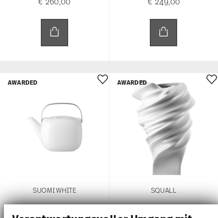
€ 260,00
€ 249,00
AWARDED
AWARDED
SUOMI WHITE
SQUALL
Teekanne 6 Pers. 3-tlg.
Vase 32 cm