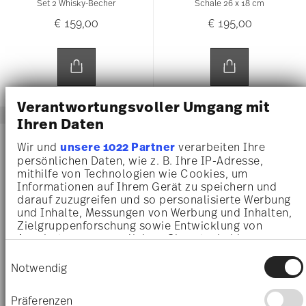
Set 2 Whisky-Becher
Schale 26 x 18 cm
€ 159,00
€ 195,00
Verantwortungsvoller Umgang mit
Ihren Daten
NEW
Wir und
unsere 1022 Partner
verarbeiten Ihre
persönlichen Daten, wie z. B. Ihre IP-Adresse,
mithilfe von Technologien wie Cookies, um
Informationen auf Ihrem Gerät zu speichern und
darauf zuzugreifen und so personalisierte Werbung
und Inhalte, Messungen von Werbung und Inhalten,
Zielgruppenforschung sowie Entwicklung von
Angeboten zu ermöglichen. Sie entscheiden
darüber, wer Ihre Daten für welche Zwecke nutzt.
Einwilligungsauswahl
Sie können Ihre Einwilligung jederzeit über die
Notwendig
Cookie-Erklärung oder durch Klicken auf das
VYRAS CLEAR
Privacy Trigger Symbol ändern oder widerrufen
Präferenzen