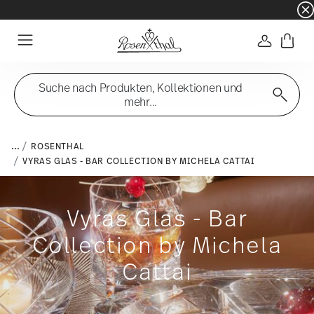
☀️ Summer SALE auf ausgewählte Artikel und 
Anmelde
Menu
Suche nach Produkten, Kollektionen und
mehr...
...
ROSENTHAL
VYRAS GLAS - BAR COLLECTION BY MICHELA CATTAI
Vyras Glas - Bar
Collection by Michela
Cattai