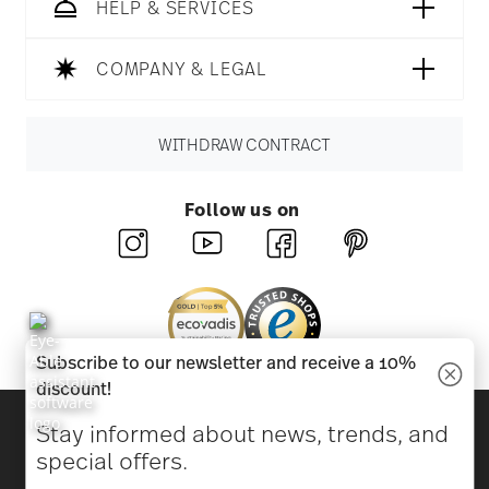
HELP & SERVICES
COMPANY & LEGAL
WITHDRAW CONTRACT
Follow us on
Subscribe to our newsletter and receive a 10%
discount!
Discover all our brands
Stay informed about news, trends, and
Beauty & functionality for your home
special offers.