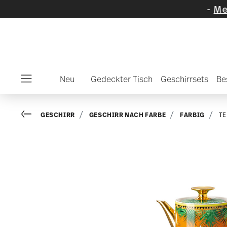
ählte Artikel und Kollektionen
-
Mehr entdec
Neu
Gedeckter Tisch
Geschirrsets
Be
Menu
Go back
GESCHIRR
GESCHIRR NACH FARBE
FARBIG
TE