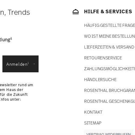
bald Ihr Paket auf die Reise geht.
ätige Artikel. Sie können die Lieferzeiten in
en, Trends
HILFE & SERVICES
enservice
.
HÄUFIG GESTELLTE FRAG
WO IST MEINE BESTELLU
1
ldung
LIEFERZEITEN & VERSAND
RETOURENSERVICE
i
Anmelden
ZAHLUNGSMÖGLICHKEIT
HÄNDLERSUCHE
Newsletter rund um
dem Haus der
ROSENTHAL BRUCHGARA
für die Zukunft
nfos unter:
ROSENTHAL GESCHENKG
KONTAKT
SITEMAP
VERTRAG WIDERRUFEN