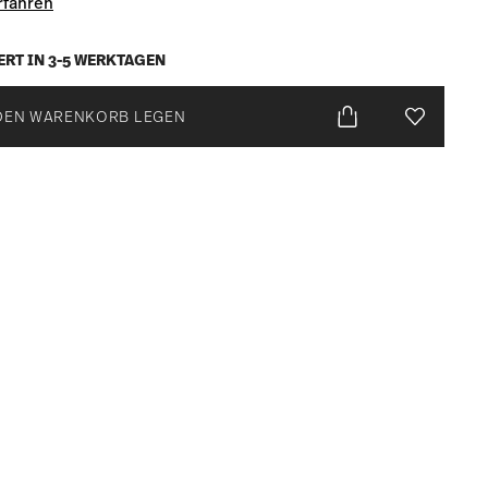
rfahren
ERT IN 3-5 WERKTAGEN
DEN WARENKORB LEGEN
Add To Wis