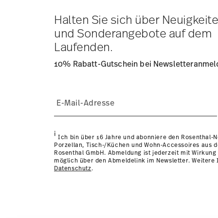
Tracking:
Sie erhalten per E-Mail einen Trackingcode, so
Lieferzeit innerhalb Deutschlands:
3-5 Werktage für vorr
Halten Sie sich über Neuigkeit
andere Länder
hier einsehen
.
und Sonderangebote auf dem
Retouren:
Für Retouren nutzen Sie bitte unseren
Retour
Laufenden.
10% Rabatt-Gutschein bei Newsletteranme
i
Ich bin über 16 Jahre und abonniere den Rosenthal-
Porzellan, Tisch-/Küchen und Wohn-Accessoires aus 
Rosenthal GmbH. Abmeldung ist jederzeit mit Wirkung 
möglich über den Abmeldelink im Newsletter. Weitere I
Datenschutz
.