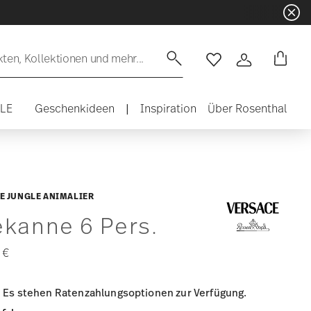
en, Kollektionen und mehr...
Wishlist
Anmelden
ALE
Geschenkideen
|
Inspiration
Über Rosenthal
E JUNGLE ANIMALIER
ekanne 6 Pers.
 €
Es stehen Ratenzahlungsoptionen zur Verfügung.