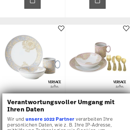
VERSACE KIDS BAROCCO BLUE
VERSACE KIDS BAROCCO ROSE
Verantwortungsvoller Umgang mit
Ihren Daten
Kinderset 3-tlg.
Kinderset 7-tlg.
395,00 €
495,00 €
Wir und
unsere 1022 Partner
verarbeiten Ihre
persönlichen Daten, wie z. B. Ihre IP-Adresse,