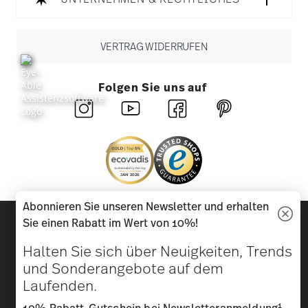
VERTRAG WIDERRUFEN
Folgen Sie uns auf
Abonnieren Sie unseren Newsletter und erhalten
Entdecken Sie unsere Marken
Sie einen Rabatt im Wert von 10%!
Design & Funktionalität für Ihr Zuhause
Halten Sie sich über Neuigkeiten, Trends
und Sonderangebote auf dem
Homepage
AGB
Datenschutzhinweise
Impressum
Laufenden.
Cookie-Einwilligung ändern
1
*