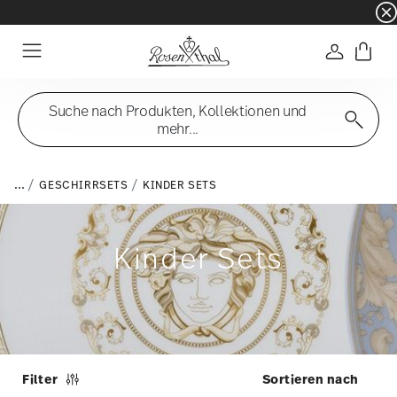
☀️ Summer SALE auf ausgewählte Artikel und 
Anmelde
Menu
Suche nach Produkten, Kollektionen und
mehr...
...
GESCHIRRSETS
KINDER SETS
Kinder Sets
Filter