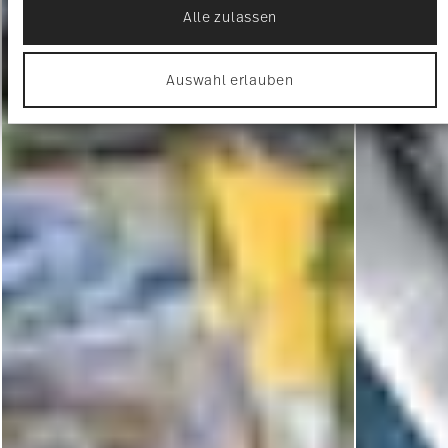
Alle zulassen
Wir verwenden Cookies, um Inhalte und Anzeigen
zu personalisieren, Funktionen für soziale Medien
anbieten zu können und die Zugriffe auf unsere
Auswahl erlauben
Website zu analysieren. Außerdem geben wir
Informationen zu Ihrer Verwendung unserer Website
an unsere Partner für soziale Medien, Werbung und
Analysen weiter. Unsere Partner führen diese
Informationen möglicherweise mit weiteren Daten
zusammen, die Sie ihnen bereitgestellt haben oder
die sie im Rahmen Ihrer Nutzung der Dienste
gesammelt haben.