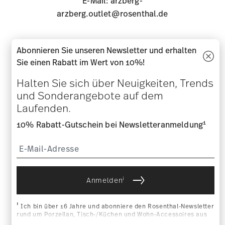
E-Mail:
arzberg-
Selb. In Selb an der Ampel links, unter der S-Bahn-
arzberg.outlet@rosenthal.de
Brücke hindurch, erste Straße rechts, nach 500 m
sehen Sie rechter Hand das baumbewachsene
Abonnieren Sie unseren Newsletter und erhalten
Pförtnerhaus der Rosenthal GmbH.
Sie einen Rabatt im Wert von 10%!
Halten Sie sich über Neuigkeiten, Trends
Routenberechnung via
Google Maps
und Sonderangebote auf dem
ROSENTHAL OUTLET IM CITY
Laufenden.
OUTLET GEISLINGEN
1
10% Rabatt-Gutschein bei Newsletteranmeldung
Fabrikstraße 40
73312 Geislingen an der Steige
i
Anmelden
Tel.
+49 (0) 7331 / 97 72 571
i
Ich bin über 16 Jahre und abonniere den Rosenthal-Newsletter
E-
rund um Porzellan, Tisch-/Küchen und Wohn-Accessoires aus
Mail:
geislingen.outlet@rosenthal.de
dem Haus der Rosenthal GmbH. Abmeldung ist jederzeit mit