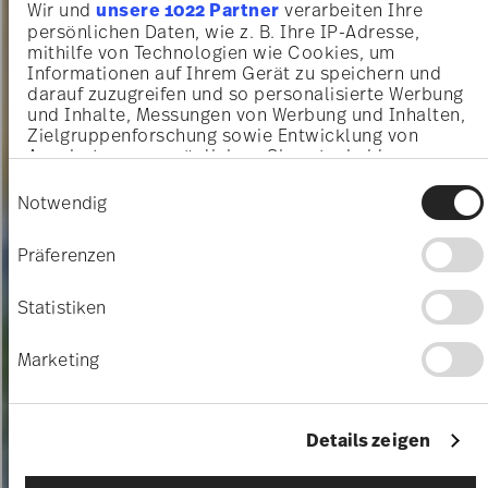
Wir und
unsere 1022 Partner
verarbeiten Ihre
persönlichen Daten, wie z. B. Ihre IP-Adresse,
mithilfe von Technologien wie Cookies, um
Informationen auf Ihrem Gerät zu speichern und
darauf zuzugreifen und so personalisierte Werbung
und Inhalte, Messungen von Werbung und Inhalten,
Zielgruppenforschung sowie Entwicklung von
Angeboten zu ermöglichen. Sie entscheiden
darüber, wer Ihre Daten für welche Zwecke nutzt.
Einwilligungsauswahl
Sie können Ihre Einwilligung jederzeit über die
Notwendig
Cookie-Erklärung oder durch Klicken auf das
Privacy Trigger Symbol ändern oder widerrufen
Präferenzen
Wenn Sie es erlauben, würden wir auch gerne:
Informationen über Ihre geografische Lage
Statistiken
erfassen, welche bis auf einige Meter genau
sein können
Marketing
Ihr Gerät durch aktives Scannen nach
bestimmten Merkmalen (Fingerprinting)
identifizieren
Erfahren Sie mehr darüber, wie Ihre persönlichen
Details zeigen
Daten verarbeitet werden, und legen Sie Ihre
Präferenzen im
Abschnitt Einzelheiten
fest.