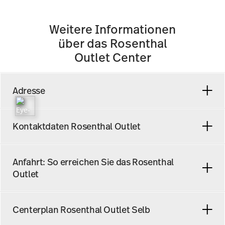
Weitere Informationen
über das Rosenthal
Outlet Center
Adresse
Rosenthal Outlet Center
Kontaktdaten Rosenthal Outlet
Philip-Rosenthal-Platz 1
Sie haben Fragen oder Anregungen rund um das
Anfahrt: So erreichen Sie das Rosenthal
95100 Selb
Rosenthal Outlet? Rufen Sie uns gerne an oder
Outlet
schreiben Sie uns eine E-Mail, wir helfen Ihnen gerne
weiter!
So kommen Sie zum Rosenthal Outlet
Centerplan Rosenthal Outlet Selb