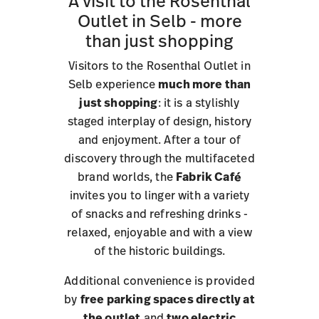
A visit to the Rosenthal
Outlet in Selb - more
than just shopping
Visitors to the Rosenthal Outlet in
Selb experience
much more than
just shopping
: it is a stylishly
staged interplay of design, history
and enjoyment. After a tour of
discovery through the multifaceted
brand worlds, the
Fabrik Café
invites you to linger with a variety
of snacks and refreshing drinks -
relaxed, enjoyable and with a view
of the historic buildings.
Additional convenience is provided
by
free parking spaces directly at
the outlet
and
two electric