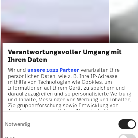
Verantwortungsvoller Umgang mit
Ihren Daten
Wir und
unsere 1022 Partner
verarbeiten Ihre
persönlichen Daten, wie z. B. Ihre IP-Adresse,
mithilfe von Technologien wie Cookies, um
Informationen auf Ihrem Gerät zu speichern und
darauf zuzugreifen und so personalisierte Werbung
und Inhalte, Messungen von Werbung und Inhalten,
Zielgruppenforschung sowie Entwicklung von
Angeboten zu ermöglichen. Sie entscheiden
darüber, wer Ihre Daten für welche Zwecke nutzt.
Einwilligungsauswahl
Sie können Ihre Einwilligung jederzeit über die
Notwendig
Cookie-Erklärung oder durch Klicken auf das
Privacy Trigger Symbol ändern oder widerrufen