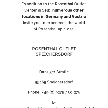
In addition to the Rosenthal Outlet
Email:
selb.outlet@rosenthal.de
Center in Selb,
numerous other
locations in Germany and Austria
invite you to experience the world
of Rosenthal up close!
ROSENTHAL OUTLET
SPEICHERSDORF
Danziger Straße
95469 Speichersdorf
Phone:
+49 (0) 9275 / 60 276
E-
Coming from the direction of