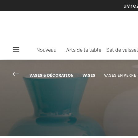
Nouveau
Arts de la table
Set de vaissel
Menu
Go back
VASES & DÉCORATION
VASES
VASES EN VERRE