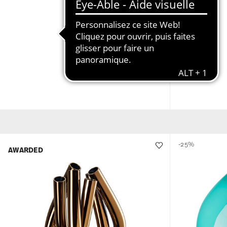
TRIU
Vase 22 cm
189,00 €
-25%
AWARDED