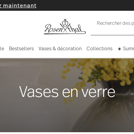
Rechercher des pr
le
Bestsellers
Vases & décoration
Collections
☀️ Sum
Vases en verre