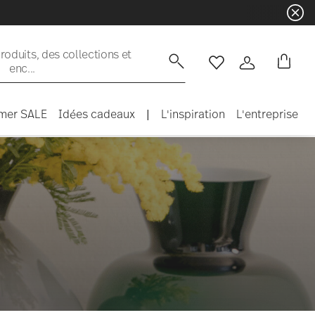
oduits, des collections et
enc...
Liste de souhaits
Connexion
mer SALE
Idées cadeaux
|
L'inspiration
L'entreprise