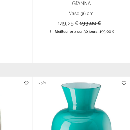
GIANNA
Vase 36 cm
Price reduced from
to
149,25 €
199,00 €
Meilleur prix sur 30 jours:
199,00 €
-25%