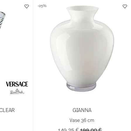
-25%
CLEAR
GIANNA
Vase 36 cm
Price reduced from
to
149,25 €
199,00 €