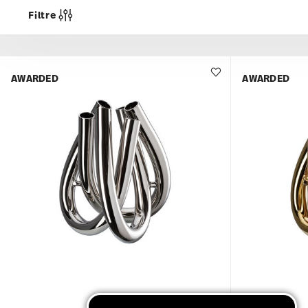
Filtre
AWARDED
AWARDED