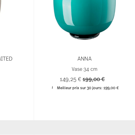
MITED
ANNA
Vase 34 cm
Price reduced from
to
149,25 €
199,00 €
Meilleur prix sur 30 jours:
199,00 €