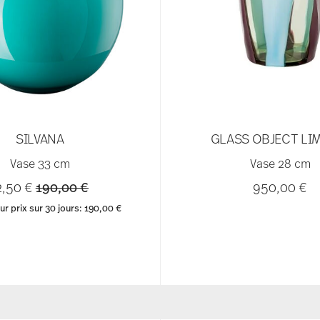
SILVANA
GLASS OBJECT LI
Vase 33 cm
Vase 28 cm
Price reduced from
to
2,50 €
190,00 €
950,00 €
ur prix sur 30 jours:
190,00 €