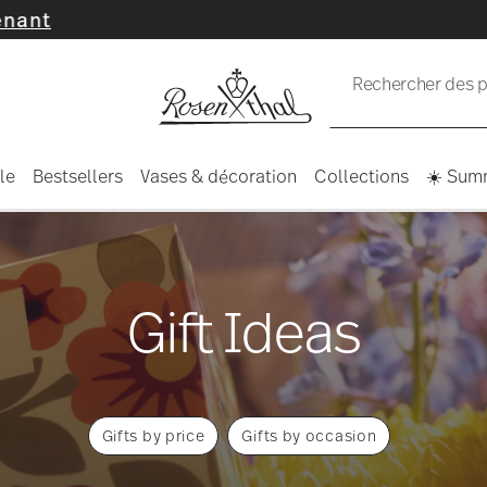
Rechercher des pr
le
Bestsellers
Vases & décoration
Collections
☀️ Sum
Gift Ideas
Gifts by price
Gifts by occasion