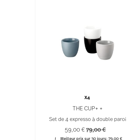
X4
THE CUP+ +
Set de 4 expresso à double paroi
Price reduced from
to
59,00 €
79,00 €
Meilleur prix sur 30 jours:
79,00 €