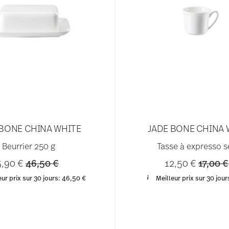
 BONE CHINA WHITE
JADE BONE CHINA 
Beurrier 250 g
Tasse à expresso s
Price reduced from
to
Price 
5,90 €
46,50 €
12,50 €
17,00 €
eur prix sur 30 jours:
46,50 €
Meilleur prix sur 30 jour