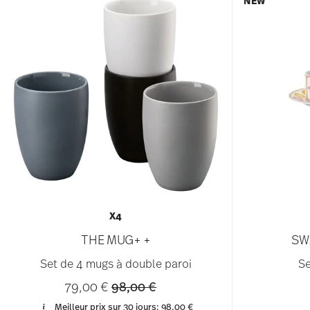
NEW
X4
THE MUG+ +
SW
Set de 4 mugs à double paroi
Se
Price reduced from
to
79,00 €
98,00 €
Meilleur prix sur 30 jours:
98,00 €