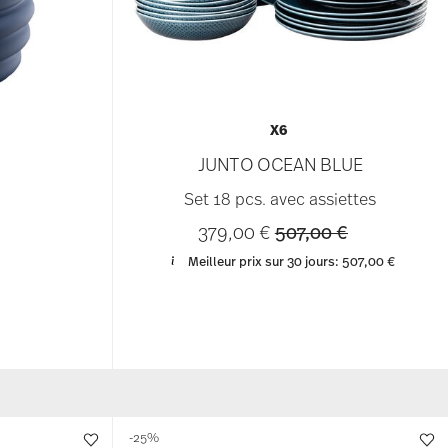
X6
JUNTO OCEAN BLUE
Set 18 pcs. avec assiettes
Price reduced from
to
379,00 €
507,00 €
Meilleur prix sur 30 jours:
507,00 €
-25%