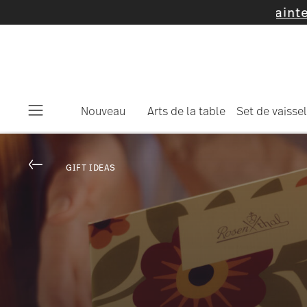
Nouveau
Arts de la table
Set de vaissel
Menu
Go back
GIFT IDEAS