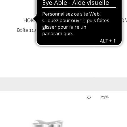
HOME FLOWER FARM
HO
Boîte 11,5 cm avec couvercle
95,00 €
-23%