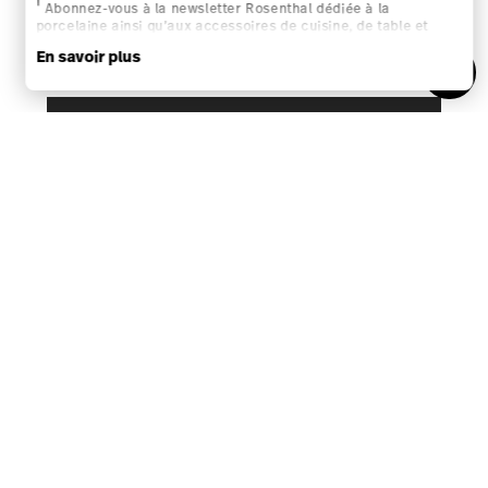
RÉVOQUER LE CONTRAT
Suivez-nous sur
Ajouter au panier
Découvrez toutes nos marques
Beauté et fonctionnalité pour votre maison
Homepage
CGV
Protection des données
Mentions
légales
Modifier le consentement aux cookies
*
Tous les prix avec TVA inclus et
plus frais d'expédition.
1
Le code du bon d'achat peut être entré pendant le processus de
commande. Le bon d'achat ne peut pas être cumulé avec d'autres