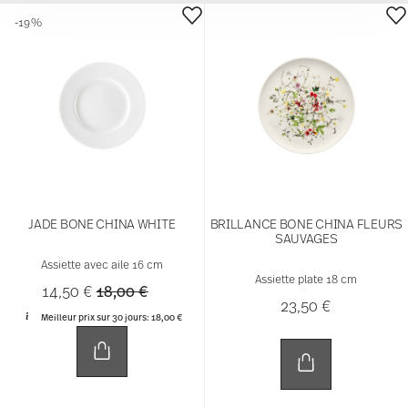
AWARDED
-24%
JADE LIFT BONE CHINA WHITE
JUNTO PEARL GREY
Assiette 16 cm
Assiette plate 16 cm
Price reduced from
to
14,50 €
19,00 €
17,00 €
Meilleur prix sur 30 jours:
19,00 €