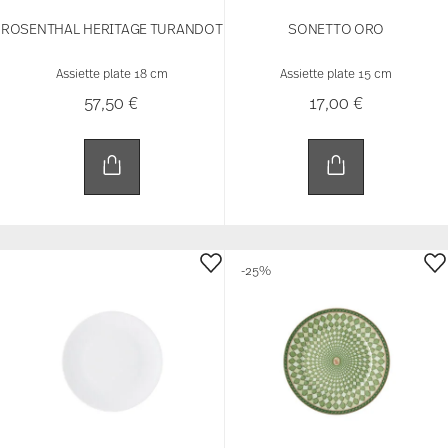
FORM 1382 WHITE
SWAROVSKI SIGNUM FERN
Assiette plate 17 cm
Assiette plate 18 cm
Price reduced 
to
12,50 €
41,25 €
55,00 €
Meilleur prix sur 30 jours:
55,00 €