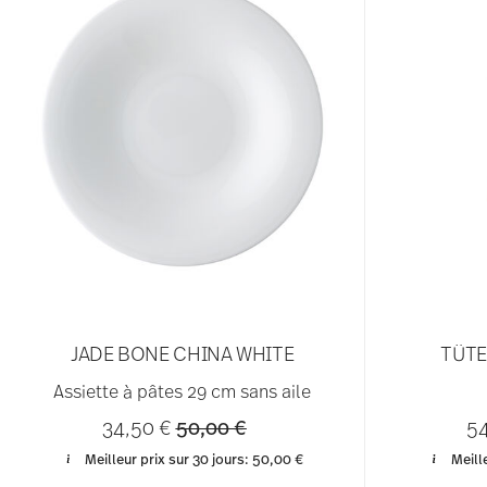
JADE BONE CHINA WHITE
TÜTE
Assiette à pâtes 29 cm sans aile
Price reduced from
to
34,50 €
50,00 €
5
Meilleur prix sur 30 jours:
50,00 €
Meill