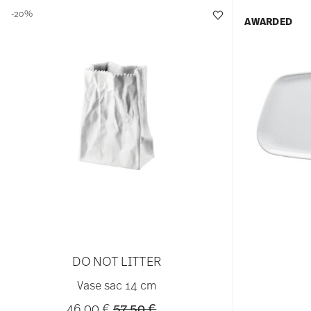
-20%
AWARDED
DO NOT LITTER
Vase sac 14 cm
Price reduced from
to
46,00 €
57,50 €