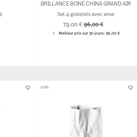
E
BRILLANCE BONE CHINA GRAND AIR
é
Set 4 gobelets avec anse
Price reduced from
to
79,00 €
96,00 €
Meilleur prix sur 30 jours:
96,00 €
-20%