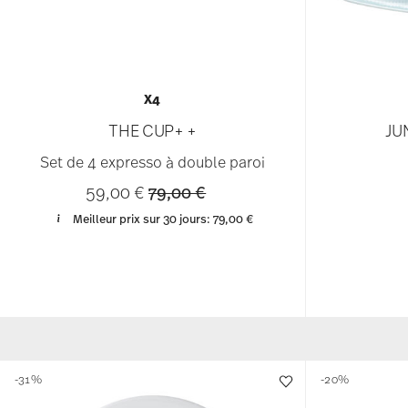
X4
THE CUP+ +
JU
Set de 4 expresso à double paroi
Price reduced from
to
59,00 €
79,00 €
Meilleur prix sur 30 jours:
79,00 €
-31%
-20%