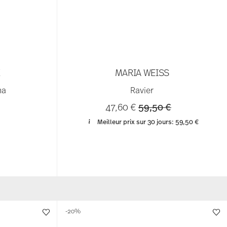
E
MARIA WEISS
ma
Ravier
Price reduced from
to
47,60 €
59,50 €
Meilleur prix sur 30 jours:
59,50 €
-20%