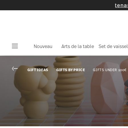
Nouveau
Arts de la table
Set de vaissel
Menu
Go back
GIFT IDEAS
GIFTS BY PRICE
GIFTS UNDER 100€