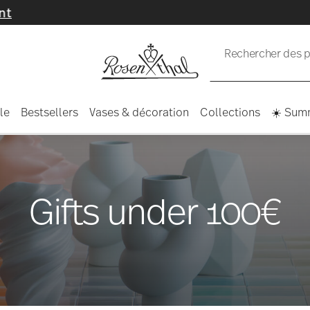
Rechercher des pr
le
Bestsellers
Vases & décoration
Collections
☀️ Sum
Gifts under 100€