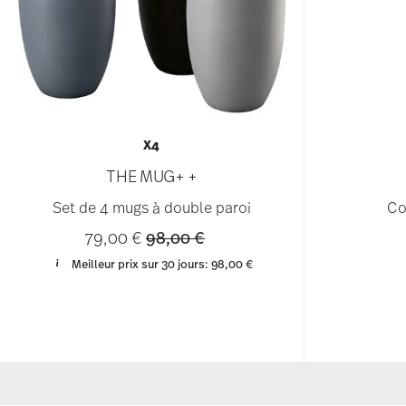
X4
THE MUG+ +
Set de 4 mugs à double paroi
Co
Price reduced from
to
79,00 €
98,00 €
Meilleur prix sur 30 jours:
98,00 €