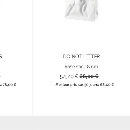
R
DO NOT LITTER
m
Vase sac 18 cm
educed from
to
Price reduced from
to
€
54,40 €
68,00 €
s:
78,00 €
Meilleur prix sur 30 jours:
68,00 €