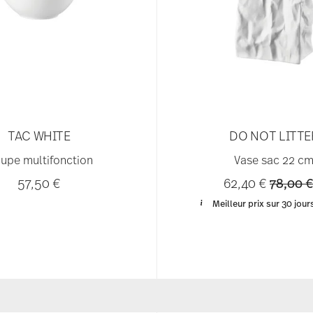
TAC WHITE
DO NOT LITTE
upe multifonction
Vase sac 22 c
Price r
57,50 €
62,40 €
78,00 
Meilleur prix sur 30 jour