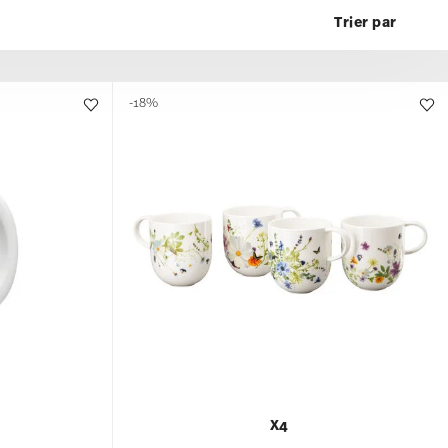
-18%
X4