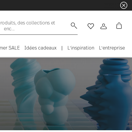
☀️ Summer SALE sur une s
oduits, des collections et
enc...
Liste de souhaits
Connexion
mer SALE
Idées cadeaux
|
L'inspiration
L'entreprise