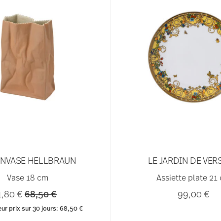
NVASE HELLBRAUN
LE JARDIN DE VER
Vase 18 cm
Assiette plate 21
Price reduced from
to
4,80 €
68,50 €
99,00 €
eur prix sur 30 jours:
68,50 €