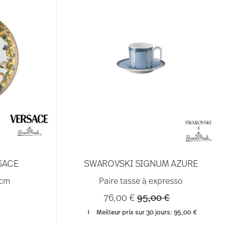
SACE
SWAROVSKI SIGNUM AZURE
 cm
Paire tasse à expresso
Price reduced from
to
76,00 €
95,00 €
Meilleur prix sur 30 jours:
95,00 €