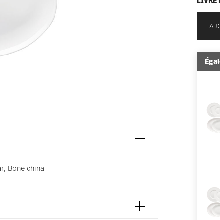
LIVRÉ 
AJ
Égal
cm, Bone china