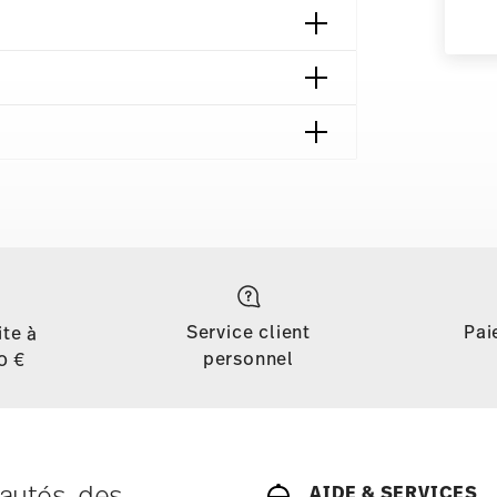
ondes
Sans danger pour le contact
alimentaire
Service client
Pai
ite à
personnel
0 €
autés, des
AIDE & SERVICES