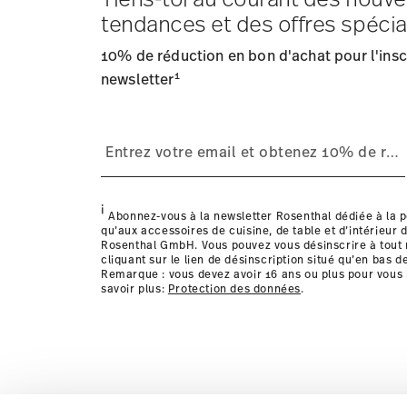
Frais d'expédition
: Les frais de livraison pour la Fran
tendances et des offres spécia
Délai de livraison
: 5-7 jours ouvrables pour les articles
Fournisseur de services d'expédition
: Nous livrons en
10% de réduction en bon d'achat pour l'inscr
Suivi
: Vous recevrez un code de suivi par e-mail dès que
1
Retours
newsletter
: Pour les retours, veuillez utiliser notre
service
Livraison dans d'autres pays
i
Abonnez-vous à la newsletter Rosenthal dédiée à la p
qu’aux accessoires de cuisine, de table et d’intérieur d
Rosenthal GmbH. Vous pouvez vous désinscrire à tou
cliquant sur le lien de désinscription situé qu’en bas d
Remarque : vous devez avoir 16 ans ou plus pour vous 
savoir plus:
Protection des données
.
les détails pour chaque pays de livraison ic