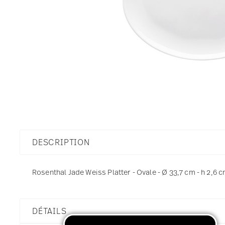
DESCRIPTION
Rosenthal Jade Weiss Platter - Ovale - Ø 33,7 cm - h 2,6 
DÉTAILS