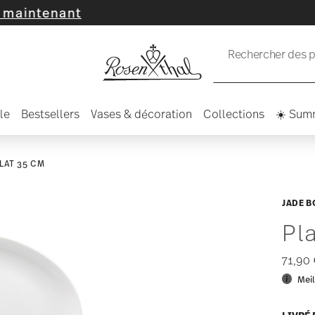
ant
Rechercher des pr
le
Bestsellers
Vases & décoration
Collections
☀️ Sum
LAT 35 CM
JADE B
Pl
71,90
Meil