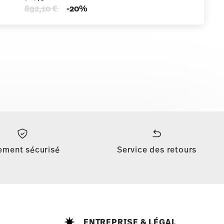
Price reduced from
to
892,10 €
-20%
ement sécurisé
Service des retours
ENTREPRISE & LÉGAL