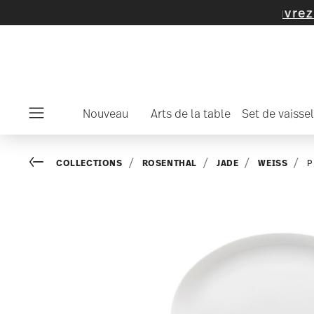
ticles et de collections -
découvrez mainten
Nouveau
Arts de la table
Set de vaissel
Menu
Go back
COLLECTIONS
ROSENTHAL
JADE
WEISS
P