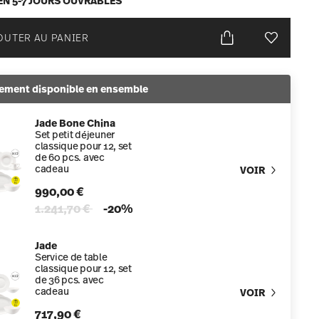
EN 5-7 JOURS OUVRABLES
OUTER AU PANIER
Liste de s
ement disponible en ensemble
Jade Bone China
Set petit déjeuner
classique pour 12, set
de 60 pcs. avec
cadeau
VOIR
990,00 €
Price reduced from
to
1.241,70 €
-20%
Jade
Service de table
classique pour 12, set
de 36 pcs. avec
cadeau
VOIR
717,90 €