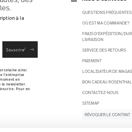
ce s'élèvent à € 12,90 par commande./li>
les.
 en stock.
QUESTIONS FRÉQUENTES
 France avec UPS (livraison standard).
iption à la
 votre colis sera expédié.
OÙ EST MA COMMANDE?
 des retours
.
FRAIS D'EXPÉDITION/DUR
LIVRAISON
i
Souscrire
SERVICE DES RETOURS
PAIEMENT
orcelaine ainsi
LOCALISATEUR DE MAGAS
e l’entreprise
t moment en
BON CADEAU ROSENTHAL
e la newsletter.
inscrire. Pour en
CONTACTEZ-NOUS
i
SITEMAP
RÉVOQUER LE CONTRAT