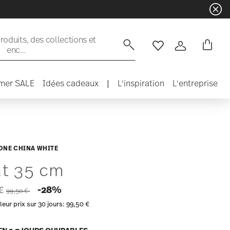
oduits, des collections et
enc...
Liste de souhaits
Connexion
mer SALE
Idées cadeaux
|
L'inspiration
L'entreprise
ONE CHINA WHITE
at 35 cm
Price reduced from
to
-28%
 €
99,50 €
leur prix sur 30 jours:
99,50 €