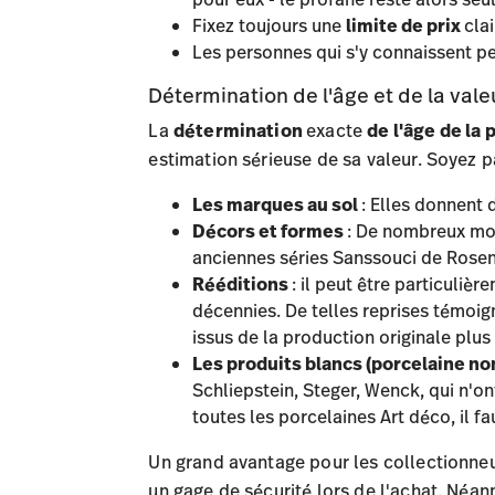
Fixez toujours une
limite de prix
cla
Les personnes qui s'y connaissent 
Détermination de l'âge et de la valeu
La
détermination
exacte
de l'âge de la
estimation sérieuse de sa valeur. Soyez p
Les marques au sol
: Elles donnent 
Décors et formes
: De nombreux mod
anciennes séries Sanssouci de Rosent
Rééditions
: il peut être particuliè
décennies. De telles reprises témoign
issus de la production originale plus
Les produits blancs (porcelaine no
Schliepstein, Steger, Wenck, qui n'on
toutes les porcelaines Art déco, il f
Un grand avantage pour les collectionne
un gage de sécurité lors de l'achat. Néa