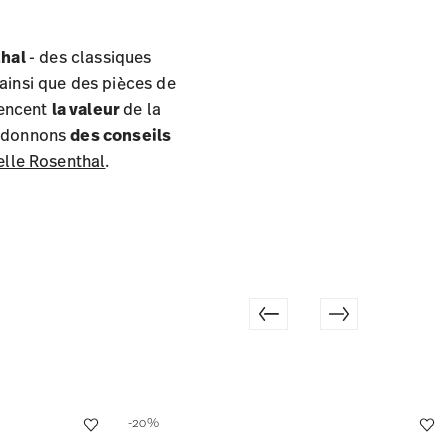
thal
- des classiques
 ainsi que des pièces de
uencent
la valeur
de la
us donnons
des conseils
selle Rosenthal
.
-20%