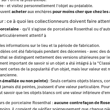
ire - et visitez personnellement l'objet au préalable.
peuvent
acheter
aux enchères
pour moins cher que chez les 
r : ce à quoi les collectionneurs doivent faire atten
 porcelaine
- qu'il s'agisse de porcelaine Rosenthal ou d'aut
articulièrement attentif à
des informations sur le lieu et la période de fabrication.
èles ont été fabriqués pendant des décennies - avec des déc
hal se distinguent nettement des versions ultérieures par leu
rement important de savoir si un objet a été intégré à la "Cla
ent certes de la popularité d'un objet, mais leur valeur est 
 ancienne.
n émaillée ou non peinte)
: Seuls certains objets blancs, c
t jamais été peintes, jouissent d'une valeur particulière. Pou
aut savoir que les objets blancs ont une valeur inférieure d'en
urs de porcelaine Rosenthal :
aucune contrefaçon de Rosen
nmoins, il convient de vérifier soigneusement que chaque pi