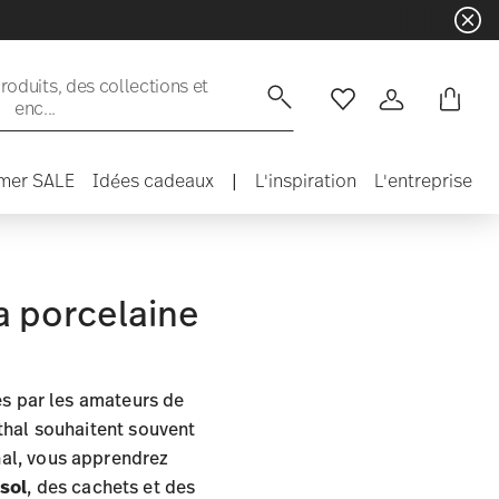
☀️ Summer SA
oduits, des collections et
enc...
Liste de souhaits
Connexion
mer SALE
Idées cadeaux
|
L'inspiration
L'entreprise
la porcelaine
es par les amateurs de
thal souhaitent souvent
hal, vous apprendrez
sol
, des cachets et des