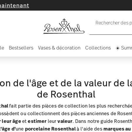
Rechercher des pr
le
Bestsellers
Vases & décoration
Collections
☀️ Sum
n de l'âge et de la valeur de 
de Rosenthal
thal
fait partie des pièces de collection les plus recherché
ossèdent ou collectionnent des pièces anciennes de Rosen
 leur âge
et
estimer
leur
valeur
. Dans notre guide Rosent
'âge d'
une
porcelaine Rosenthal
à l'aide des
marques au 