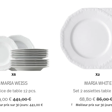
X6
X2
MARIA WEISS
MARIA WHITE
ice de table 12 pcs.
Set 2 assiettes table
Price reduced from
to
Price r
9,00 €
441,00 €
68,80 €
86,00 
ur prix sur 30 jours:
441,00 €
Meilleur prix sur 30 jour