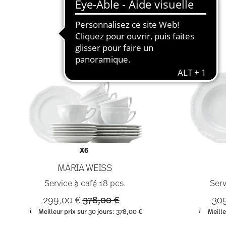
X6
MARIA WEISS
Service à café 18 pcs.
Serv
Price reduced from
to
299,00 €
378,00 €
30
Meilleur prix sur 30 jours:
378,00 €
Meille