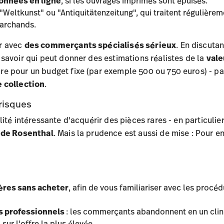
données en ligne
, si les ouvrages imprimés sont épuisés.
Weltkunst" ou "Antiquitätenzeitung", qui traitent régulière
marchands.
r avec
des commerçants spécialisés sérieux
. En discuta
savoir qui peut donner des estimations réalistes de la
vale
e pour un budget fixe (par exemple 500 ou 750 euros) - p
e collection
.
risques
ité intéressante d'acquérir des pièces rares - en particulie
 de Rosenthal
. Mais la prudence est aussi de mise : Pour en
ères sans acheter
, afin de vous familiariser avec les procé
es professionnels
: les commerçants abandonnent en un clin d
sur l'offre la plus élevée.