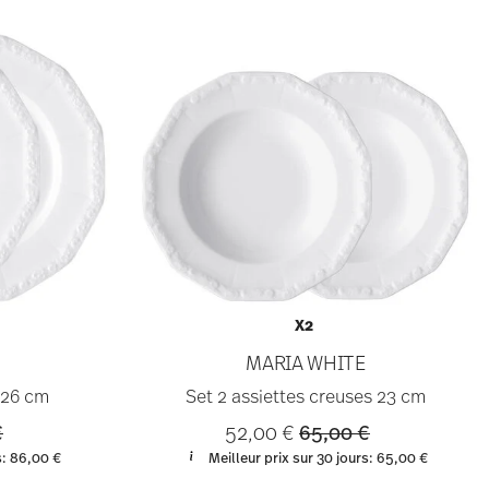
X2
MARIA WHITE
 26 cm
Set 2 assiettes creuses 23 cm
educed from
to
Price reduced from
to
€
52,00 €
65,00 €
s:
86,00 €
Meilleur prix sur 30 jours:
65,00 €