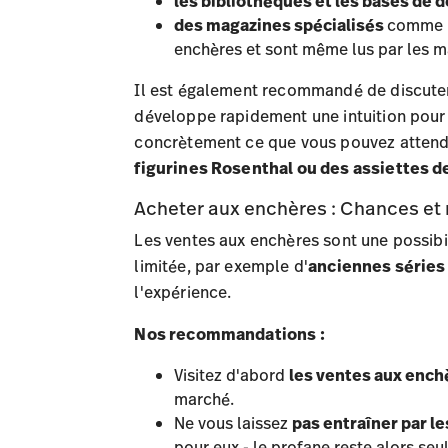
les bibliothèques et les bases de 
des magazines spécialisés
comme "
enchères et sont même lus par les 
Il est également recommandé de discute
développe rapidement une intuition pour 
concrètement ce que vous pouvez attendr
figurines Rosenthal ou des assiettes d
Acheter aux enchères : Chances et 
Les ventes aux enchères sont une possibil
limitée, par exemple d'
anciennes séries
l'expérience.
Nos recommandations :
Visitez d'abord
les ventes aux ench
marché.
Ne vous laissez
pas entraîner par l
pour eux - le profane reste alors seul 