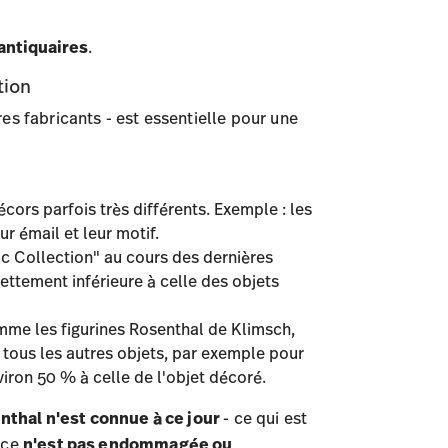
antiquaires
.
tion
res fabricants - est essentielle pour une
ors parfois très différents. Exemple : les
r émail et leur motif.
ssic Collection" au cours des dernières
nettement inférieure à celle des objets
omme les figurines Rosenthal de Klimsch,
r tous les autres objets, par exemple pour
viron 50 % à celle de l'objet décoré.
thal n'est connue à ce jour
- ce qui est
èce
n'est pas endommagée ou