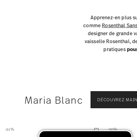
Apprenez-en plus s
comme
Rosenthal San
designer de grande v
vaisselle Rosenthal, d
pratiques
pou
Maria Blanc
DÉCOUVREZ MAI
-21%
-30%