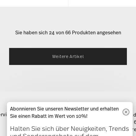
Sie haben sich 24 von 66 Produkten angesehen
Weitere Artikel
Services
Footer
Abonnieren Sie unseren Newsletter und erhalten
rvice
Direkt vom Hersteller
Versand
Sie einen Rabatt im Wert von 10%!
Halten Sie sich über Neuigkeiten, Trends
Ware
und Sonderangebote auf dem