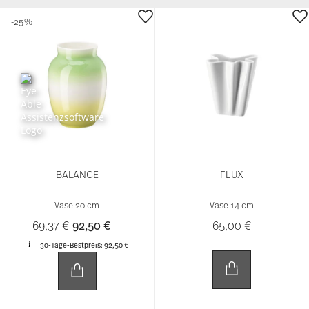
-25%
BALANCE
FLUX
Vase 20 cm
Vase 14 cm
Price reduced from
to
69,37 €
92,50 €
65,00 €
30-Tage-Bestpreis:
92,50 €