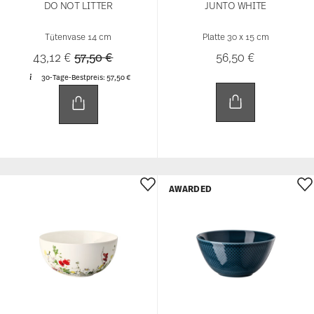
DO NOT LITTER
JUNTO WHITE
Tütenvase 14 cm
Platte 30 x 15 cm
Price reduced from
to
43,12 €
57,50 €
56,50 €
30-Tage-Bestpreis:
57,50 €
AWARDED