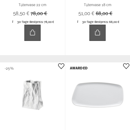
Tütenvase 22 cm
Tütenvase 18 cm
Price reduced from
to
Price reduced 
to
58,50 €
78,00 €
51,00 €
68,00 €
30-Tage-Bestpreis:
78,00 €
30-Tage-Bestpreis:
68,00 €
AWARDED
-25%