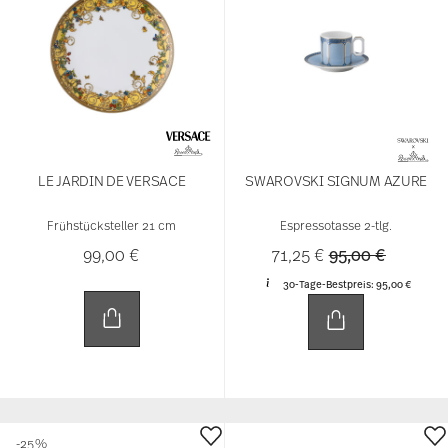
LE JARDIN DE VERSACE
SWAROVSKI SIGNUM AZURE
Frühstücksteller 21 cm
Espressotasse 2-tlg.
Price reduced f
to
99,00 €
71,25 €
95,00 €
30-Tage-Bestpreis:
95,00 €
-25%