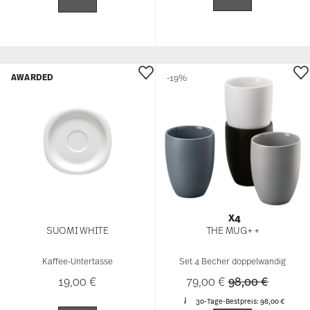
AWARDED
-19%
X4
SUOMI WHITE
THE MUG+ +
Kaffee-Untertasse
Set 4 Becher doppelwandig
Price reduced 
to
19,00 €
79,00 €
98,00 €
30-Tage-Bestpreis:
98,00 €