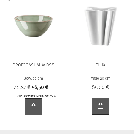
PROFI CASUAL MOSS
FLUX
Bowl 22 cm
Vase 20 cm
Price reduced from
to
42,37 €
56,50 €
85,00 €
30-Tage-Bestpreis:
56,50 €