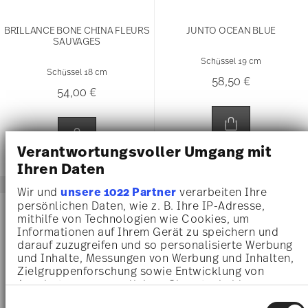
BRILLANCE BONE CHINA FLEURS
JUNTO OCEAN BLUE
SAUVAGES
Schüssel 19 cm
Schüssel 18 cm
58,50 €
54,00 €
Verantwortungsvoller Umgang mit
Ihren Daten
Wir und
unsere 1022 Partner
verarbeiten Ihre
persönlichen Daten, wie z. B. Ihre IP-Adresse,
AWARDED
-25%
mithilfe von Technologien wie Cookies, um
Informationen auf Ihrem Gerät zu speichern und
darauf zuzugreifen und so personalisierte Werbung
und Inhalte, Messungen von Werbung und Inhalten,
Zielgruppenforschung sowie Entwicklung von
Angeboten zu ermöglichen. Sie entscheiden
darüber, wer Ihre Daten für welche Zwecke nutzt.
Einwilligungsauswahl