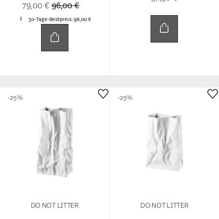
Price reduced from
to
79,00 €
96,00 €
30-Tage-Bestpreis:
96,00 €
-25%
-25%
DO NOT LITTER
DO NOT LITTER