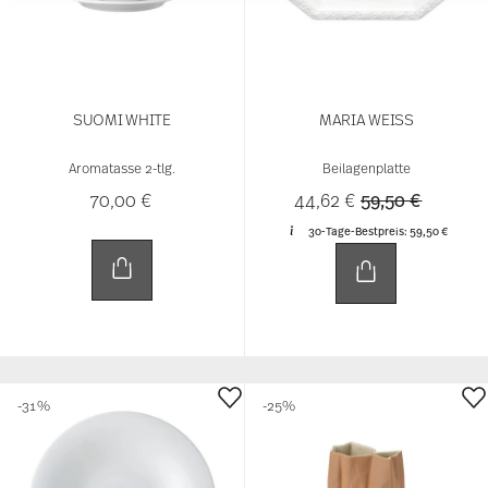
zusammen, die Sie ihnen bereitgestellt haben oder
die sie im Rahmen Ihrer Nutzung der Dienste
gesammelt haben.
SUOMI WHITE
MARIA WEISS
Aromatasse 2-tlg.
Beilagenplatte
Price reduced 
to
70,00 €
44,62 €
59,50 €
30-Tage-Bestpreis:
59,50 €
-31%
-25%