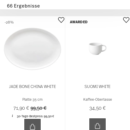
66 Ergebnisse
AWARDED
-28%
JADE BONE CHINA WHITE
SUOMI WHITE
Platte 35 cm
Kaffee-Obertasse
Price reduced from
to
71,90 €
99,50 €
34,50 €
30-Tage-Bestpreis:
99,50 €