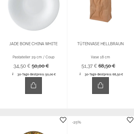
JADE BONE CHINA WHITE
TÜTENVASE HELLBRAUN
Pastateller 29 cm / Coup
Vase 18 cm
Price reduced from
to
Price reduced f
to
34,50 €
50,00 €
51,37 €
68,50 €
30-Tage-Bestpreis:
50,00 €
30-Tage-Bestpreis:
68,50 €
-25%