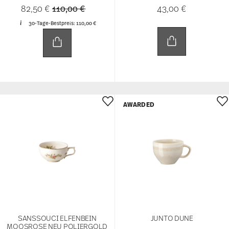
Price reduced from
to
82,50 €
110,00 €
43,00 €
30-Tage-Bestpreis:
110,00 €
AWARDED
SANSSOUCI ELFENBEIN
JUNTO DUNE
MOOSROSE NEU POLIERGOLD