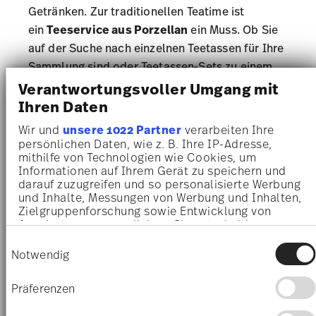
Getränken. Zur traditionellen Teatime ist
ein
Teeservice aus Porzellan
ein Muss. Ob Sie
auf der Suche nach einzelnen Teetassen für Ihre
Sammlung sind oder Teetassen-Sets zu einem
Teeservice erweitern möchten: Rosenthal bietet
Verantwortungsvoller Umgang mit
Ihnen eine vielseitige Auswahl an formschönen
Ihren Daten
Designer-Teetassen für den unvergesslichen
Wir und
unsere 1022 Partner
verarbeiten Ihre
Teegenuss.
persönlichen Daten, wie z. B. Ihre IP-Adresse,
mithilfe von Technologien wie Cookies, um
Informationen auf Ihrem Gerät zu speichern und
Teesorten wie Grüner Tee, Schwarztee,
darauf zuzugreifen und so personalisierte Werbung
Kräutertee und Früchtetee entfalten in den
und Inhalte, Messungen von Werbung und Inhalten,
Zielgruppenforschung sowie Entwicklung von
filigranen Tassen aus hochwertigem Porzellan
Angeboten zu ermöglichen. Sie entscheiden
ihr volles Aroma und ergeben in Kombination
darüber, wer Ihre Daten für welche Zwecke nutzt.
Einwilligungsauswahl
mit der
passenden Untertasse
ein
Sie können Ihre Einwilligung jederzeit über die
Notwendig
Cookie-Erklärung oder durch Klicken auf das
harmonisches Gesamtbild auf Ihrem stilvoll
Privacy Trigger Symbol ändern oder widerrufen
gedeckten Tisch.
Präferenzen
Wenn Sie es erlauben, würden wir auch gerne: