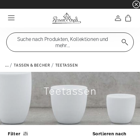
☀️ Summer SALE – noch mehr sparen: zusätzli
Anmelde
Menu
Suche nach Produkten, Kollektionen und
mehr...
...
TASSEN & BECHER
TEETASSEN
Teetassen
Filter