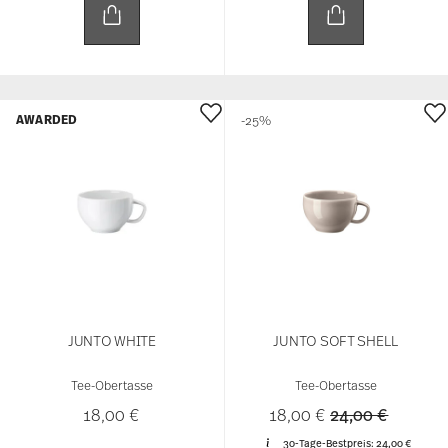
AWARDED
-25%
JUNTO WHITE
JUNTO SOFT SHELL
Tee-Obertasse
Tee-Obertasse
Price reduced 
to
18,00 €
18,00 €
24,00 €
30-Tage-Bestpreis:
24,00 €