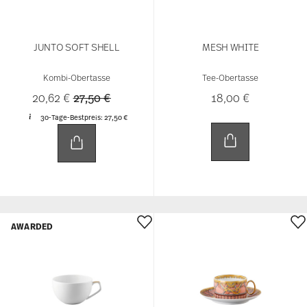
JUNTO SOFT SHELL
MESH WHITE
Kombi-Obertasse
Tee-Obertasse
Price reduced from
to
20,62 €
27,50 €
18,00 €
30-Tage-Bestpreis:
27,50 €
AWARDED