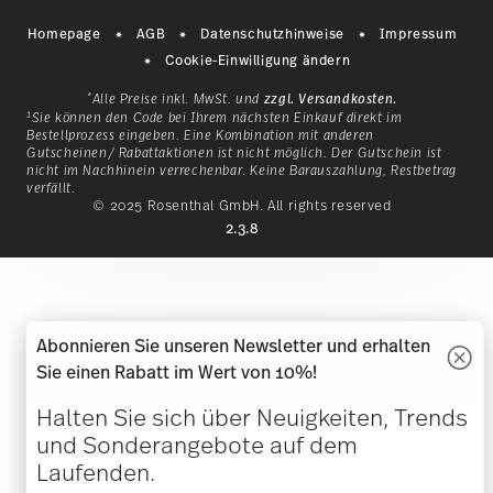
Homepage
AGB
Datenschutzhinweise
Impressum
Cookie-Einwilligung ändern
*
Alle Preise inkl. MwSt. und
zzgl. Versandkosten.
1
Sie können den Code bei Ihrem nächsten Einkauf direkt im
Bestellprozess eingeben. Eine Kombination mit anderen
Gutscheinen/ Rabattaktionen ist nicht möglich. Der Gutschein ist
nicht im Nachhinein verrechenbar. Keine Barauszahlung, Restbetrag
verfällt.
Mit einer Geschichte, die 1814
© 2025 Rosenthal GmbH. All rights reserved
as
in Bayern begann, ist
2.3.8
lb
Hutschenreuther eine
klassische Marke für ein
g
en
Lebensgefühl, das dazu einlädt,
si
in der Natur und mit der Natur
d
Abonnieren Sie unseren Newsletter und erhalten
n
zu leben.
in
Sie einen Rabatt im Wert von 10%!
t
HUTSCHENREUTHER BESUCHEN
Halten Sie sich über Neuigkeiten, Trends
und Sonderangebote auf dem
Laufenden.