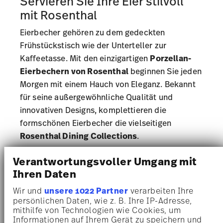
Servieren Sie Ihre Eier stilvoll
mit Rosenthal
Eierbecher gehören zu dem gedeckten
Frühstückstisch wie der Unterteller zur
Kaffeetasse
. Mit den einzigartigen
Porzellan-
Eierbechern von Rosenthal
beginnen Sie jeden
Morgen mit einem Hauch von Eleganz. Bekannt
für seine außergewöhnliche Qualität und
innovativen Designs, komplettieren die
formschönen Eierbecher die vielseitigen
Rosenthal Dining Collections
.
Wählen Sie Ihre
Eierbecher im Einklang mit
Verantwortungsvoller Umgang mit
dem passenden Geschirrservice
und schaffen
Ihren Daten
Sie harmonische Tischarrangements, die stilvoll
Wir und
unsere 1022 Partner
verarbeiten Ihre
aufeinander abgestimmt sind. Schließlich ist
persönlichen Daten, wie z. B. Ihre IP-Adresse,
nichts schöner, als die Gäste mit einem
mithilfe von Technologien wie Cookies, um
Informationen auf Ihrem Gerät zu speichern und
harmonischen, hochwertigen Geschirrservice zu