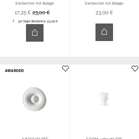
Eierbecher mit Ablage
Eierbecher mit Ablage
Price reduced from
to
17,25 €
23,00 €
23,00 €
30-Tage-Bestpreis:
23,00 €
AWARDED