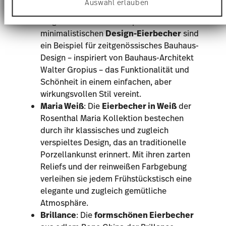
Auswahl erlauben
Website zu analysieren. Außerdem geben wir
Porzellan in Weiß
, die eine klare und
Informationen zu Ihrer Verwendung unserer Website
elegante Ästhetik verkörpern. Diese
an unsere Partner für soziale Medien, Werbung und
minimalistischen
Design-Eierbecher
sind
Analysen weiter. Unsere Partner führen diese
Informationen möglicherweise mit weiteren Daten
ein Beispiel für zeitgenössisches Bauhaus-
zusammen, die Sie ihnen bereitgestellt haben oder
Design – inspiriert von Bauhaus-Architekt
die sie im Rahmen Ihrer Nutzung der Dienste
Walter Gropius – das Funktionalität und
gesammelt haben.
Schönheit in einem einfachen, aber
wirkungsvollen Stil vereint.
Maria Weiß
: Die
Eierbecher in Weiß
der
Rosenthal Maria Kollektion
bestechen
durch ihr klassisches und zugleich
verspieltes Design, das an traditionelle
Porzellankunst erinnert. Mit ihren zarten
Reliefs und der reinweißen Farbgebung
verleihen sie jedem Frühstückstisch eine
elegante und zugleich gemütliche
Atmosphäre.
Brillance
: Die
formschönen Eierbecher