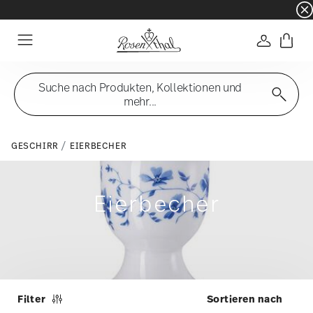
☀️ Summer SALE – noch mehr sparen: zusätzli
Anmelde
Menu
Suche nach Produkten, Kollektionen und
mehr...
GESCHIRR
EIERBECHER
Eierbecher
Filter