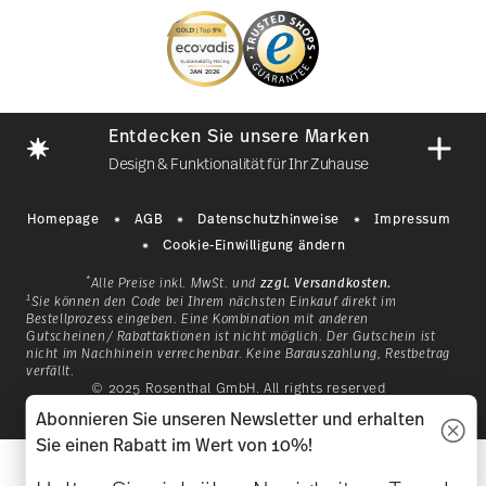
Entdecken Sie unsere Marken
Design & Funktionalität für Ihr Zuhause
Homepage
AGB
Datenschutzhinweise
Impressum
Cookie-Einwilligung ändern
*
Alle Preise inkl. MwSt. und
zzgl. Versandkosten.
1
Sie können den Code bei Ihrem nächsten Einkauf direkt im
Bestellprozess eingeben. Eine Kombination mit anderen
Gutscheinen/ Rabattaktionen ist nicht möglich. Der Gutschein ist
nicht im Nachhinein verrechenbar. Keine Barauszahlung, Restbetrag
verfällt.
Mit einer Geschichte, die 1814
© 2025 Rosenthal GmbH. All rights reserved
as
in Bayern begann, ist
2.3.8
Abonnieren Sie unseren Newsletter und erhalten
lb
Hutschenreuther eine
Sie einen Rabatt im Wert von 10%!
klassische Marke für ein
g
en
Lebensgefühl, das dazu einlädt,
si