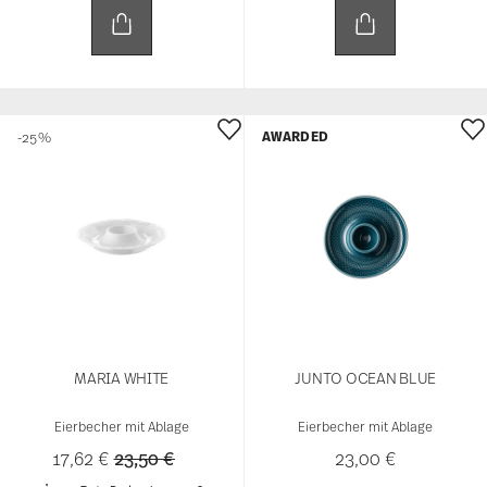
AWARDED
-25%
MARIA WHITE
JUNTO OCEAN BLUE
Eierbecher mit Ablage
Eierbecher mit Ablage
Price reduced from
to
17,62 €
23,50 €
23,00 €