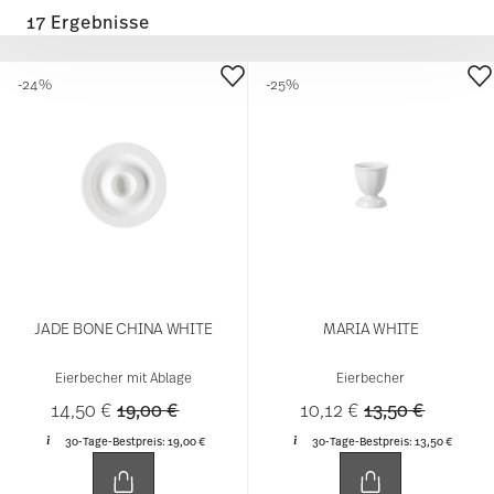
17 Ergebnisse
-24%
-25%
JADE BONE CHINA WHITE
MARIA WHITE
Eierbecher mit Ablage
Eierbecher
Price reduced from
to
Price reduced 
to
14,50 €
19,00 €
10,12 €
13,50 €
30-Tage-Bestpreis:
19,00 €
30-Tage-Bestpreis:
13,50 €