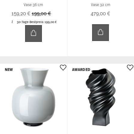
Vase 36 cm
Vase 32 cm
Price reduced from
to
159,20 €
199,00 €
479,00 €
30-Tage-Bestpreis:
199,00 €
NEW
AWARDED