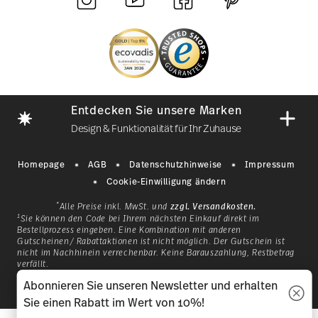
Entdecken Sie unsere Marken
Design & Funktionalität für Ihr Zuhause
Homepage
AGB
Datenschutzhinweise
Impressum
Cookie-Einwilligung ändern
*
Alle Preise inkl. MwSt. und
zzgl. Versandkosten.
1
Sie können den Code bei Ihrem nächsten Einkauf direkt im
Bestellprozess eingeben. Eine Kombination mit anderen
Gutscheinen/ Rabattaktionen ist nicht möglich. Der Gutschein ist
nicht im Nachhinein verrechenbar. Keine Barauszahlung, Restbetrag
verfällt.
Mit einer Geschichte, die 1814
© 2025 Rosenthal GmbH. All rights reserved
Abonnieren Sie unseren Newsletter und erhalten
as
in Bayern begann, ist
2.3.8
Sie einen Rabatt im Wert von 10%!
lb
Hutschenreuther eine