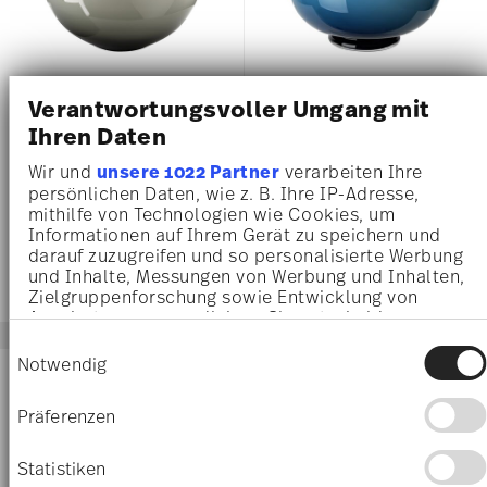
SILVANA
ANNA
Verantwortungsvoller Umgang mit
Ihren Daten
Vase 33 cm
Vase 34 cm
Price reduced from
to
152,00 €
190,00 €
199,00 €
Wir und
unsere 1022 Partner
verarbeiten Ihre
persönlichen Daten, wie z. B. Ihre IP-Adresse,
30-Tage-Bestpreis:
190,00 €
mithilfe von Technologien wie Cookies, um
Informationen auf Ihrem Gerät zu speichern und
darauf zuzugreifen und so personalisierte Werbung
und Inhalte, Messungen von Werbung und Inhalten,
Zielgruppenforschung sowie Entwicklung von
Angeboten zu ermöglichen. Sie entscheiden
darüber, wer Ihre Daten für welche Zwecke nutzt.
Einwilligungsauswahl
Sie können Ihre Einwilligung jederzeit über die
Notwendig
NEW
Cookie-Erklärung oder durch Klicken auf das
Privacy Trigger Symbol ändern oder widerrufen
Präferenzen
Wenn Sie es erlauben, würden wir auch gerne:
Informationen über Ihre geografische Lage
Statistiken
erfassen, welche bis auf einige Meter genau sein