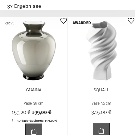
37 Ergebnisse
AWARDED
-20%
GIANNA
SQUALL
Vase 36 cm
Vase 32 cm
Price reduced from
to
159,20 €
199,00 €
345,00 €
30-Tage-Bestpreis:
199,00 €