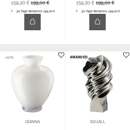
Price reduced from
to
Price reduced 
to
159,20 €
199,00 €
159,20 €
199,00 €
30-Tage-Bestpreis:
199,00 €
30-Tage-Bestpreis:
199,00 €
AWARDED
-20%
GIANNA
SQUALL