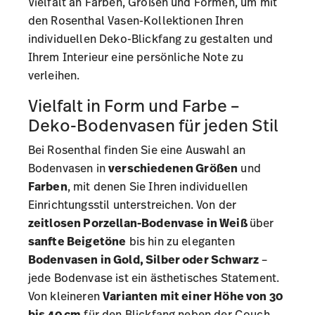
Vielfalt an Farben, Größen und Formen, um mit
den
Rosenthal Vasen-Kollektionen
Ihren
individuellen Deko-Blickfang zu gestalten und
Ihrem Interieur eine persönliche Note zu
verleihen.
Vielfalt in Form und Farbe –
Deko-Bodenvasen für jeden Stil
Bei Rosenthal finden Sie eine Auswahl an
Bodenvasen in
verschiedenen Größen
und
Farben
, mit denen Sie Ihren individuellen
Einrichtungsstil unterstreichen. Von der
zeitlosen Porzellan-Bodenvase in Weiß
über
sanfte Beigetöne
bis hin zu eleganten
Bodenvasen in Gold, Silber oder Schwarz
–
jede Bodenvase ist ein ästhetisches Statement.
Von kleineren
Varianten mit einer Höhe von 30
bis 40 cm
für den Blickfang neben der Couch