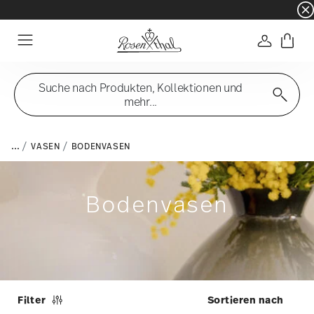
☀️ Summer SALE auf ausgewählte Artikel und 
Anmelde
Menu
Suche nach Produkten, Kollektionen und
mehr...
...
VASEN
BODENVASEN
Bodenvasen
Filter