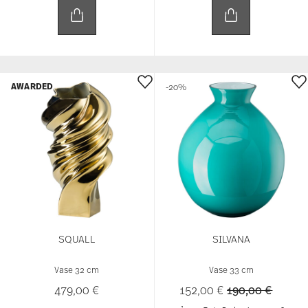
AWARDED
-20%
SQUALL
SILVANA
Vase 32 cm
Vase 33 cm
Price reduced 
to
479,00 €
152,00 €
190,00 €