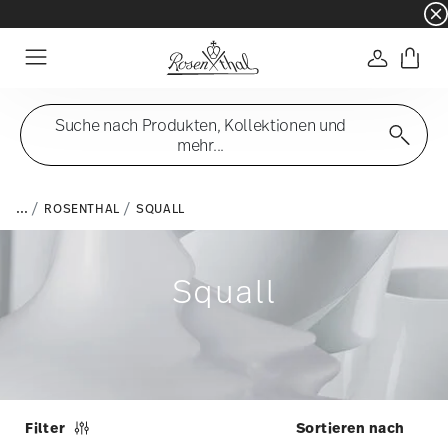
☀️ Summer SALE – noch mehr sparen: zusätzli
Anmelde
Menu
Suche nach Produkten, Kollektionen und
mehr...
...
ROSENTHAL
SQUALL
Squall
Filter