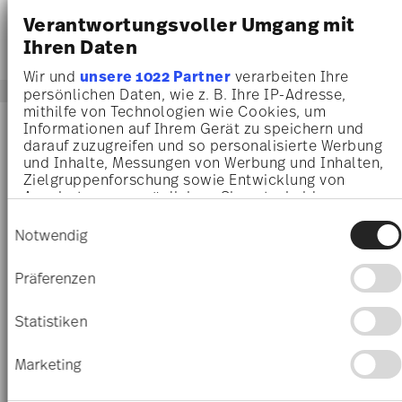
Verantwortungsvoller Umgang mit
Ihren Daten
Wir und
unsere 1022 Partner
verarbeiten Ihre
persönlichen Daten, wie z. B. Ihre IP-Adresse,
mithilfe von Technologien wie Cookies, um
AWARDED
AWARDED
Informationen auf Ihrem Gerät zu speichern und
darauf zuzugreifen und so personalisierte Werbung
und Inhalte, Messungen von Werbung und Inhalten,
Zielgruppenforschung sowie Entwicklung von
Angeboten zu ermöglichen. Sie entscheiden
darüber, wer Ihre Daten für welche Zwecke nutzt.
Einwilligungsauswahl
Sie können Ihre Einwilligung jederzeit über die
Notwendig
Cookie-Erklärung oder durch Klicken auf das
Privacy Trigger Symbol ändern oder widerrufen
Präferenzen
Wenn Sie es erlauben, würden wir auch gerne:
Informationen über Ihre geografische Lage
SQUALL
SQUALL
Statistiken
erfassen, welche bis auf einige Meter genau sein
können
Vase 11 cm
Vase 32 cm
Marketing
Ihr Gerät durch aktives Scannen nach
38,50 €
479,00 €
bestimmten Merkmalen (Fingerprinting)