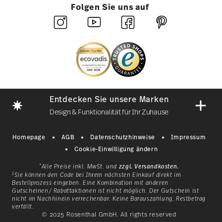
Folgen Sie uns auf
Entdecken Sie unsere Marken
Design & Funktionalität für Ihr Zuhause
Homepage
AGB
Datenschutzhinweise
Impressum
Cookie-Einwilligung ändern
*
Alle Preise inkl. MwSt. und
zzgl. Versandkosten.
1
Sie können den Code bei Ihrem nächsten Einkauf direkt im
Bestellprozess eingeben. Eine Kombination mit anderen
Gutscheinen/ Rabattaktionen ist nicht möglich. Der Gutschein ist
nicht im Nachhinein verrechenbar. Keine Barauszahlung, Restbetrag
verfällt.
Mit einer Geschichte, die 1814
© 2025 Rosenthal GmbH. All rights reserved