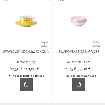
SWAROVSKI SIGNUM JONQUIL
SWAROVSKI SIGNUM ROSE
Teetasse 2-tlg.
Reisschale 12 cm
Price reduced from
to
Price reduced 
to
82,50 €
110,00 €
41,25 €
55,00 €
30-Tage-Bestpreis:
110,00 €
30-Tage-Bestpreis:
55,00 €