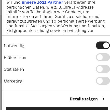
Wir und
unsere 1022 Partner
verarbeiten Ihre
persönlichen Daten, wie z. B. Ihre IP-Adresse,
mithilfe von Technologien wie Cookies, um
Informationen auf Ihrem Gerät zu speichern und
darauf zuzugreifen und so personalisierte Werbung
und Inhalte, Messungen von Werbung und Inhalten,
Zielgruppenforschung sowie Entwicklung von
Angeboten zu ermöglichen. Sie entscheiden
Sie haben sich 24 von 165 Produkten angesehen
darüber, wer Ihre Daten für welche Zwecke nutzt.
Einwilligungsauswahl
Sie können Ihre Einwilligung jederzeit über die
Notwendig
Cookie-Erklärung oder durch Klicken auf das
Privacy Trigger Symbol ändern oder widerrufen
Weitere Artikel
Präferenzen
Wenn Sie es erlauben, würden wir auch gerne:
Informationen über Ihre geografische Lage
Statistiken
erfassen, welche bis auf einige Meter genau sein
können
Marketing
Ihr Gerät durch aktives Scannen nach
bestimmten Merkmalen (Fingerprinting)
identifizieren
Erfahren Sie mehr darüber, wie Ihre persönlichen
Details zeigen
Daten verarbeitet werden, und legen Sie Ihre
Präferenzen im
Abschnitt Einzelheiten
fest.