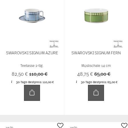
SWAROVSKI SIGNUM AZURE
SWAROVSKI SIGNUM FERN
Teetasse 2-tlg.
Müslischale 14 cm
Price reduced from
to
Price reduced 
to
82,50 €
110,00 €
48,75 €
65,00 €
30-Tage-Bestpreis:
110,00 €
30-Tage-Bestpreis:
65,00 €
-25%
-25%