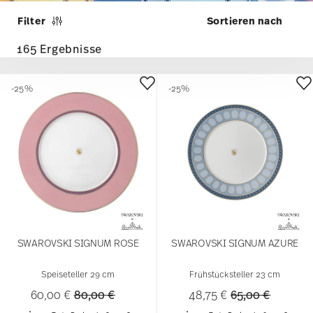
Filter
165 Ergebnisse
-25%
-25%
SWAROVSKI SIGNUM ROSE
SWAROVSKI SIGNUM AZURE
Speiseteller 29 cm
Frühstücksteller 23 cm
Price reduced from
to
Price reduced 
to
60,00 €
80,00 €
48,75 €
65,00 €