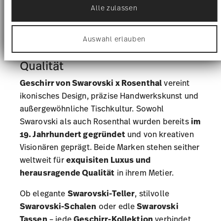
Alle zulassen
Wir verwenden Cookies, um Inhalte und Anzeigen zu
personalisieren, Funktionen für soziale Medien
anbieten zu können und die Zugriffe auf unsere
Swarovski x Rosenthal: Luxus-
Auswahl erlauben
Website zu analysieren. Außerdem geben wir
Geschirr in bewährter Marken-
Informationen zu Ihrer Verwendung unserer Website
an unsere Partner für soziale Medien, Werbung und
Qualität
Analysen weiter. Unsere Partner führen diese
Informationen möglicherweise mit weiteren Daten
Geschirr von Swarovski x Rosenthal
vereint
zusammen, die Sie ihnen bereitgestellt haben oder
ikonisches Design, präzise Handwerkskunst und
die sie im Rahmen Ihrer Nutzung der Dienste
gesammelt haben.
außergewöhnliche Tischkultur. Sowohl
Swarovski als auch Rosenthal wurden bereits
im
19. Jahrhundert gegründet
und von kreativen
Visionären geprägt. Beide Marken stehen seither
weltweit für
exquisiten Luxus und
herausragende Qualität
in ihrem Metier.
Ob elegante
Swarovski-Teller
, stilvolle
Swarovski-Schalen
oder edle
Swarovski
Tassen
– jede
Geschirr-Kollektion
verbindet