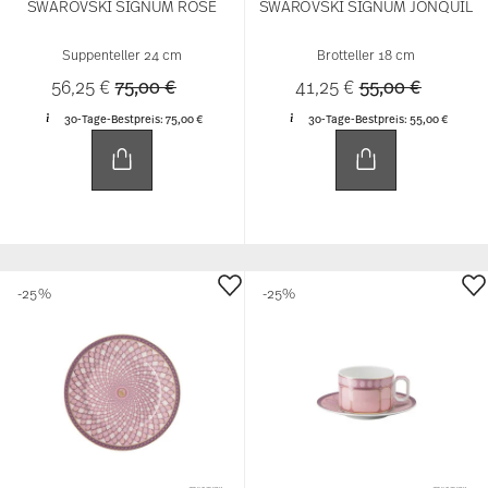
SWAROVSKI SIGNUM ROSE
SWAROVSKI SIGNUM JONQUIL
Suppenteller 24 cm
Brotteller 18 cm
Price reduced from
to
Price reduced 
to
56,25 €
75,00 €
41,25 €
55,00 €
30-Tage-Bestpreis:
75,00 €
30-Tage-Bestpreis:
55,00 €
-25%
-25%