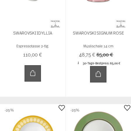
SWAROVSKI IDYLLIA
SWAROVSKI SIGNUM ROSE
Espressotasse 2-tlg.
Müslischale 14 cm
Price reduced 
to
110,00 €
48,75 €
65,00 €
30-Tage-Bestpreis:
65,00 €
-25%
-25%