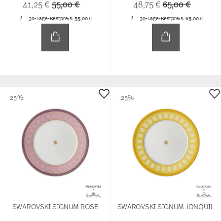
Price reduced from
to
Price reduced 
to
41,25 €
55,00 €
48,75 €
65,00 €
30-Tage-Bestpreis:
55,00 €
30-Tage-Bestpreis:
65,00 €
-25%
-25%
SWAROVSKI SIGNUM ROSE
SWAROVSKI SIGNUM JONQUIL