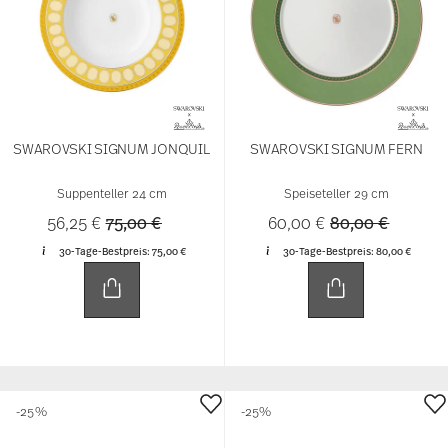
SWAROVSKI SIGNUM JONQUIL
SWAROVSKI SIGNUM FERN
Suppenteller 24 cm
Speiseteller 29 cm
Price reduced from
to
Price reduced 
to
56,25 €
75,00 €
60,00 €
80,00 €
30-Tage-Bestpreis:
75,00 €
30-Tage-Bestpreis:
80,00 €
-25%
-25%