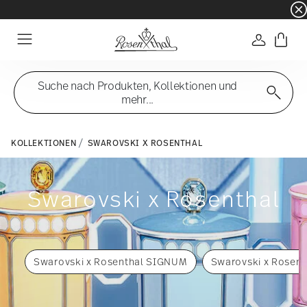
☀️ Summer SALE – noch mehr sparen: zusätzli
Anmelde
Menu
Suche nach Produkten, Kollektionen und
mehr...
KOLLEKTIONEN
SWAROVSKI X ROSENTHAL
Swarovski x Rosenthal
Swarovski x Rosenthal SIGNUM
Swarovski x Rosent