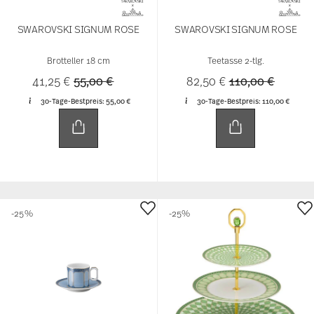
SWAROVSKI SIGNUM ROSE
SWAROVSKI SIGNUM ROSE
Brotteller 18 cm
Teetasse 2-tlg.
Price reduced from
to
Price reduced f
to
41,25 €
55,00 €
82,50 €
110,00 €
30-Tage-Bestpreis:
55,00 €
30-Tage-Bestpreis:
110,00 €
-25%
-25%