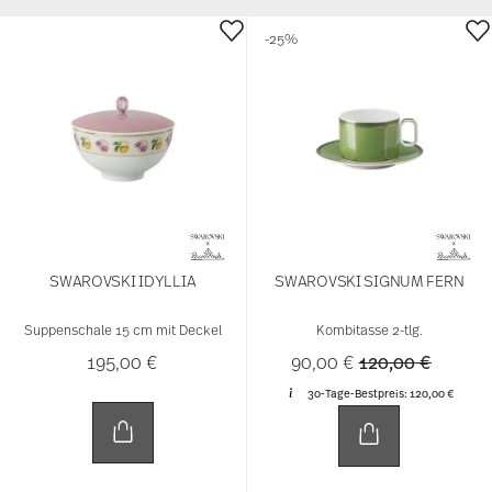
-25%
SWAROVSKI IDYLLIA
SWAROVSKI SIGNUM FERN
Suppenschale 15 cm mit Deckel
Kombitasse 2-tlg.
Price reduced f
to
195,00 €
90,00 €
120,00 €
30-Tage-Bestpreis:
120,00 €