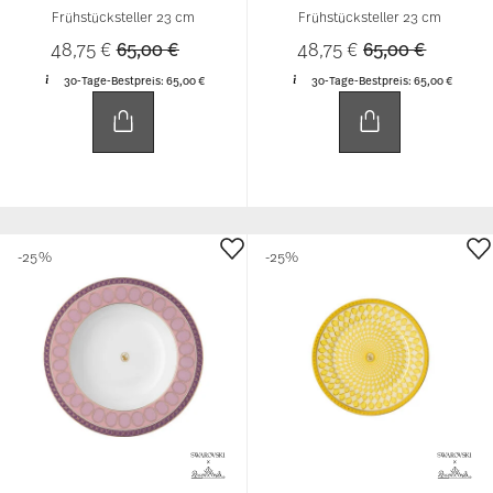
Frühstücksteller 23 cm
Frühstücksteller 23 cm
Price reduced from
to
Price reduced 
to
48,75 €
65,00 €
48,75 €
65,00 €
30-Tage-Bestpreis:
65,00 €
30-Tage-Bestpreis:
65,00 €
-25%
-25%