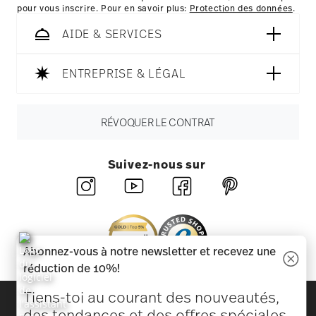
pour vous inscrire. Pour en savoir plus:
Protection des données
.
AIDE & SERVICES
ENTREPRISE & LÉGAL
RÉVOQUER LE CONTRAT
Suivez-nous sur
Abonnez-vous à notre newsletter et recevez une
réduction de 10%!
Tiens-toi au courant des nouveautés,
Découvrez toutes nos marques
des tendances et des offres spéciales.
Beauté et fonctionnalité pour votre maison