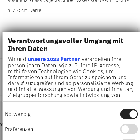
Rosenthal Glass Objects Amber Vase - Rond - Ø 19,0 cm -
h 14,0 cm, Verre
DÉTAILS
Verantwortungsvoller Umgang mit
Rosenthal
Ihren Daten
DIMENSIONS
Glass Objects
Wir und
unsere 1022 Partner
verarbeiten Ihre
Glass Objects
19,00 cm
persönlichen Daten, wie z. B. Ihre IP-Adresse,
INSTRUCTIONS D'ENTRETIEN ET DE
Verre
19,00 cm
mithilfe von Technologien wie Cookies, um
SÉCURITÉ
69226-321684-47013
19,00 cm
Informationen auf Ihrem Gerät zu speichern und
4012438592329
14,00 cm
darauf zuzugreifen und so personalisierte Werbung
IT
EXPÉDITION ET RETOURS
1,38 kg
und Inhalte, Messungen von Werbung und Inhalten,
2026
Zielgruppenforschung sowie Entwicklung von
2,02 kg
Rond
Angeboten zu ermöglichen. Sie entscheiden
12,6800 dm³
Services
Footer
darüber, wer Ihre Daten für welche Zwecke nutzt.
Einwilligungsauswahl
Sie können Ihre Einwilligung jederzeit über die
Notwendig
Cookie-Erklärung oder durch Klicken auf das
Lavage à la main
frais
retours
Directement du
Privacy Trigger Symbol ändern oder widerrufen
Livrai
Präferenzen
d'expédition & durée de livraison
fabricant
parti
Wenn Sie es erlauben, würden wir auch gerne: