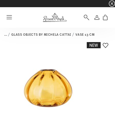
☀️ Summer SALE sur une sélection d'articles e
Connexio
Menu
...
GLASS OBJECTS BY MICHELA CATTAI
VASE 13 CM
NEW
Liste