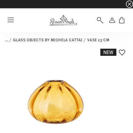
☀️ Summer SALE on selected items and collec
Login
Menu
...
GLASS OBJECTS BY MICHELA CATTAI
VASE 13 CM
NEW
Add T