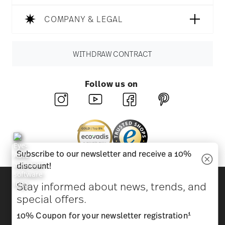
COMPANY & LEGAL
WITHDRAW CONTRACT
Follow us on
Subscribe to our newsletter and receive a 10%
discount!
Discover all our brands
Stay informed about news, trends, and
Beauty & functionality for your home
special offers.
1
10% Coupon for your newsletter registration
Homepage
General terms and conditions
Privacy