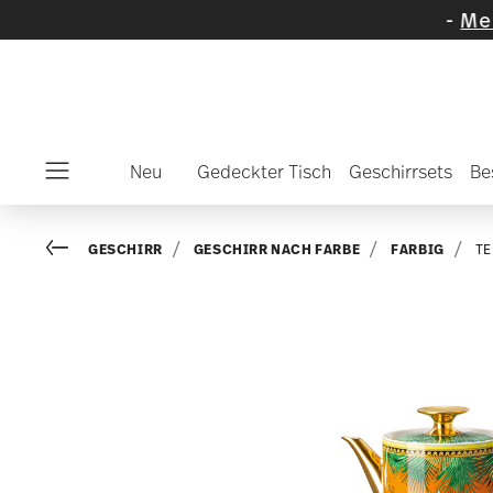
wählte Artikel und Kollektionen
-
Mehr entde
Neu
Gedeckter Tisch
Geschirrsets
Be
Menu
Go back
GESCHIRR
GESCHIRR NACH FARBE
FARBIG
TE