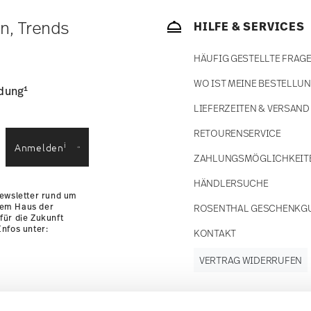
bald Ihr Paket auf die Reise geht.
ätige Artikel. Sie können die Lieferzeiten in
en, Trends
HILFE & SERVICES
enservice
.
HÄUFIG GESTELLTE FRAG
WO IST MEINE BESTELLU
1
ldung
LIEFERZEITEN & VERSAND
RETOURENSERVICE
i
Anmelden
ZAHLUNGSMÖGLICHKEIT
HÄNDLERSUCHE
Newsletter rund um
dem Haus der
ROSENTHAL GESCHENKG
für die Zukunft
nfos unter:
KONTAKT
VERTRAG WIDERRUFEN