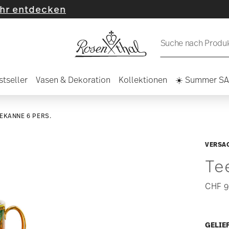
cken
Suche nach Produkt
stseller
Vasen & Dekoration
Kollektionen
☀️ Summer S
EKANNE 6 PERS.
VERSAC
Te
CHF 9
GELIEF