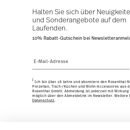
Tracking:
Sie erhalten per E-Mail einen Trackingcode, so
Lieferzeit innerhalb Deutschlands:
3-5 Werktage für vorr
Halten Sie sich über Neuigkeit
andere Länder
hier einsehen
.
und Sonderangebote auf dem
Retouren:
Für Retouren nutzen Sie bitte unseren
Retour
Laufenden.
10% Rabatt-Gutschein bei Newsletteranme
i
Ich bin über 16 Jahre und abonniere den Rosenthal-
Porzellan, Tisch-/Küchen und Wohn-Accessoires aus 
Rosenthal GmbH. Abmeldung ist jederzeit mit Wirkung 
möglich über den Abmeldelink im Newsletter. Weitere I
Datenschutz
.