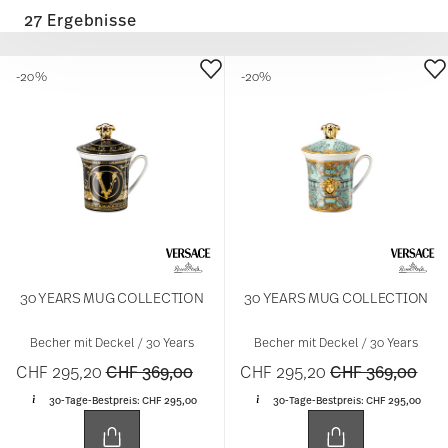
27 Ergebnisse
-20%
-20%
30 YEARS MUG COLLECTION
30 YEARS MUG COLLECTION
Becher mit Deckel / 30 Years
Becher mit Deckel / 30 Years
Price reduced from
to
Price reduced 
to
CHF 295,20
CHF 369,00
CHF 295,20
CHF 369,00
30-Tage-Bestpreis:
CHF 295,00
30-Tage-Bestpreis:
CHF 295,00