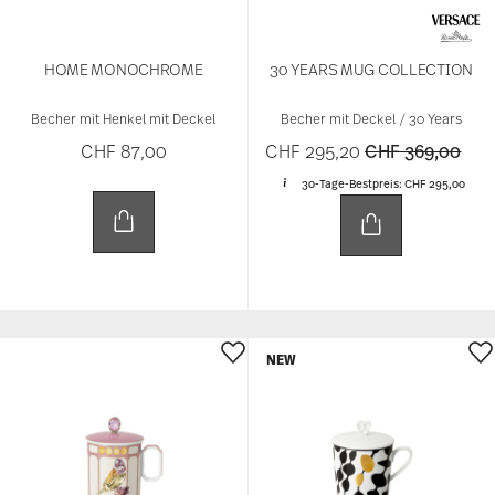
HOME MONOCHROME
30 YEARS MUG COLLECTION
Becher mit Henkel mit Deckel
Becher mit Deckel / 30 Years
Price reduced 
to
CHF 87,00
CHF 295,20
CHF 369,00
30-Tage-Bestpreis:
CHF 295,00
NEW