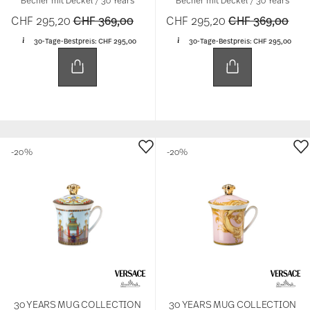
Becher mit Deckel / 30 Years
Becher mit Deckel / 30 Years
Price reduced from
to
Price reduced 
to
CHF 295,20
CHF 369,00
CHF 295,20
CHF 369,00
30-Tage-Bestpreis:
CHF 295,00
30-Tage-Bestpreis:
CHF 295,00
-20%
-20%
30 YEARS MUG COLLECTION
30 YEARS MUG COLLECTION