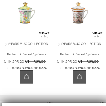
30 YEARS MUG COLLECTION
30 YEARS MUG COLLECTION
Becher mit Deckel / 30 Years
Becher mit Deckel / 30 Years
Price reduced from
to
Price reduced 
to
CHF 295,20
CHF 369,00
CHF 295,20
CHF 369,00
30-Tage-Bestpreis:
CHF 295,00
30-Tage-Bestpreis:
CHF 295,00
NEW
-20%