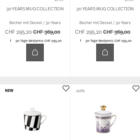
30 YEARS MUG COLLECTION
30 YEARS MUG COLLECTION
Becher mit Deckel / 30 Years
Becher mit Deckel / 30 Years
Price reduced from
to
Price reduced 
to
CHF 295,20
CHF 369,00
CHF 295,20
CHF 369,00
30-Tage-Bestpreis:
CHF 295,00
30-Tage-Bestpreis:
CHF 295,00
NEW
-20%