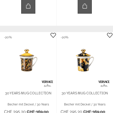
-20%
-20%
30 YEARS MUG COLLECTION
30 YEARS MUG COLLECTION
Becher mit Deckel / 30 Years
Becher mit Deckel / 30 Years
Price reduced from
to
Price reduced 
to
CHF 295,20
CHF 369,00
CHF 295,20
CHF 369,00