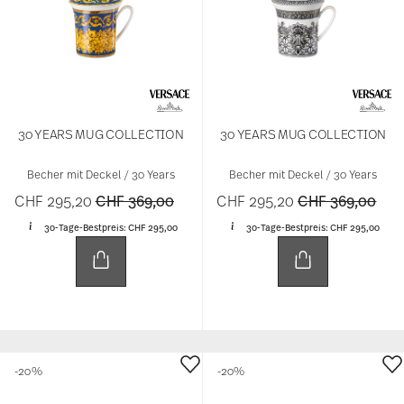
30 YEARS MUG COLLECTION
30 YEARS MUG COLLECTION
Becher mit Deckel / 30 Years
Becher mit Deckel / 30 Years
Price reduced from
to
Price reduced 
to
CHF 295,20
CHF 369,00
CHF 295,20
CHF 369,00
30-Tage-Bestpreis:
CHF 295,00
30-Tage-Bestpreis:
CHF 295,00
-20%
-20%