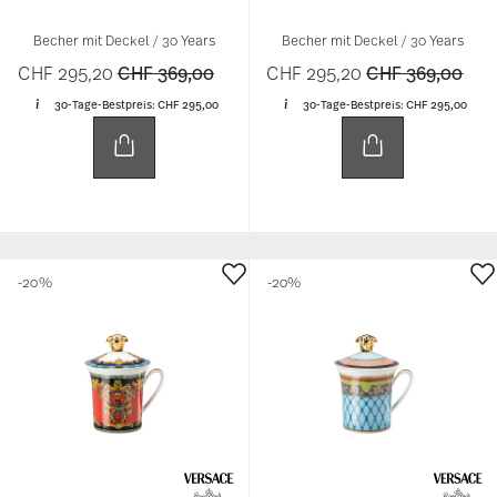
Becher mit Deckel / 30 Years
Becher mit Deckel / 30 Years
Price reduced from
to
Price reduced 
to
CHF 295,20
CHF 369,00
CHF 295,20
CHF 369,00
30-Tage-Bestpreis:
CHF 295,00
30-Tage-Bestpreis:
CHF 295,00
-20%
-20%