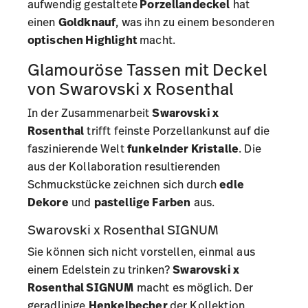
aufwendig gestaltete
Porzellandeckel
hat
einen
Goldknauf
, was ihn zu einem besonderen
optischen Highlight
macht.
Glamouröse Tassen mit Deckel
von Swarovski x Rosenthal
In der Zusammenarbeit
Swarovski x
Rosenthal
trifft feinste Porzellankunst auf die
faszinierende Welt
funkelnder Kristalle
. Die
aus der Kollaboration resultierenden
Schmuckstücke zeichnen sich durch
edle
Dekore
und
pastellige Farben
aus.
Swarovski x Rosenthal SIGNUM
Sie können sich nicht vorstellen, einmal aus
einem Edelstein zu trinken?
Swarovski x
Rosenthal SIGNUM
macht es möglich. Der
geradlinige
Henkelbecher
der Kollektion