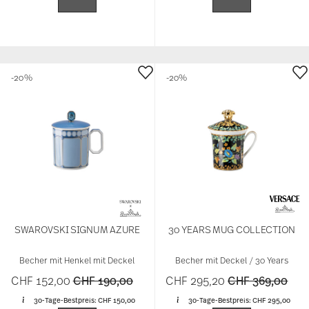
-20%
-20%
SWAROVSKI SIGNUM AZURE
30 YEARS MUG COLLECTION
Becher mit Henkel mit Deckel
Becher mit Deckel / 30 Years
Price reduced from
to
Price reduced 
to
CHF 152,00
CHF 190,00
CHF 295,20
CHF 369,00
30-Tage-Bestpreis:
CHF 150,00
30-Tage-Bestpreis:
CHF 295,00