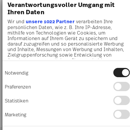
Verantwortungsvoller Umgang mit
Ihren Daten
Wir und
unsere 1022 Partner
verarbeiten Ihre
persönlichen Daten, wie z. B. Ihre IP-Adresse,
mithilfe von Technologien wie Cookies, um
Informationen auf Ihrem Gerät zu speichern und
darauf zuzugreifen und so personalisierte Werbung
und Inhalte, Messungen von Werbung und Inhalten,
Zielgruppenforschung sowie Entwicklung von
Angeboten zu ermöglichen. Sie entscheiden
30 YEARS MUG COLLECTION
HOME FLOWER FARM
darüber, wer Ihre Daten für welche Zwecke nutzt.
Einwilligungsauswahl
Sie können Ihre Einwilligung jederzeit über die
Notwendig
Cookie-Erklärung oder durch Klicken auf das
Becher mit Deckel / 30 Years
Becher mit Henkel mit Deckel
Privacy Trigger Symbol ändern oder widerrufen
Price reduced from
to
CHF 295,20
CHF 369,00
CHF 105,00
Präferenzen
Wenn Sie es erlauben, würden wir auch gerne:
30-Tage-Bestpreis:
CHF 295,00
Informationen über Ihre geografische Lage
Statistiken
erfassen, welche bis auf einige Meter genau sein
können
Marketing
Ihr Gerät durch aktives Scannen nach
bestimmten Merkmalen (Fingerprinting)
identifizieren