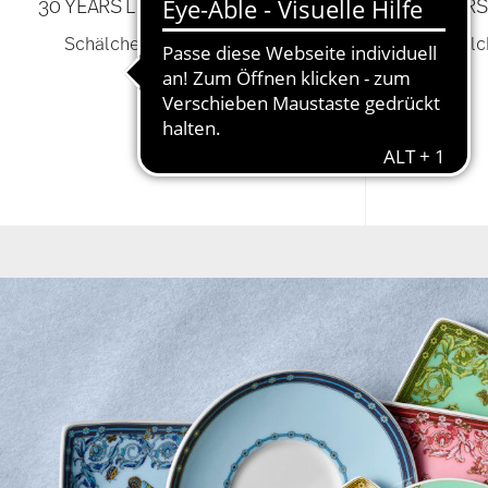
30 YEARS LE JARDIN DE VERSACE
30 YEARS
Schälchen 12 cm quadr. flach
Schälc
CHF 61,00