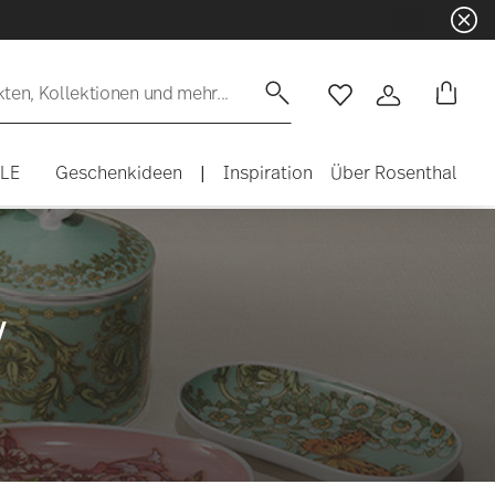
☀️ Summer SALE auf ausgewählte Art
en, Kollektionen und mehr...
Wishlist
Anmelden
ALE
Geschenkideen
|
Inspiration
Über Rosenthal
y