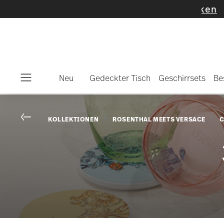
Neu
Gedeckter Tisch
Geschirrsets
Be
Menu
Go back
KOLLEKTIONEN
ROSENTHAL MEETS VERSACE
C