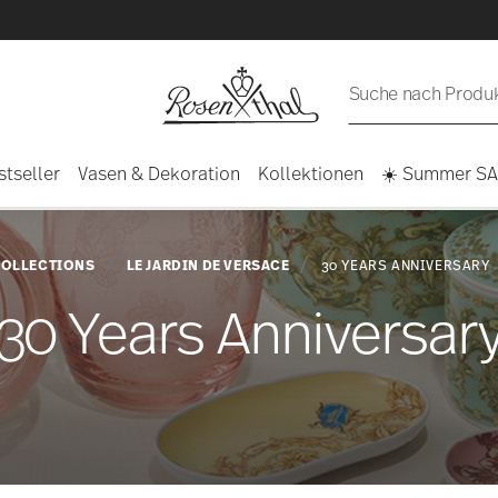
Suche nach Produkt
stseller
Vasen & Dekoration
Kollektionen
☀️ Summer S
OLLECTIONS
LE JARDIN DE VERSACE
30 YEARS ANNIVERSARY
30 Years Anniversar