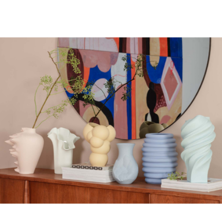
Kollektion
. Diese stellen eine Neuauflage ikonischer
Designvasen aus dem Hause Rosenthal dar, so etwa
die
Vase Squall
des französischen
Industriedesigners Cédric Ragot, die
Vase Hop
von
Sebastian Herkner und die
Vase Skum
des dänischen
Design-Duos BIG & Kilo. Die charakteristischen
Silhouetten werden durch die
neuen Farbnuancen
besonders schön zur Geltung gebracht. Mit einer
Größe von rund 15 cm bilden die Midivasen einen
schönen Blickfang in jedem Zuhause, ohne zu viel
Raum einzunehmen.