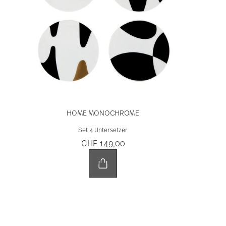
Designervasen von
Rosenthal zur Hochzeit
verschenken
Vasen von Rosenthal
gehören zu den beliebten
Hochzeitsgeschenken. In Verbindung mit einem
Blumenstrauß
werden sie zu einem besonders
schönen Hochzeitsgeschenk. Bei Rosenthal finden
Sie Vasen in unterschiedlichen Größen, Farben und
Formen. Entdecken Sie zum Beispiel unsere große
Auswahl an
weißen Vasen
,
goldenen Vasen
und
Bodenvasen
.
Ein besonders schönes Hochzeitsgeschenk machen
Sie den frisch Vermählten mit den
Rosenthal
Midivasen
aus der
Rosenthal Design-Vases+