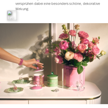
Bilderrahmen 10 x 15 cm
CHF 275,00
Info
D
Dieses Geschenk freut jedes
Brautpaar: Der Rosenthal
Geschenkgutschein
Nicht immer lässt sich
das passende Geschenk
auf
Anhieb finden. Ein Geschenkgutschein bietet hier