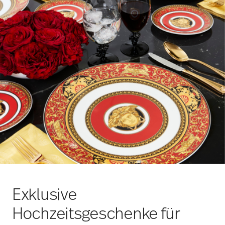
Rosenthal und Swarovski treffen exquisites Porzellan
und edle Kristall-Dekore aufeinander.
Swarovski x
Rosenthal IDYLLIA
und
Swarovski x Rosenthal
SIGNUM
umfassen unter anderem bezaubernde
Schalen und Tassen mit Deckel, die von einem
Edelstein-Knauf geziert werden.
-25