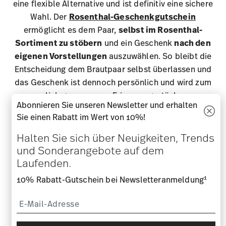
1
10% Rabatt-Gutschein bei Newsletteranmeldung
i
Anmelden
i
Ich bin über 16 Jahre und abonniere den Rosenthal-Newsletter
rund um Porzellan, Tisch-/Küchen und Wohn-Accessoires aus
dem Haus der Rosenthal GmbH. Abmeldung ist jederzeit mit
Wirkung für die Zukunft möglich über den Abmeldelink im
Newsletter. Weitere Infos unter:
Datenschutz
.
HILFE & SERVICES
UNTERNEHMEN & RECHTLICHES