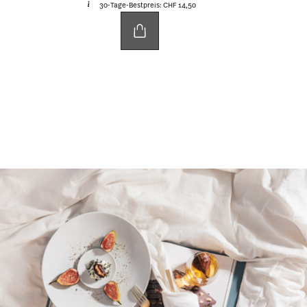
das Brautpaar
, das genau diese Verbindung aufgreift
und auf
persönliche Weise
widerspiegelt? Mit den
schönen
Hochzeitsgeschenken von Rosenthal
finden
Sie bewusst ausgewählte Designerstücke, die für
strahlende Augen bei den frisch Vermählten sorgen.
Von
Vasen
bis hin zu
dekorativen Accessoires
:
Unsere Hochzeitsgeschenk-Ideen verbinden
Herzlichkeit
mit
Stilbewusstsein
auf besonders
eindrucksvolle Art und Weise.
Die neuen Rosenthal
Geschenke-Kollektionen