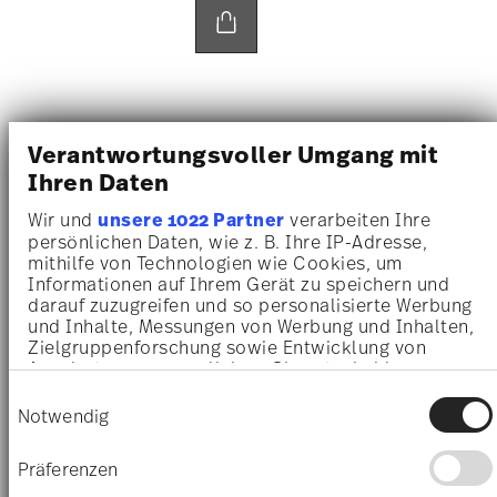
oder
Steinzeug-Geschirr
. In
unterschiedlichen Set-
Größen
erhältlich, lässt sich das Geschirr der
Rosenthal-Kollektionen harmonisch in das Zuhause
des Brautpaares einfügen und kann bei Bedarf
beliebig
kombiniert und erweitert
werden.