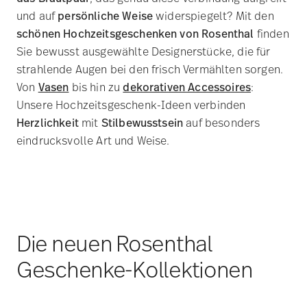
Rosenthal Monochrome
: Das Monochrome-Design
verbindet schwarze geometrische Formen mit
puristisch-weißem Porzellan. Die Vasen, Schalen und
Tassen unterstreichen moderne und künstlerische
Interieurs und eignen sich somit hervorragend als
Hochzeitsgeschenk für designaffine Menschen.
Tapio Wirkkala Design Lights
: Mit den Duftkerzen der
Tapio Wirkkala Design Lights-Kollektion verschenken
Sie eine langanhaltende Erinnerung. Die weißen und
schwarzen Design-Lichter des finnischen Künstlers
Tapio Wirkkala
kommen in verschiedenen Formen
daher. Einen besonderen Blickfang bildet hierbei das
markante Rillenmuster. Alle Porzellanformen sind
auch ohne Wachs erhältlich und somit alternativ auch
als schicke Dose oder Multifunktionsgefäß einsetzbar.