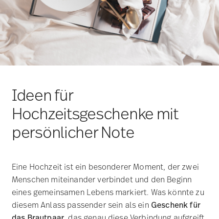
In einer schnelllebigen und lauten Zeit gewinnen
Präsente, die von Herzen kommen
, zunehmend an
Bedeutung. Die
Rosenthal Geschenke-
Kollektionen
stehen für genau jene Momente, in
denen Wertschätzung sichtbar wird. Jeder
Geschenkartikel ist darauf ausgelegt, nicht nur
überreicht zu werden, sondern etwas zu geben, das
für immer bleibt.
Rosenthal Flower Farm
: Rosenthal Flower Farm lädt
zum Entschleunigen im Alltag ein. Mit ihren
naturverbundenen Motiven in fröhlichen bunten
Farben wirkt die Kollektion sommerlich-mediterran.
Wenn Sie ein Geschenk überreichen wollen, das
Wärme ausstrahlt, werden Sie hier fündig. Die
Kollektion kommt zudem in einer hochwertigen
Verpackung, die das jeweilige Dekormuster der Artikel
perfekt aufgreift und sich somit besonders gut zum
Verschenken eignet.