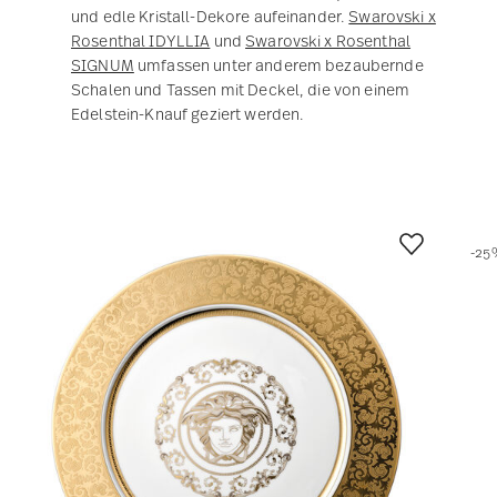
Kleine Aufmerksamkeiten
zur Hochzeit
Nicht immer müssen Geschenke groß sein, um
Wirkung zu entfalten.
Deko-Objekte von Rosenthal
sind
kleine Wertschätzungen
, die sich harmonisch in
das Zuhause des Brautpaares einfügen und
stilvolle
Akzente
setzen. Entdecken Sie auch die folgenden
Ideen für Hochzeitsgeschenke von Rosenthal:
Bilderrahmen
bieten Raum für Erinnerungen und
halten gemeinsame Momente fest.
Duftkerzen
sorgen für eine ruhige, gemütliche
Stimmung in den vier Wänden.
Porzellandosen
eignen sich zur praktischen