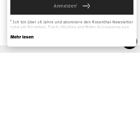
VERTRAG WIDERRUFEN
Folgen Sie uns auf
Entdecken Sie unsere Marken
Design & Funktionalität für Ihr Zuhause
Homepage
AGB
Datenschutzhinweise
Impressum
Cookie-Einwilligung ändern
*
Alle Preise inkl. MwSt. und
zzgl. Versandkosten.
1
Sie können den Code bei Ihrem nächsten Einkauf direkt im
Bestellprozess eingeben. Eine Kombination mit anderen
Gutscheinen/ Rabattaktionen ist nicht möglich. Der Gutschein ist
nicht im Nachhinein verrechenbar. Keine Barauszahlung, Restbetrag