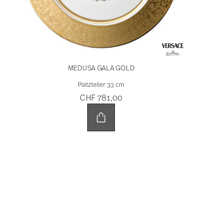
Aufbewahrung kleiner Schmuckstücke und
versprühen dabei eine besonders schöne, dekorative
Wirkung.