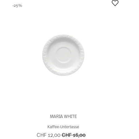
Ideen für
Hochzeitsgeschenke mit
persönlicher Note
Eine Hochzeit ist ein besonderer Moment, der zwei
Menschen miteinander verbindet und den Beginn
eines gemeinsamen Lebens markiert. Was könnte zu
diesem Anlass passender sein als ein
Geschenk für