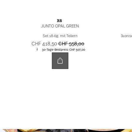
Luxus-Momente
Darf es etwas
extravaganter
sein? Neben
klassischen und modernen Geschenkideen gibt es
Kollektionen, die bewusst extrovertiert gestaltet
sind. Hochzeitsgeschenke aus den
Kooperationen
Rosenthal meets Versace und Swarovski x Rosenthal
sind besonders für Brautpaare geeignet, die
auffällige Designs bevorzugen und Luxus lieben.
Rosenthal meets Versace
: Hier trifft hochwertiges
Porzellan auf markante Dekore. Ikonische Muster und
elegante Gold-Details prägen das Erscheinungsbild
der Kollektionen. Opulent gestaltete
Versace
Geschirrsets
,
Versace Teller
,
Versace Gläser
und
Versace Besteck
sind das ideale Geschenk für all jene,
die es gerne opulent und prunkvoll mögen.
Swarovski x Rosenthal
: In der Zusammenarbeit von