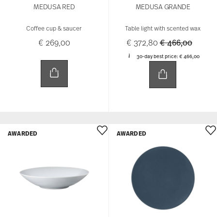
MEDUSA RED
MEDUSA GRANDE
Coffee cup & saucer
Table light with scented wax
Price reduced 
to
€ 269,00
€ 372,80
€ 466,00
30-day best price:
€ 466,00
AWARDED
AWARDED