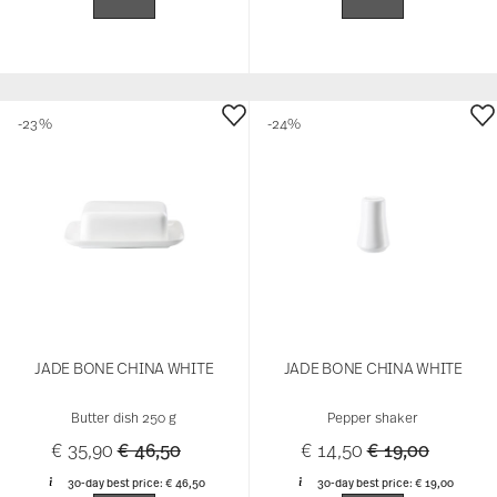
-23%
-24%
JADE BONE CHINA WHITE
JADE BONE CHINA WHITE
Butter dish 250 g
Pepper shaker
Price reduced from
to
Price reduced 
to
€ 35,90
€ 46,50
€ 14,50
€ 19,00
30-day best price:
€ 46,50
30-day best price:
€ 19,00