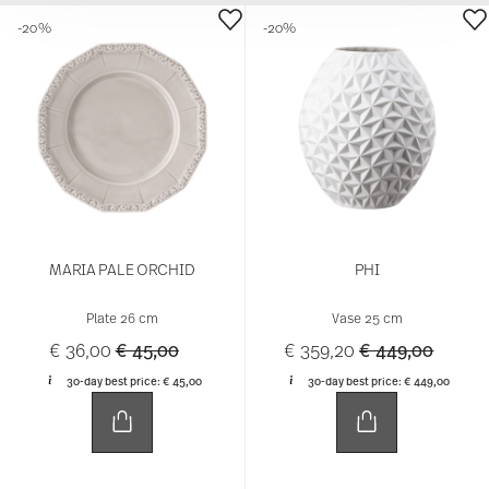
-20%
-20%
MARIA PALE ORCHID
PHI
Plate 26 cm
Vase 25 cm
Price reduced from
to
Price reduced 
to
€ 36,00
€ 45,00
€ 359,20
€ 449,00
30-day best price:
€ 45,00
30-day best price:
€ 449,00