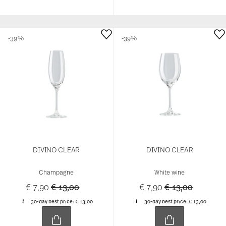
-39%
-39%
DIVINO CLEAR
DIVINO CLEAR
Champagne
White wine
Price reduced from
to
Price reduced f
to
€ 7,90
€ 13,00
€ 7,90
€ 13,00
30-day best price:
€ 13,00
30-day best price:
€ 13,00