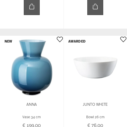
NEW
AWARDED
ANNA
JUNTO WHITE
Vase 34 cm
Bowl 26 cm
€ 199,00
€ 76,00