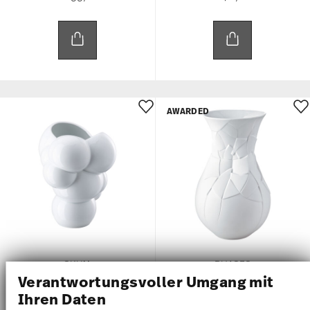
AWARDED
SKUM
PHASES
Verantwortungsvoller Umgang mit
Ihren Daten
Vase 26 cm
Vase 30 cm