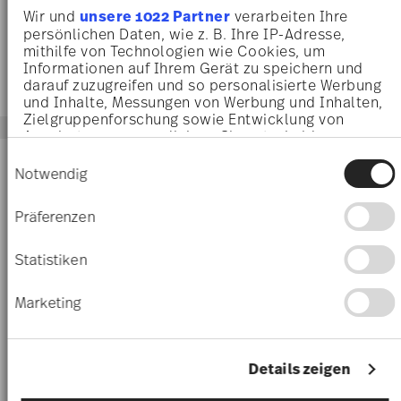
€ 349,00
€ 245,00
Wir und
unsere 1022 Partner
verarbeiten Ihre
persönlichen Daten, wie z. B. Ihre IP-Adresse,
mithilfe von Technologien wie Cookies, um
Informationen auf Ihrem Gerät zu speichern und
darauf zuzugreifen und so personalisierte Werbung
und Inhalte, Messungen von Werbung und Inhalten,
Zielgruppenforschung sowie Entwicklung von
Angeboten zu ermöglichen. Sie entscheiden
darüber, wer Ihre Daten für welche Zwecke nutzt.
-25%
-20%
Einwilligungsauswahl
Sie können Ihre Einwilligung jederzeit über die
Notwendig
Cookie-Erklärung oder durch Klicken auf das
Privacy Trigger Symbol ändern oder widerrufen
Präferenzen
Wenn Sie es erlauben, würden wir auch gerne:
Informationen über Ihre geografische Lage
Statistiken
erfassen, welche bis auf einige Meter genau
sein können
Marketing
Ihr Gerät durch aktives Scannen nach
bestimmten Merkmalen (Fingerprinting)
identifizieren
JADE BONE CHINA WHITE
30 YEARS MUG COLLECTION
Erfahren Sie mehr darüber, wie Ihre persönlichen
Details zeigen
Daten verarbeitet werden, und legen Sie Ihre
Rim plate 27 cm
Mug with lid / 30 years
Präferenzen im
Abschnitt Einzelheiten
fest.