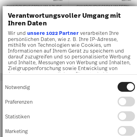
SWAROVSKI SIGNUM AZURE
SWAROVSKI SIGNUM FERN
Verantwortungsvoller Umgang mit
Espresso cup & saucer
Etagere 3 tiers
Ihren Daten
Price reduced from
to
Price reduced 
to
€ 76,00
€ 95,00
€ 312,00
€ 390,00
Wir und
unsere 1022 Partner
verarbeiten Ihre
persönlichen Daten, wie z. B. Ihre IP-Adresse,
30-day best price:
€ 95,00
30-day best price:
€ 390,00
mithilfe von Technologien wie Cookies, um
Informationen auf Ihrem Gerät zu speichern und
darauf zuzugreifen und so personalisierte Werbung
und Inhalte, Messungen von Werbung und Inhalten,
Zielgruppenforschung sowie Entwicklung von
Angeboten zu ermöglichen. Sie entscheiden
darüber, wer Ihre Daten für welche Zwecke nutzt.
Einwilligungsauswahl
Sie können Ihre Einwilligung jederzeit über die
Notwendig
-20%
-20%
Cookie-Erklärung oder durch Klicken auf das
Privacy Trigger Symbol ändern oder widerrufen
Präferenzen
Wenn Sie es erlauben, würden wir auch gerne:
Informationen über Ihre geografische Lage
Statistiken
erfassen, welche bis auf einige Meter genau
sein können
Marketing
Ihr Gerät durch aktives Scannen nach