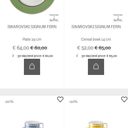
SWAROVSKI SIGNUM FERN
SWAROVSKI SIGNUM FERN
Plate 29 cm
Cereal bowl 14 cm
Price reduced from
to
Price reduced 
to
€ 64,00
€ 80,00
€ 52,00
€ 65,00
30-day best price:
€ 80,00
30-day best price:
€ 65,00
-20%
-20%