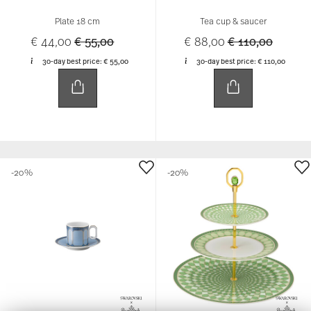
Plate 18 cm
Tea cup & saucer
Price reduced from
to
Price reduced f
to
€ 44,00
€ 55,00
€ 88,00
€ 110,00
30-day best price:
€ 55,00
30-day best price:
€ 110,00
-20%
-20%