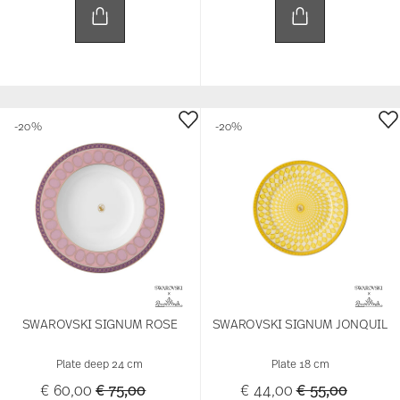
-20%
-20%
SWAROVSKI SIGNUM ROSE
SWAROVSKI SIGNUM JONQUIL
Plate deep 24 cm
Plate 18 cm
Price reduced from
to
Price reduced 
to
€ 60,00
€ 75,00
€ 44,00
€ 55,00