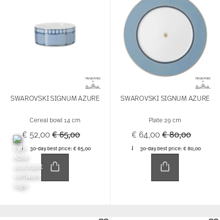
SWAROVSKI SIGNUM AZURE
SWAROVSKI SIGNUM AZURE
Cereal bowl 14 cm
Plate 29 cm
Price reduced from
to
Price reduced 
to
€ 52,00
€ 65,00
€ 64,00
€ 80,00
30-day best price:
€ 65,00
30-day best price:
€ 80,00