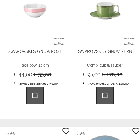
SWAROVSKI SIGNUM ROSE
SWAROVSKI SIGNUM FERN
Rice bowl 12 cm
Combi cup & saucer
Price reduced from
to
Price reduced f
to
€ 44,00
€ 55,00
€ 96,00
€ 120,00
30-day best price:
€ 55,00
30-day best price:
€ 120,00
-20%
-20%