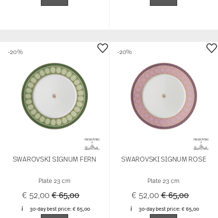
-20%
-20%
SWAROVSKI SIGNUM FERN
SWAROVSKI SIGNUM ROSE
Plate 23 cm
Plate 23 cm
Price reduced from
to
Price reduced 
to
€ 52,00
€ 65,00
€ 52,00
€ 65,00
30-day best price:
€ 65,00
30-day best price:
€ 65,00