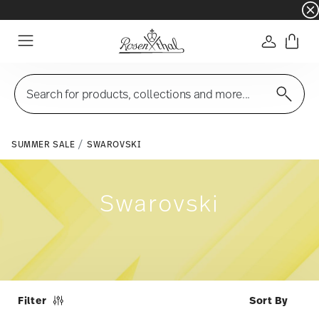
☀️ Summer SALE on selected items and collec
Login
Menu
Search for products, collections and more...
SUMMER SALE
SWAROVSKI
Swarovski
Filter