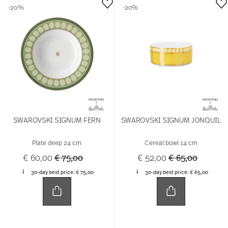
-20%
-20%
SWAROVSKI SIGNUM FERN
SWAROVSKI SIGNUM JONQUIL
Plate deep 24 cm
Cereal bowl 14 cm
Price reduced from
to
Price reduced 
to
€ 60,00
€ 75,00
€ 52,00
€ 65,00
30-day best price:
€ 75,00
30-day best price:
€ 65,00