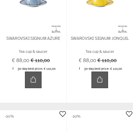
SWAROVSKI SIGNUM AZURE
SWAROVSKI SIGNUM JONQUIL
Tea cup & saucer
Tea cup & saucer
Price reduced from
to
Price reduced f
to
€ 88,00
€ 110,00
€ 88,00
€ 110,00
30-day best price:
€ 110,00
30-day best price:
€ 110,00
-20%
-20%