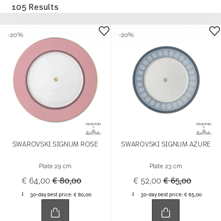
105 Results
-20%
-20%
SWAROVSKI SIGNUM ROSE
SWAROVSKI SIGNUM AZURE
Plate 29 cm
Plate 23 cm
Price reduced from
to
Price reduced 
to
€ 64,00
€ 80,00
€ 52,00
€ 65,00
30-day best price:
€ 80,00
30-day best price:
€ 65,00