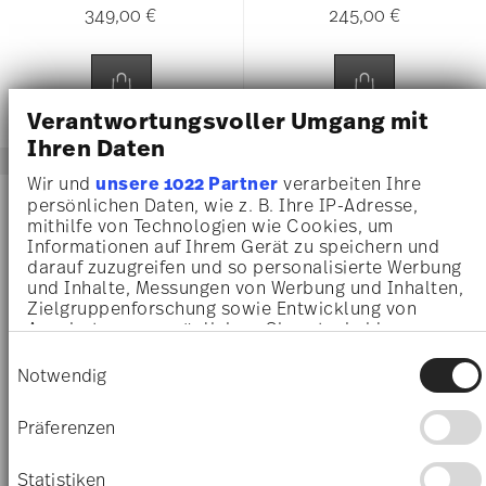
349,00 €
245,00 €
Verantwortungsvoller Umgang mit
Ihren Daten
Wir und
unsere 1022 Partner
verarbeiten Ihre
-25%
-25%
persönlichen Daten, wie z. B. Ihre IP-Adresse,
mithilfe von Technologien wie Cookies, um
Informationen auf Ihrem Gerät zu speichern und
darauf zuzugreifen und so personalisierte Werbung
und Inhalte, Messungen von Werbung und Inhalten,
Zielgruppenforschung sowie Entwicklung von
Angeboten zu ermöglichen. Sie entscheiden
darüber, wer Ihre Daten für welche Zwecke nutzt.
Einwilligungsauswahl
Sie können Ihre Einwilligung jederzeit über die
Notwendig
Cookie-Erklärung oder durch Klicken auf das
Privacy Trigger Symbol ändern oder widerrufen
Präferenzen
30 YEARS MUG COLLECTION
JADE BONE CHINA WHITE
Wenn Sie es erlauben, würden wir auch gerne:
Informationen über Ihre geografische Lage
Statistiken
Becher mit Deckel / 30 Years
Speiseteller 27 cm Fahne