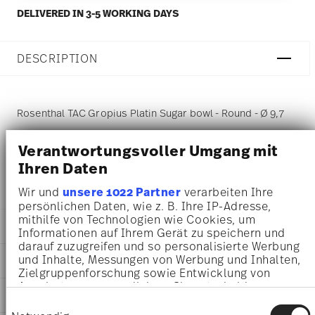
DELIVERED IN 3-5 WORKING DAYS
DESCRIPTION
Rosenthal TAC Gropius Platin Sugar bowl - Round - Ø 9,7
cm - h 7,9 cm - 0,220 l, Porcelain Silver
Verantwortungsvoller Umgang mit
Ihren Daten
TAC - Rosenthal studio-line: set classic in Bauhaus style
Wir und
unsere 1022 Partner
verarbeiten Ihre
persönlichen Daten, wie z. B. Ihre IP-Adresse,
mithilfe von Technologien wie Cookies, um
DETAILS
Informationen auf Ihrem Gerät zu speichern und
darauf zuzugreifen und so personalisierte Werbung
Rosenthal
und Inhalte, Messungen von Werbung und Inhalten,
DIMENSIONS
TAC
Zielgruppenforschung sowie Entwicklung von
Platin
Angeboten zu ermöglichen. Sie entscheiden
9,70 cm
AWARD WINNER
Porcelain
darüber, wer Ihre Daten für welche Zwecke nutzt.
9,70 cm
Einwilligungsauswahl
Platin
Sie können Ihre Einwilligung jederzeit über die
9,70 cm