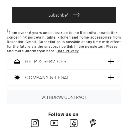
as your parcel is dispatched.
bereitgestellt haben oder die sie im Rahmen Ihrer
IF Design Award 1970
Delivery time:
1-3 working days for dilivery within Germany
Nutzung der Dienste gesammelt haben.
Year: 1970
i
for items in stock. You can view delivery times to other
Subscribe
Issued by: iF International Forum Design GmbH |
countries
here
.
Hannover | Germany
Returns:
For returns, please use our
returns service
.
i
I am over 16 years and subscribe to the Rosenthal newsletter
concerning porcelain, table, kitchen and home accessories from
Rosenthal GmbH. Cancellation is possible at any time with effect
for the future via the unsubscribe link in the newsletter. Please
find more information here:
Data Privacy
.
HELP & SERVICES
COMPANY & LEGAL
WITHDRAW CONTRACT
Follow us on