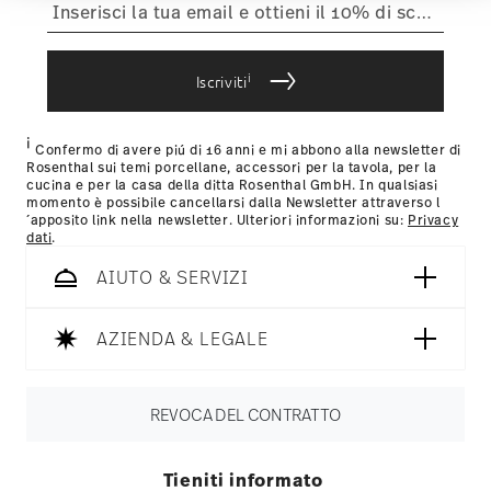
articoli in stock. Puoi visualizzare i tempi di consegna per
Issued by: iF International Forum Design GmbH |
weiteren Daten zusammen, die Sie ihnen
altri paesi
qui
.
Hannover | Germany
bereitgestellt haben oder die sie im Rahmen Ihrer
Fornitore del servizio di spedizione:
Spediamo con UPS
Nutzung der Dienste gesammelt haben.
(consegna standard) in Italia.
i
Iscriviti
Tracciabilità
Riceverete un codice di tracciamento via e-
mail non appena il vostro pacco verrà spedito.
i
Resi:
Per i resi, si prega di utilizzare il nostro
servizio resi
.
Confermo di avere piú di 16 anni e mi abbono alla newsletter di
Rosenthal sui temi porcellane, accessori per la tavola, per la
cucina e per la casa della ditta Rosenthal GmbH. In qualsiasi
momento è possibile cancellarsi dalla Newsletter attraverso l
´apposito link nella newsletter. Ulteriori informazioni su:
Privacy
dati
.
AIUTO & SERVIZI
AZIENDA & LEGALE
REVOCA DEL CONTRATTO
Tieniti informato