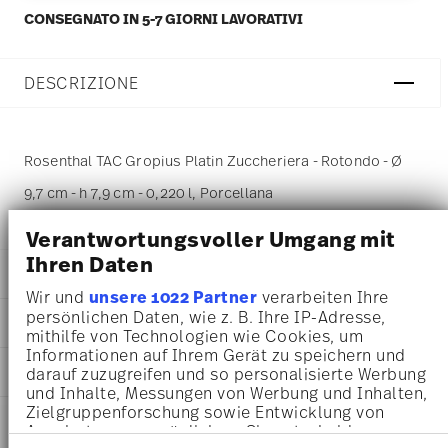
CONSEGNATO IN 5-7 GIORNI LAVORATIVI
DESCRIZIONE
Rosenthal TAC Gropius Platin Zuccheriera - Rotondo - Ø
9,7 cm - h 7,9 cm - 0,220 l, Porcellana
Verantwortungsvoller Umgang mit
Ihren Daten
DETTAGLI
Wir und
unsere 1022 Partner
verarbeiten Ihre
Rosenthal
persönlichen Daten, wie z. B. Ihre IP-Adresse,
DIMENSIONI
TAC
mithilfe von Technologien wie Cookies, um
Platin
Informationen auf Ihrem Gerät zu speichern und
9,70 cm
AWARD WINNER
Porcellana
darauf zuzugreifen und so personalisierte Werbung
9,70 cm
und Inhalte, Messungen von Werbung und Inhalten,
Platin
9,70 cm
Zielgruppenforschung sowie Entwicklung von
11280-403241-14330
INFORMAZIONI SU CURA E
7,90 cm
Angeboten zu ermöglichen. Sie entscheiden
4012434663672
SICUREZZA
0.22 l