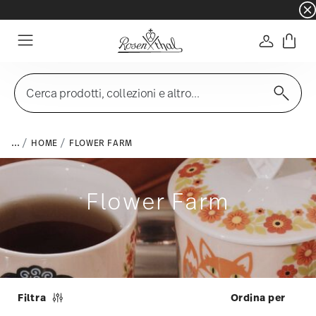
☀️ Summer SALE su articoli e collezioni selezi
Accedi
Menu
Cerca prodotti, collezioni e altro...
...
HOME
FLOWER FARM
Flower Farm
Filtra