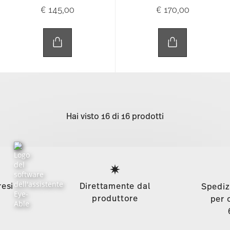
€ 145,00
€ 170,00
Hai visto 16 di 16 prodotti
Services
Footer
resi
Direttamente dal
Spediz
produttore
per 