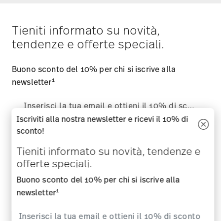
Tieniti informato su novità,
tendenze e offerte speciali.
Buono sconto del 10% per chi si iscrive alla
1
newsletter
Iscriviti alla nostra newsletter e ricevi il 10% di
sconto!
i
Iscriviti
Tieniti informato su novità, tendenze e
offerte speciali.
i
Confermo di avere piú di 16 anni e mi abbono alla newsletter di
Rosenthal sui temi porcellane, accessori per la tavola, per la
Buono sconto del 10% per chi si iscrive alla
cucina e per la casa della ditta Rosenthal GmbH. In qualsiasi
1
newsletter
momento è possibile cancellarsi dalla Newsletter attraverso l
´apposito link nella newsletter. Ulteriori informazioni su:
Privacy
dati
.