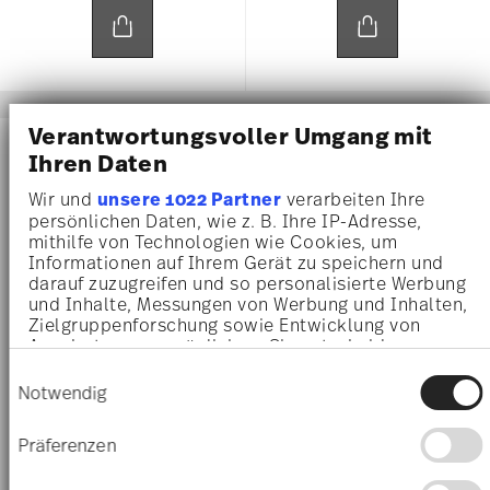
Verantwortungsvoller Umgang mit
NEW
NEW
Ihren Daten
Wir und
unsere 1022 Partner
verarbeiten Ihre
persönlichen Daten, wie z. B. Ihre IP-Adresse,
mithilfe von Technologien wie Cookies, um
Informationen auf Ihrem Gerät zu speichern und
darauf zuzugreifen und so personalisierte Werbung
und Inhalte, Messungen von Werbung und Inhalten,
Zielgruppenforschung sowie Entwicklung von
Angeboten zu ermöglichen. Sie entscheiden
darüber, wer Ihre Daten für welche Zwecke nutzt.
Einwilligungsauswahl
HOME FLOWER FARM
HOME FLOWER FARM
Sie können Ihre Einwilligung jederzeit über die
Notwendig
Cookie-Erklärung oder durch Klicken auf das
Privacy Trigger Symbol ändern oder widerrufen
Bicchiere con manico e coperchio
Vaso 26 cm
Präferenzen
€ 95,00
€ 450,00
Wenn Sie es erlauben, würden wir auch gerne: