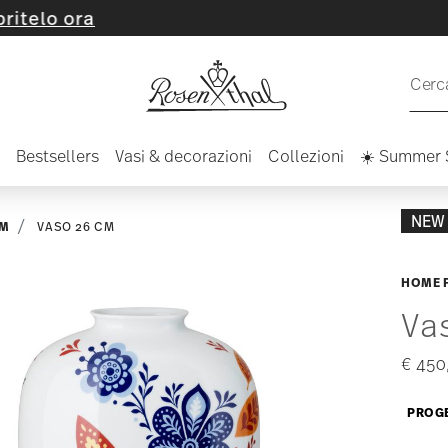
Cerca
Bestsellers
Vasi & decorazioni
Collezioni
☀️ Summer 
NEW
RM
VASO 26 CM
HOME 
Va
€ 450
PROG