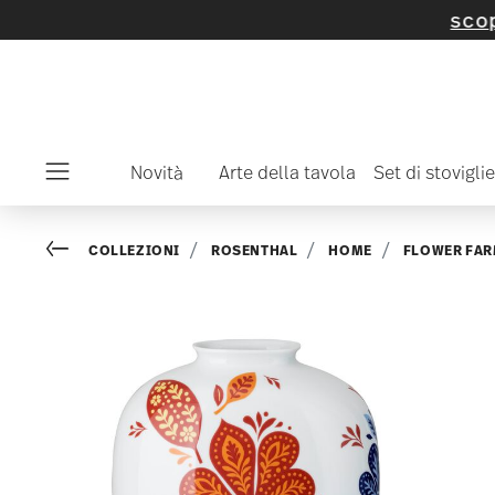
icoli e collezioni selezionati -
scopritelo ora
Novità
Arte della tavola
Set di stoviglie
Menu
Go back
COLLEZIONI
ROSENTHAL
HOME
FLOWER FA