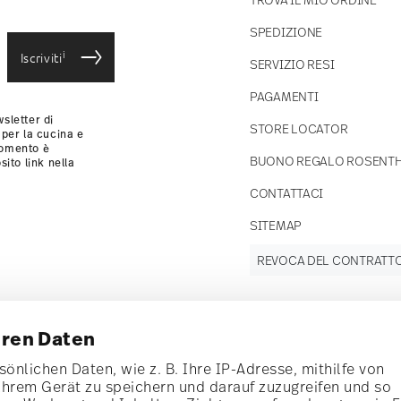
SPEDIZIONE
i
Iscriviti
SERVIZIO RESI
PAGAMENTI
sletter di
STORE LOCATOR
 per la cucina e
momento è
BUONO REGALO ROSENT
sito link nella
CONTATTACI
SITEMAP
REVOCA DEL CONTRATT
hren Daten
Tieniti
informato
önlichen Daten, wie z. B. Ihre IP-Adresse, mithilfe von
Ihrem Gerät zu speichern und darauf zuzugreifen und so