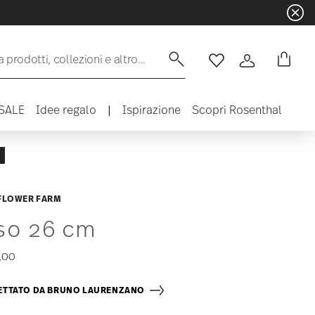
 prodotti, collezioni e altro...
Lista desideri
Accedi
SALE
Idee regalo
|
Ispirazione
Scopri Rosenthal
FLOWER FARM
so 26 cm
,00
ETTATO DA BRUNO LAURENZANO