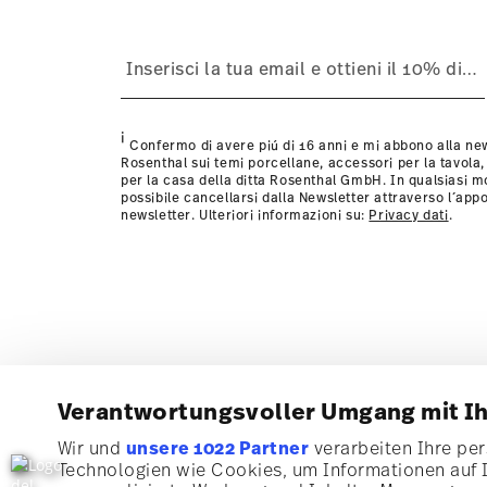
i
Confermo di avere piú di 16 anni e mi abbono alla new
Rosenthal sui temi porcellane, accessori per la tavola,
per la casa della ditta Rosenthal GmbH. In qualsiasi 
possibile cancellarsi dalla Newsletter attraverso l´appo
newsletter. Ulteriori informazioni su:
Privacy dati
.
Verantwortungsvoller Umgang mit I
Wir und
unsere 1022 Partner
verarbeiten Ihre pers
Technologien wie Cookies, um Informationen auf 
Iscriviti alla nostra newsletter e ricevi il 10% di sconto!