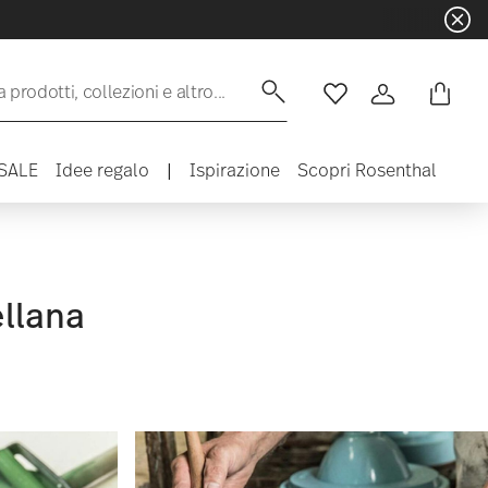
☀️ Summer SALE su articoli e collez
 prodotti, collezioni e altro...
Lista desideri
Accedi
SALE
Idee regalo
|
Ispirazione
Scopri Rosenthal
ellana