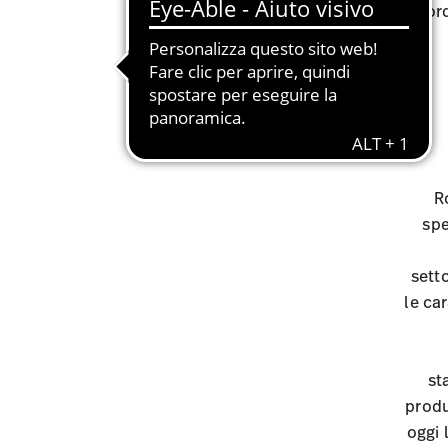
che rendono così straord
R
spe
setto
le ca
st
produ
oggi 