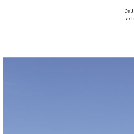
Dall
art