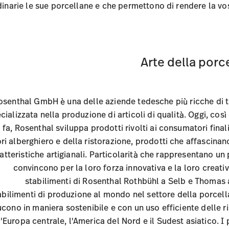
inarie le sue porcellane e che permettono di rendere la vo
Arte della por
osenthal GmbH è una delle aziende tedesche più ricche di 
cializzata nella produzione di articoli di qualità. Oggi, cos
fa, Rosenthal sviluppa prodotti rivolti ai consumatori final
ri alberghiero e della ristorazione, prodotti che affascinano
ratteristiche artigianali. Particolarità che rappresentano u
convincono per la loro forza innovativa e la loro creativ
stabilimenti di Rosenthal Rothbühl a Selb e Thomas 
abilimenti di produzione al mondo nel settore della porcella
cono in maniera sostenibile e con un uso efficiente delle ri
l'Europa centrale, l'America del Nord e il Sudest asiatico. I 