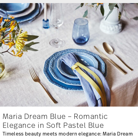
Prezzo migliore in 30 giorni:
€ 40,00
Prezzo migliore in 30 giorni:
€ 14,50
-25%
-25%
MARIA WHITE
MARIA WHITE
Zuccheriera/3
Portauovo con falda