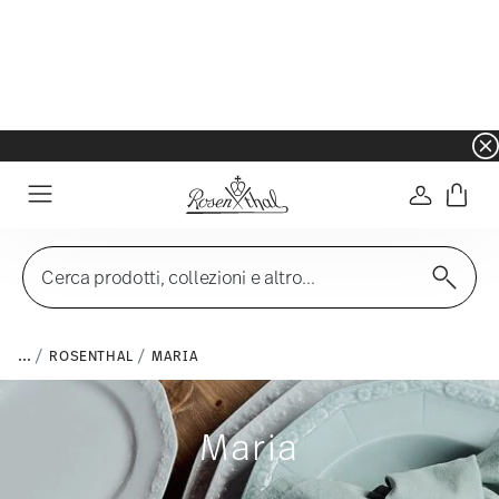
Prezzo migliore in 30 giorni:
€ 564,00
-36%
-43%
X4
X6
MARIA WHITE
MARIA WHITE