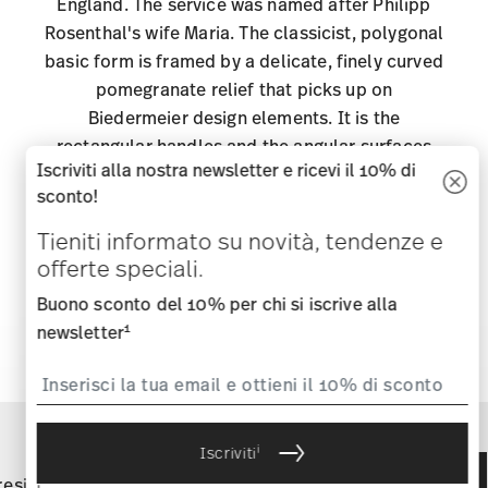
AZIENDA & LEGALE
REVOCA DEL CONTRATTO
Tieniti informato
Scopri tutti i nostri brand
Bellezza e funzionalità per la tua casa
Homepage
CGC
Tutela della privacy
Informazioni
legali obbligatorie
Modificare il consenso ai cookie