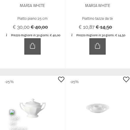
"Maria" - since 1916, this name has stood for
one of the most popular and successful
Rosenthal porcelain services. For generations, it
has been the porcelain for weddings and other
festive occasions: stylish and timeless. Its
elegant charm lies above all in its classicist
form and the balance of classical and romantic
stylistic elements - such as the delicate
pomegranate relief. A silver tea service from
around 1815 was the model for "Maria". The
company's founder, Privy Councillor Philipp
Rosenthal senior, had acquired it on a trip to
England. The service was named after Philipp
Rosenthal's wife Maria. The classicist, polygonal
basic form is framed by a delicate, finely curved
pomegranate relief that picks up on
Biedermeier design elements. It is the