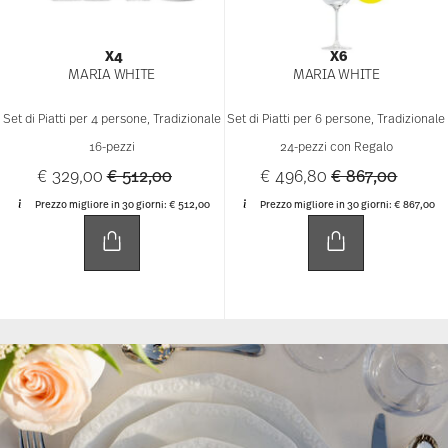
X8
X8
MARIA WHITE
MARIA WHITE
Set di Piatti per 8 persone, Tradizionale
Set di Piatti per 8 persone, Tradizionale
24-pezzi con Regalo
32-pezzi con Regalo
Price reduced from
to
Price reduced f
to
€ 535,20
€ 1.050,50
€ 659,20
€ 1.189,70
Prezzo migliore in 30 giorni:
€ 1.050,50
Prezzo migliore in 30 giorni:
€ 1.189,70