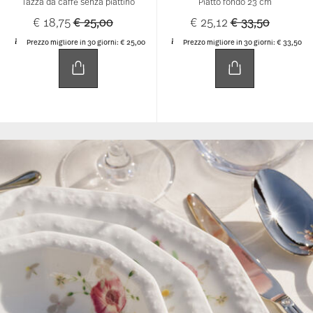
Stüdli. Soft pink garden roses, delicate daisies and
gentle leaves bring a poetic lightness to plates, cups
and teapots, adding a touch of spring to every table
setting.
-25%
-25%
Verantwortungsvoller Umgang mit
Ihren Daten
Wir und
unsere 1022 Partner
verarbeiten Ihre
MARIA WHITE
MARIA WHITE
persönlichen Daten, wie z. B. Ihre IP-Adresse,
mithilfe von Technologien wie Cookies, um