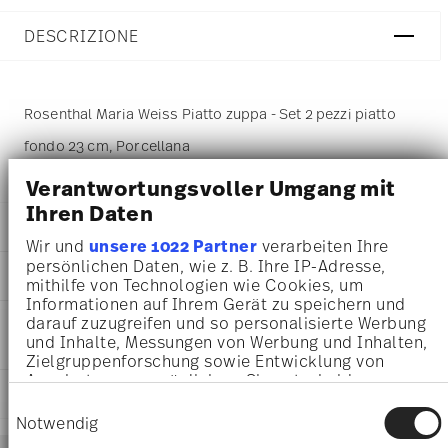
DESCRIZIONE
Rosenthal Maria Weiss Piatto zuppa - Set 2 pezzi piatto
fondo 23 cm, Porcellana
Verantwortungsvoller Umgang mit
Ihren Daten
DETTAGLI
Wir und
unsere 1022 Partner
verarbeiten Ihre
Rosenthal
persönlichen Daten, wie z. B. Ihre IP-Adresse,
DIMENSIONI
Maria
mithilfe von Technologien wie Cookies, um
Informationen auf Ihrem Gerät zu speichern und
Bianco
24,50 cm
darauf zuzugreifen und so personalisierte Werbung
INFORMAZIONI SU CURA E
Porcellana
23,50 cm
und Inhalte, Messungen von Werbung und Inhalten,
SICUREZZA
White
5,30 cm
Zielgruppenforschung sowie Entwicklung von
10430-800001-28307
900 gr
Angeboten zu ermöglichen. Sie entscheiden
4012438545042
SPEDIZIONE E RESI
24,50 cm
darüber, wer Ihre Daten für welche Zwecke nutzt.
Einwilligungsauswahl
DE
23,50 cm
Sie können Ihre Einwilligung jederzeit über die
Notwendig
2018
Cookie-Erklärung oder durch Klicken auf das
5,30 cm
Services