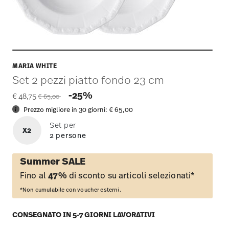
MARIA WHITE
Set 2 pezzi piatto fondo 23 cm
Price reduced from
to
-25%
€ 48,75
€ 65,00
Prezzo migliore in 30 giorni:
€ 65,00
Set per
X2
2 persone
Summer SALE
Fino al
47%
di sconto su articoli selezionati*
*Non cumulabile con voucher esterni.
CONSEGNATO IN 5-7 GIORNI LAVORATIVI