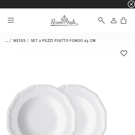
☀️ Summer SALE – Risparmia ancora di più: 5% d
Accedi
Menu
...
WEISS
SET 2 PEZZI PIATTO FONDO 23 CM
Lista