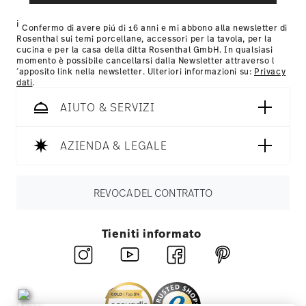
Nutzung der Dienste gesammelt haben.
mail non appena il vostro pacco verrà spedito.
i
Resi:
Per i resi, si prega di utilizzare il nostro
servizio resi
.
Confermo di avere piú di 16 anni e mi abbono alla newsletter di
Rosenthal sui temi porcellane, accessori per la tavola, per la
cucina e per la casa della ditta Rosenthal GmbH. In qualsiasi
momento è possibile cancellarsi dalla Newsletter attraverso l
´apposito link nella newsletter. Ulteriori informazioni su:
Privacy
dati
.
AIUTO & SERVIZI
AZIENDA & LEGALE
REVOCA DEL CONTRATTO
Tieniti informato