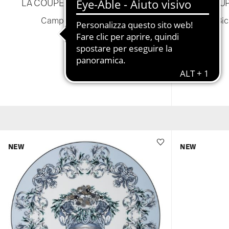
LA COUPE DES DIEUX HOLIDAY
LA COUP
Campanella porcellana
Bic
€ 75,00
NEW
NEW