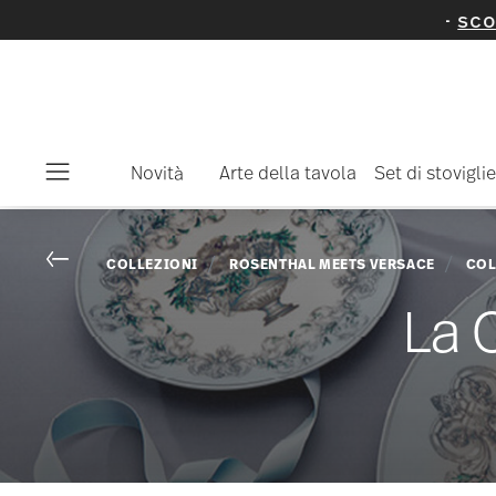
ticoli e collezioni selezionati -
scopritelo ora
Novità
Arte della tavola
Set di stoviglie
Menu
Go back
COLLEZIONI
ROSENTHAL MEETS VERSACE
COL
La 