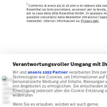
i
Confermo di avere piú di 16 anni e mi abbono alla new
Rosenthal sui temi porcellane, accessori per la tavola,
per la casa della ditta Rosenthal GmbH. In qualsiasi 
possibile cancellarsi dalla Newsletter attraverso l´appo
newsletter. Ulteriori informazioni su:
Privacy dati
.
Verantwortungsvoller Umgang mit I
Wir und
unsere 1022 Partner
verarbeiten Ihre pers
Technologien wie Cookies, um Informationen auf 
Iscriviti alla nostra newsletter e ricevi il 10% di sconto!
personalisierte Werbung und Inhalte, Messungen 
von Angeboten zu ermöglichen. Sie entscheiden da
Tieniti informato su novità, tendenze e offer
Einwilligung jederzeit über die Cookie-Erklärung 
widerrufen
Buono sconto del 10% per chi si iscrive alla newslett
Wenn Sie es erlauben, würden wir auch gerne: