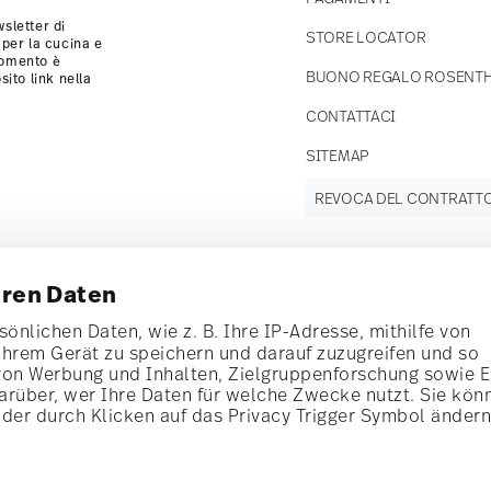
sletter di
STORE LOCATOR
 per la cucina e
momento è
BUONO REGALO ROSENT
sito link nella
CONTATTACI
SITEMAP
REVOCA DEL CONTRATT
Tieniti
hren Daten
informato
önlichen Daten, wie z. B. Ihre IP-Adresse, mithilfe von
Ihrem Gerät zu speichern und darauf zuzugreifen und so
von Werbung und Inhalten, Zielgruppenforschung sowie 
rüber, wer Ihre Daten für welche Zwecke nutzt. Sie kön
te speciali.
oder durch Klicken auf das Privacy Trigger Symbol änder
Scopri tutti i nostri brand
1
er
Bellezza e funzionalità per la tua casa