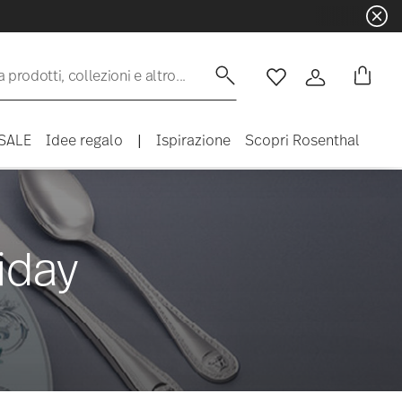
 prodotti, collezioni e altro...
Lista desideri
Accedi
SALE
Idee regalo
|
Ispirazione
Scopri Rosenthal
iday